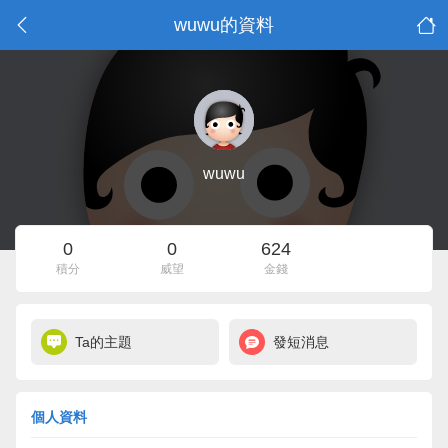
wuwu的資料
wuwu
0
0
624
積分
威望
金錢
Ta的主題
發短消息
個人資料