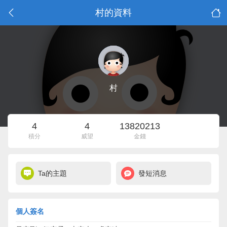
村的資料
村
4
4
13820213
積分
威望
金錢
Ta的主題
發短消息
個人簽名