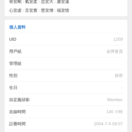
骨宜剛 : 氣宜柔 : 志宜大 : 慮宜遠
心宜虛 : 言宜實 : 慧宜增 : 福宜惜
個人資料
UID
1209
用戶組
金牌會員
管理組
性別
保密
生日
-
自定義頭銜
Member
在線時間
140 小時
註冊時間
2004-7-6 08:07