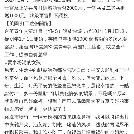
101年1月，志願役勤務加給調整，校官、尉官、士官長、
士官及上等兵每月調增新台幣2000元，一等兵及二等兵調
增1000元。將級軍官則不調整。
【英國 打工度假開跑】
台英青年交流計畫（YMS）達成協議，從101年1月1日起，
從明年1月1日開始，英國每年提供1000 個名額的多次入境
簽證，讓台灣18歲到30歲青年到英國打工度假，或是全時
工作，從事自費遊學。
○賣米粉湯的女孩
原來，生活中的點點滴滴都在告訴自己：平安與順利並非理
所當然，而平凡竟是那麼可貴！所以，每天健康的上、下
班、生活，每天平安的做些自己想做事，是很幸福的！一點
點付出、多一份體貼, 可以美化許多的場景，不是嗎？原本
就覺得自己好幸福，想到自己可以偶爾跟大家分享美好的事
物與感受，就更、更快樂了！
路過市場時，一陣米粉湯的香味飄過鼻端，我可以嗅得出其
中夾雜芹菜、油蔥頭、胡椒、豬油的氣味，饑餓的胃腸忍不
住唱起歌來。我走進小吃店，向鍋鼎前揮舞鏟勺的小姐說：