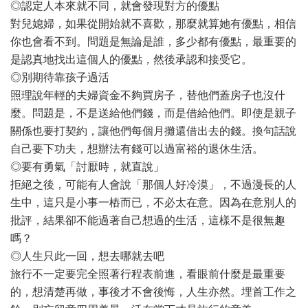
◎認定人本來就不同，就會發現對方的優點
對兒媳婦，如果從開始就不喜歡，那麼就算她有優點，相信
你也會看不到。問題是無論是誰，多少都有優點，最重要的
是認真地找出這個人的優點，然後承認和接受它。
◎別期待靠孩子過活
照理說年輕的夫婦資金不夠買房子，替他們蓋房子也沒什
麼。問題是，不是送給他們錢，而是借給他們。即使是親子
關係也要打契約，讓他們每個月攤還借出去的錢。換句話說
自己要下功夫，想辦法有錢可以過富裕的退休生活。
◎要有勇氣「討厭時，就直說」
拒絕之後，可能有人會說「那個人好冷漠」，不過漫長的人
生中，這只是小事一樁而已，不必太在意。因為在意別人的
批評，結果卻不能過著自己想過的生活，這樣不是很無趣
嗎？
◎人生只此一回，想去哪就去吧
旅行不一定要完全照著行程表前進，看眼前什麼是最重要
的，想清楚再做，事後才不會後悔，人生亦然。埋首工作之