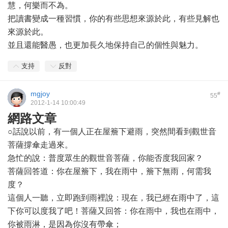
慧，何樂而不為。
把讀書變成一種習慣，你的有些思想來源於此，有些見解也
來源於此。
並且還能醫愚，也更加長久地保持自己的個性與魅力。
支持
反對
mgjoy
#
55
2012-1-14 10:00:49
網路文章
○話說以前，有一個人正在屋簷下避雨，突然間看到觀世音
菩薩撐傘走過來。
急忙的說：普度眾生的觀世音菩薩，你能否度我回家？
菩薩回答道：你在屋簷下，我在雨中，簷下無雨，何需我
度？
這個人一聽，立即跑到雨裡說：現在，我已經在雨中了，這
下你可以度我了吧！菩薩又回答：你在雨中，我也在雨中，
你被雨淋，是因為你沒有帶傘；