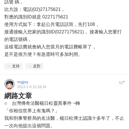
話號 碼，
比方說：電話(02)27175621，
對應的識別ID就是 0227175621
使用方式如下：拿起公共電話話筒，先打108，
接通後輸入您家的識別ID(0227175621)， 接著輸入您要打
的電話號碼，
這樣電話費就會納入您當月的電話費帳單了，
是不是很方便？有急需時可多加利用。
支持
反對
mgjoy
#
52
2012-1-5 22:28:34
網路文章
○ 台灣傳奇法醫楊日松靈異事件 ~轉
「你相信世界上有鬼嗎？」
我和刑事警察局的名法醫，楊日松博士認識十多年了，不止
一次向他提出這個問題。