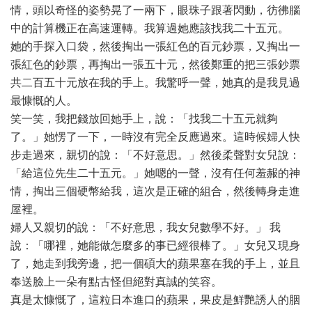
情，頭以奇怪的姿勢晃了一兩下，眼珠子跟著閃動，彷彿腦
中的計算機正在高速運轉。我算過她應該找我二十五元。
她的手探入口袋，然後掏出一張紅色的百元鈔票，又掏出一
張紅色的鈔票，再掏出一張五十元，然後鄭重的把三張鈔票
共二百五十元放在我的手上。我驚呼一聲，她真的是我見過
最慷慨的人。
笑一笑，我把錢放回她手上，說：「找我二十五元就夠
了。」她愣了一下，一時沒有完全反應過來。這時候婦人快
步走過來，親切的說：「不好意思。」然後柔聲對女兒說：
「給這位先生二十五元。」她嗯的一聲，沒有任何羞赧的神
情，掏出三個硬幣給我，這次是正確的組合，然後轉身走進
屋裡。
婦人又親切的說：「不好意思，我女兒數學不好。」 我
說：「哪裡，她能做怎麼多的事已經很棒了。」女兒又現身
了，她走到我旁邊，把一個碩大的蘋果塞在我的手上，並且
奉送臉上一朵有點古怪但絕對真誠的笑容。
真是太慷慨了，這粒日本進口的蘋果，果皮是鮮艷誘人的胭