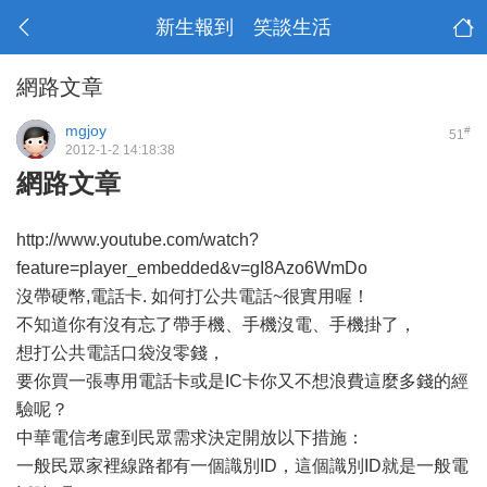
新生報到 笑談生活
網路文章
mgjoy
#
51
2012-1-2 14:18:38
網路文章
http://www.youtube.com/watch?
feature=player_embedded&v=gI8Azo6WmDo
沒帶硬幣,電話卡. 如何打公共電話~很實用喔！
不知道你有沒有忘了帶手機、手機沒電、手機掛了，
想打公共電話口袋沒零錢，
要你買一張專用電話卡或是IC卡你又不想浪費這麼多錢的經
驗呢？
中華電信考慮到民眾需求決定開放以下措施：
一般民眾家裡線路都有一個識別ID，這個識別ID就是一般電