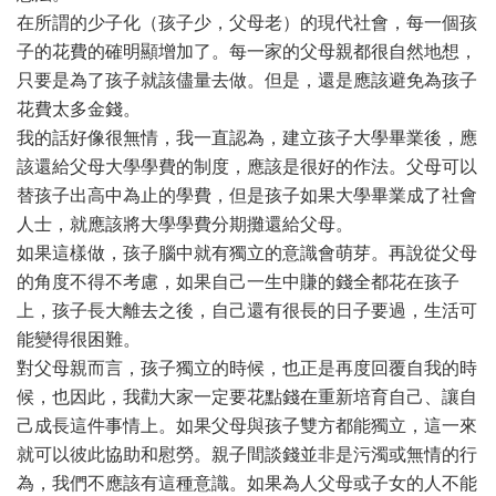
在所謂的少子化（孩子少，父母老）的現代社會，每一個孩
子的花費的確明顯增加了。每一家的父母親都很自然地想，
只要是為了孩子就該儘量去做。但是，還是應該避免為孩子
花費太多金錢。
我的話好像很無情，我一直認為，建立孩子大學畢業後，應
該還給父母大學學費的制度，應該是很好的作法。父母可以
替孩子出高中為止的學費，但是孩子如果大學畢業成了社會
人士，就應該將大學學費分期攤還給父母。
如果這樣做，孩子腦中就有獨立的意識會萌芽。再說從父母
的角度不得不考慮，如果自己一生中賺的錢全都花在孩子
上，孩子長大離去之後，自己還有很長的日子要過，生活可
能變得很困難。
對父母親而言，孩子獨立的時候，也正是再度回覆自我的時
候，也因此，我勸大家一定要花點錢在重新培育自己、讓自
己成長這件事情上。如果父母與孩子雙方都能獨立，這一來
就可以彼此協助和慰勞。親子間談錢並非是污濁或無情的行
為，我們不應該有這種意識。如果為人父母或子女的人不能