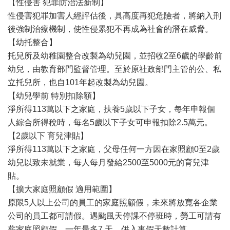
【性侵害 犯罪防治法新制】
性侵害犯罪加害人經評估後，具高度再犯危險者，將納入刑
後強制治療機制，使性侵累犯不再成為社會的潛在威脅。
【幼托整合】
托兒所及幼稚園整合改製為幼兒園，並招收2至6歲的學齡前
幼兒，由教育部門監督管理。至於原社政部門主管的公、私
立托兒所，也自101年起改製為幼兒園。
【幼兒學前 特別扣除額】
淨所得113萬以下之家庭，扶養5歲以下子女，每年申報個
人綜合所得稅時，每名5歲以下子女可申報扣除2.5萬元。
【2歲以下 育兒津貼】
淨所得113萬以下之家庭，父母任何一方因在家照顧0至2歲
幼兒以致未就業，每人每月發給2500至5000元的育兒津
貼。
【擴大家庭照顧假 適用範圍】
原限5人以上公司的員工的家庭照顧假，未來將放寬各企業
公司的員工都可請假。遇颱風天停課不停班時，勞工可請有
薪家庭照顧假，一年最多7 天，併入事假天數計算。