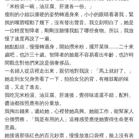
「米粉湯一碗，油豆腐、肝連各一份。」
瘦削的小姐以僵硬的姿勢轉過身來，小小的眼睛看著我，緊
抿的嘴唇蠕動了幾下，沒有發出聲音。我立刻明白了，她是
一位輕度智障者，剛剛沒聽懂我點了哪些食物。所以，我放
慢了速度再說了一遍。
她點點頭，慢慢轉過身，開始撈米粉，擺芹菜珠……二十來
歲吧，也許三十歲。智障者的臉龐不容易看出年齡，也許時
間觀念對他們來說是個奢侈品。
一名婦人從店裡走出來，親切地對我說：「馬上就好了。」
她走到女兒身旁看了一下，拍拍女兒的背，有種鼓勵的味
道，又走了進去。
我吃完米粉湯、油豆腐、肝連後，覺得味道還不錯，配料、
醬油都按照應有的分量放。
我掏出錢來，遞給她，心裡替她高興。她能工作，能幫家人
分擔勞務，「我是有用的人」這種感受應使她覺得生命更有
意義。
她接過那張紅色的百元鈔票，慢慢放進口袋裡，臉上沒有表