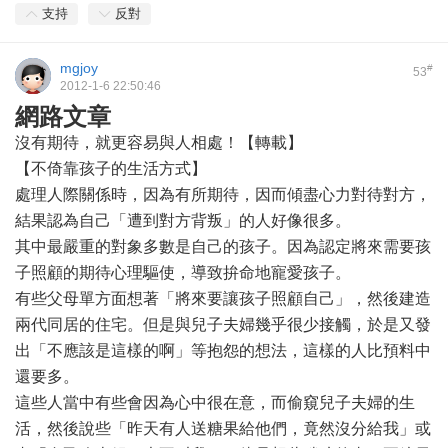
支持
反對
mgjoy
#
53
2012-1-6 22:50:46
網路文章
沒有期待，就更容易與人相處！【轉載】
【不倚靠孩子的生活方式】
處理人際關係時，因為有所期待，因而傾盡心力對待對方，
結果認為自己「遭到對方背叛」的人好像很多。
其中最嚴重的對象多數是自己的孩子。因為認定將來需要孩
子照顧的期待心理驅使，導致拚命地寵愛孩子。
有些父母單方面想著「將來要讓孩子照顧自己」，然後建造
兩代同居的住宅。但是與兒子夫婦幾乎很少接觸，於是又發
出「不應該是這樣的啊」等抱怨的想法，這樣的人比預料中
還要多。
這些人當中有些會因為心中很在意，而偷窺兒子夫婦的生
活，然後說些「昨天有人送糖果給他們，竟然沒分給我」或