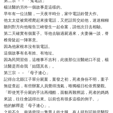
第二宗 －－ 「鬼電話」
楊法醫的另外一個故事是這樣的。
早年有一位法醫，一天夜半時分，家中電話鈴聲大作。
他太太從被窩裡爬起來接電話，又把話筒交給他，迷迷糊糊
聽到對方向他報告三峽發生一起命案，請他次日去相驗。
第二天確實有個案子。等他去驗過屍過來，夫妻倆一談，脊
椎骨陡起一陣寒意。
因為他家根本沒有裝電話。
這個故事有名有姓、有地址。
因為民間習俗，這種事不吉利，此後那位法醫絕口不提，楊
法醫是而命我「姑隱其名」。
第三宗 －－ 「母子連心」
記得台北縣江子翠分屍案，案發之初，死者身份不明，案子
無從查起，有些辦案人員覺得洩氣，唯獨楊日松依舊樂觀。
「即使兇手分屍的手法再殘酷，面貌再難辨認，死者的媽媽
來認，往往會認得出來。以前也有很多這樣的例子。」
他的解釋是「母子連心」。
之前不久，南港發現一隻男人的大腿，有人研判可能是醫院