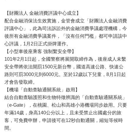
【財團法人 金融消費評議中心成立】
配合金融消保法生效實施，金管會成立「財團法人金融消費
評議中心」，此為司法訴訟外的金融消費爭議處理機構，今
後所有金融消費爭議案件，「沒有任何門檻」都可申請該中
心評議，1月2日正式掛牌運作。
【小型車後座乘客 強制繫安全帶】
101年2月1日起，全國警察將展開取締作為，後座成人未繫
安全帶將依法開罰1500元新台幣，國道高速公路、快速公
路則可罰3000元到6000元。至於12歲以下兒童，8月1日起
才會告發取締。
【機場「自動查驗通關系統」啟用】
結合自動查驗護照和生物特徵辨識的「自動查驗通關系統」
（e-Gate），在桃園、松山和高雄小港機場同步啟用。只要
年滿14歲，身高140公分以上，且未受禁止出國處分的旅
客，可免費申辦，申請後可在12秒自動通關，縮短等候時
間。