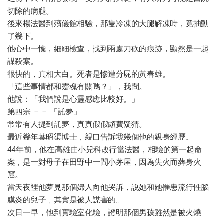
切除的病腿。
後來楊法醫到殯儀館相驗，那隻冷凍的大腿解凍時，竟抽動
了幾下。
他心中一懍，細細檢查，找到兩處刀砍的痕跡，顯然是一起
謀殺案。
很快的，真相大白。死者是慘遭分屍的黃春雄。
「這些事情都和靈魂有關嗎？」，我問。
他說：「我們說是心靈感應比較好。」
第四宗 －－ 「託夢」
常常有人提到託夢，真真假假頗費疑猜。
最近幾年葉昭渠博士，親口告訴我幾個他的親身經歷。
44年前，他在高雄由小兒科改行當法醫，相驗的第一起命
案，是一對母子在田野中一間小茅屋，因為失火而葬身火
窟。
當天夜裡他夢見那個婦人向他哭訴，說她和她罹患流行性腦
膜炎的兒子，其實是被人謀害的。
次日一早，他到實驗室化驗，證明那個男孩雖然是被火燒