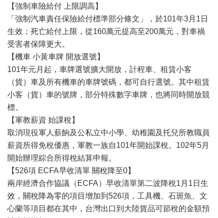
【強制車險給付 上限調高】
「強制汽車責任保險給付標準部分條文」，於101年3月1日
生效；死亡給付上限，從160萬元提高至200萬元，對車禍
受害者保障更大。
【機車 小黃車牌 開放選號】
101年元月起，車牌選號擴大開放，計程車、租賃小客
（貨）車及所有機車的車牌號碼，都可自行選號。其中租賃
小客（貨）車的號牌，部分特殊數字車牌，也將同時開放競
標。
【軍教薪資 始課稅】
取消現役軍人薪餉及公私立中小學、幼稚園及托兒所教職員
薪資所得免稅優惠，軍教一族自101年開始課稅。102年5月
開始辦理綜合所得稅結算申報。
【526項 ECFA早收清單 關稅降至0】
兩岸經濟合作協議（ECFA）早收清單第二波降稅1月1日生
效，關稅降為零的項目增加到526項，工具機、石斑魚、文
心蘭等項目都在其中，台灣出口到大陸貨品可節稅的金額預