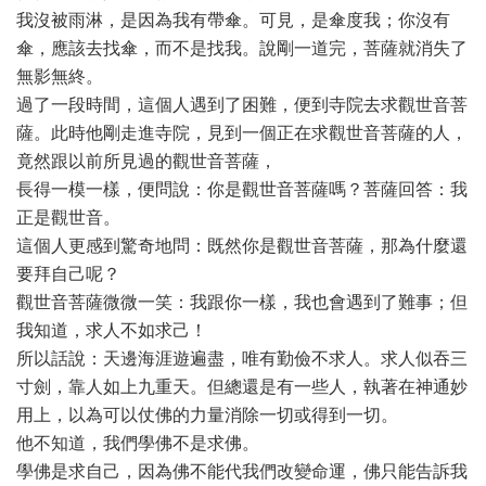
我沒被雨淋，是因為我有帶傘。可見，是傘度我；你沒有
傘，應該去找傘，而不是找我。說剛一道完，菩薩就消失了
無影無終。
過了一段時間，這個人遇到了困難，便到寺院去求觀世音菩
薩。此時他剛走進寺院，見到一個正在求觀世音菩薩的人，
竟然跟以前所見過的觀世音菩薩，
長得一模一樣，便問說：你是觀世音菩薩嗎？菩薩回答：我
正是觀世音。
這個人更感到驚奇地問：既然你是觀世音菩薩，那為什麼還
要拜自己呢？
觀世音菩薩微微一笑：我跟你一樣，我也會遇到了難事；但
我知道，求人不如求己！
所以話說：天邊海涯遊遍盡，唯有勤儉不求人。求人似吞三
寸劍，靠人如上九重天。但總還是有一些人，執著在神通妙
用上，以為可以仗佛的力量消除一切或得到一切。
他不知道，我們學佛不是求佛。
學佛是求自己，因為佛不能代我們改變命運，佛只能告訴我