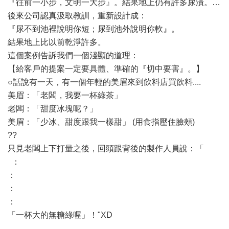
『往前一小步，文明一大步』。結果地上仍有許多尿漬。…
後來公司認真汲取教訓，重新設計成：
『尿不到池裡說明你短；尿到池外說明你軟』。
結果地上比以前乾淨許多。
這個案例告訴我們一個淺顯的道理：
【給客戶的提案一定要具體、準確的『切中要害』。】
○話說有一天，有一個年輕的美眉來到飲料店買飲料....
美眉：「老闆，我要一杯綠茶」
老闆：「甜度冰塊呢？」
美眉：「少冰、甜度跟我一樣甜」 (用食指壓住臉頰)
??
只見老闆上下打量之後，回頭跟背後的製作人員說：「
：
：
：
：
「一杯大的無糖綠喔」！"XD