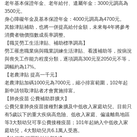
老年基本保證年金、老年給付、遺屬年金：3000元調高為
3500元。
身心障礙年金及基本保證年金：4000元調高為4700元。
其餘津貼補助，也將一併提高給付金額，未來每4年將參考
消費者物價指數成長率調整。
【職災勞工生活津貼、補助標準調高】
勞工罹患職業病與職業訓練生活津貼、看護補助等，按病況
與喪失工作能力程度分類，逐項調高300元至2050元不等，
調幅約為17%。
【老農津貼 提高一千元】
老農津貼加碼1000元為7000元，縮小排富範圍，102年起
新申請領取津貼者才會實施排富。
【肺炎疫苗 公費補助群擴大】
公費兒童肺炎疫苗接種對象擴及中低收入家庭幼兒。目前只
有5歲以下的重大疾病高危險、低收入家庭、偏遠離島地區
等3大類幼兒可享公費接種疫苗；101年起納入中低收入家
庭幼兒，4大類幼兒共6.1萬人受惠。