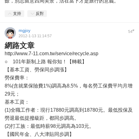
餘，別忘留意四周美景，活在當下才是旅行的意義。
支持
反對
mgjoy
#
54
2012-1-13 11:14:57
網路文章
http://www.7-11.com.tw/service/recycle.asp
○ 101年新制上路 報你知！【轉載】
【基本工資、勞保同步調漲】
勞保費率：
8%(含就業保險費1%)調高為8.5%，每名勞工保費平均月增
29元；
基本工資：
(1)全職工作者：現行17880元調高到18780元。最低投保及
勞退最低提撥級距，都同步調高。
(2)打工族：最低時薪98元調高為103元。
【國民年金、八大津貼同步調】