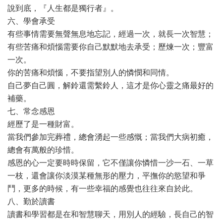
說到底，『人生都是獨行者』。
六、學會承受
有些事情需要無聲無息地忘記，經過一次，就長一次智慧；
有些苦痛和煩惱需要你自己默默地去承受；歷煉一次；豐富
一次。
你的苦痛和煩惱，不要指望別人的憐憫和同情。
自己夢自己圓，解鈴還需繫鈴人，這才是你心靈之痛最好的
補藥。
七、常念感恩
經歷了是一種財富。
當我們參加完葬禮，總會湧起一些感慨；當我們大病初癒，
總會有萬般的珍惜。
感恩的心一定要時時保留，它不僅讓你憐惜一沙一石、一草
一枝，還會讓你淡漠某種無形的壓力，平撫你的慾望和爭
鬥，更多的時候，有一些幸福的感覺也往往來自於此。
八、勤於讀書
讀書和學習都是在和智慧聊天，用別人的經驗，長自己的智