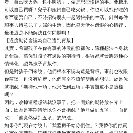
者「自己吃火鍋，也不叫我」，儘是想些瑣碎的事。要糖果
可以自己買呀！兒子和媳婦自己吃火鍋，你也可以找好吃的
東西慰勞自己，不時招待朋友一起過快樂的生活。針對每件
瑣事去留意兒子夫婦的生活，因此每天活在怨恨的心情裡，
最後還是不能解決任何問題啊！
【過度期待會認為自己遭到背叛】
其實，希望孩子在你有事的時候能照顧你，這種想法本身就
是錯誤。當你對孩子有過度的期待時，很容易就會將這種心
情轉化，認為孩子背叛你。
但是對孩子們來說，他們根本不認為這是背叛。事前也沒跟
你商談，也沒有約定，他們完全不瞭解雙親的想法。於是你
就抱怨「期待他十項，他只做到五項」事實難道不是這樣
嗎？
因此，改掉這種想法就沒事了。把一開始的期待放在零上
面，因為是零期待所以你不會抱怨「他只做到五項」，而是
改口「他竟然做到五項」的想法。
如果你到現在才說出「我蓋房子給你們住」? 我替你們付買