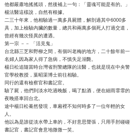
他都嚴肅地搖搖頭，然後補上一句：「靈魂可能是有的。」
楊法醫這樣說，自然有根據。
二三十年來，他相驗過一萬多具屍體，解剖過其中6000多
具，加上檢驗內臟的數量，總共和兩萬多個死人打過交道，
曾經有幾次怪異的遭遇。
第一宗 －－ 「活見鬼」
台北縣三芝和野柳之間，有個叫老梅的地方，二十餘年前一
名婦人因為家人得了急病，不慎失足溺斃。
楊日松追隨當時台灣省刑警總隊的法醫，也就是現在中央警
官學校教授，葉昭渠博士前往相驗。
同行的還有檢察官和書記官。
驗了屍，他們到淡水吃過晚飯，喝了點酒，便在細雨霏霏的
夜晚搭車回台北。
途中楊日松驀然發現，車廂裡不知何時多了一位年輕的女
人。
他以為是誰從淡水帶上車的，不好意思聲張，只用手肘碰碰
書記官，書記官會意地微微一笑。