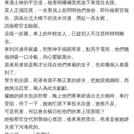
車過士林的平交道，檢查哨柵欄竟然放下來擋住去路。
眾人正感詫異，一名警員上前問明他們身份，即向檢察官報
告，因為台北大橋下的淡水河邊，撈起一具女屍，
請檢察官去驗屍。
這樣一折騰，車上的年輕女人，已趁別人不注意時悄悄離
去。
車到河邊停屍處，刑警伸手揭開草蓆，點亮手電筒，他們幾
個倒吸一口冷氣，內心驚駭萬分。
原來死者就是剛才出現在他們車廂的女子，先前幾個人都看
到了。
警方初步調，死者有個不務正業的姘夫，把她當搖錢樹，而
她無法忍受，兩人為此生齟齬。
據她的姘夫告訴刑警，晚上他們乘車經過台北大橋時，車行
受阻，停了一下，她匆忙跳下車投水自盡，搶救不及。
可是死者，何以會在楊日松他們的車上現形呢？
經檢察官交代刑警細心查證，後來果然查出，死者是被她姘
夫推下河淹死的。