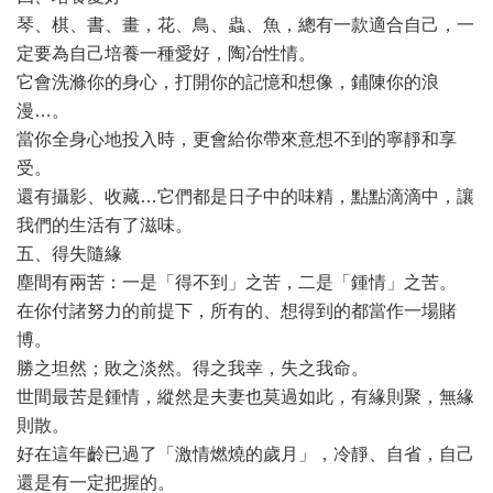
琴、棋、書、畫，花、鳥、蟲、魚，總有一款適合自己，一
定要為自己培養一種愛好，陶冶性情。
它會洗滌你的身心，打開你的記憶和想像，鋪陳你的浪
漫…。
當你全身心地投入時，更會給你帶來意想不到的寧靜和享
受。
還有攝影、收藏…它們都是日子中的味精，點點滴滴中，讓
我們的生活有了滋味。
五、得失隨緣
塵間有兩苦：一是「得不到」之苦，二是「鍾情」之苦。
在你付諸努力的前提下，所有的、想得到的都當作一場賭
博。
勝之坦然；敗之淡然。得之我幸，失之我命。
世間最苦是鍾情，縱然是夫妻也莫過如此，有緣則聚，無緣
則散。
好在這年齡已過了「激情燃燒的歲月」，冷靜、自省，自己
還是有一定把握的。