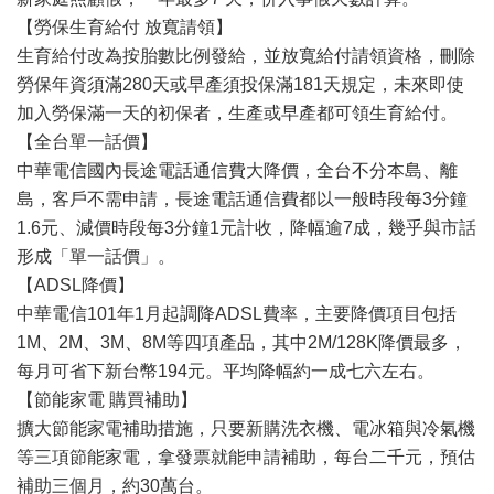
【勞保生育給付 放寬請領】
生育給付改為按胎數比例發給，並放寬給付請領資格，刪除
勞保年資須滿280天或早產須投保滿181天規定，未來即使
加入勞保滿一天的初保者，生產或早產都可領生育給付。
【全台單一話價】
中華電信國內長途電話通信費大降價，全台不分本島、離
島，客戶不需申請，長途電話通信費都以一般時段每3分鐘
1.6元、減價時段每3分鐘1元計收，降幅逾7成，幾乎與市話
形成「單一話價」。
【ADSL降價】
中華電信101年1月起調降ADSL費率，主要降價項目包括
1M、2M、3M、8M等四項產品，其中2M/128K降價最多，
每月可省下新台幣194元。平均降幅約一成七六左右。
【節能家電 購買補助】
擴大節能家電補助措施，只要新購洗衣機、電冰箱與冷氣機
等三項節能家電，拿發票就能申請補助，每台二千元，預估
補助三個月，約30萬台。