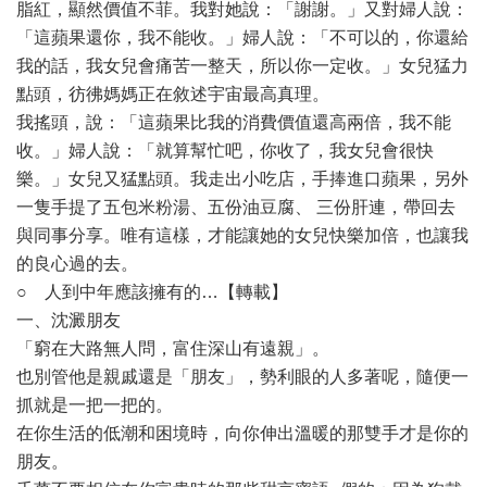
脂紅，顯然價值不菲。我對她說：「謝謝。」又對婦人說：
「這蘋果還你，我不能收。」婦人說：「不可以的，你還給
我的話，我女兒會痛苦一整天，所以你一定收。」女兒猛力
點頭，彷彿媽媽正在敘述宇宙最高真理。
我搖頭，說：「這蘋果比我的消費價值還高兩倍，我不能
收。」婦人說：「就算幫忙吧，你收了，我女兒會很快
樂。」女兒又猛點頭。我走出小吃店，手捧進口蘋果，另外
一隻手提了五包米粉湯、五份油豆腐、 三份肝連，帶回去
與同事分享。唯有這樣，才能讓她的女兒快樂加倍，也讓我
的良心過的去。
○ 人到中年應該擁有的…【轉載】
一、沈澱朋友
「窮在大路無人問，富住深山有遠親」。
也別管他是親戚還是「朋友」，勢利眼的人多著呢，隨便一
抓就是一把一把的。
在你生活的低潮和困境時，向你伸出溫暖的那雙手才是你的
朋友。