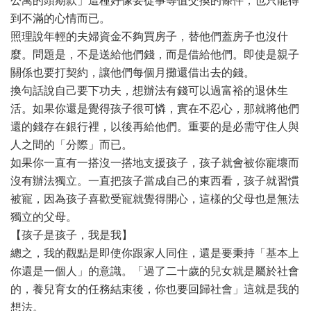
公寓的頭期款」這種好像要從事等值交換的條件，也只能得
到不滿的心情而已。
照理說年輕的夫婦資金不夠買房子，替他們蓋房子也沒什
麼。問題是，不是送給他們錢，而是借給他們。即使是親子
關係也要打契約，讓他們每個月攤還借出去的錢。
換句話說自己要下功夫，想辦法有錢可以過富裕的退休生
活。如果你還是覺得孩子很可憐，實在不忍心，那就將他們
還的錢存在銀行裡，以後再給他們。重要的是必需守住人與
人之間的「分際」而已。
如果你一直有一搭沒一搭地支援孩子，孩子就會被你寵壞而
沒有辦法獨立。一直把孩子當成自己的東西看，孩子就習慣
被寵，因為孩子喜歡受寵就覺得開心，這樣的父母也是無法
獨立的父母。
【孩子是孩子，我是我】
總之，我的觀點是即使你跟家人同住，還是要秉持「基本上
你還是一個人」的意識。「過了二十歲的兒女就是屬於社會
的，養兒育女的任務結束後，你也要回歸社會」這就是我的
想法。