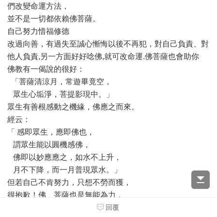
們改變命運方法，
並不是一切都依賴佛菩薩。
自己努力惜福修德
改過向善，有過失至誠心慚悔以後不再犯，對自己負責、對
他人負責,另一方面好好唸佛,就可改命運.佛菩薩也會助你
佛教有一偈說的很好：
「菩薩清涼月，常遊畢竟空，
眾生心垢淨，菩提影現中。」
眾生有善根感動之機緣，佛應之而來。
經云：
「 感即眾生，應即佛也，
謂眾生能以圓機感佛，
佛即以妙應應之，如水不上升，
月不下降，而一月普現眾水。」
但若自己不肯努力，只想不勞而獲，
很抱歉！佛、菩薩也是無能為力，
因為主導的手，永遠還是操在你自己，並非是別人。
回覆