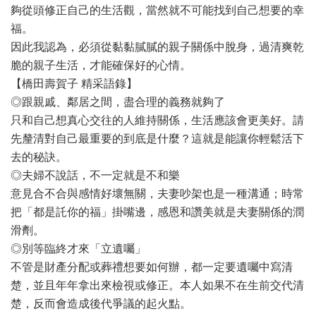
夠從頭修正自己的生活觀，當然就不可能找到自己想要的幸
福。
因此我認為，必須從黏黏膩膩的親子關係中脫身，過清爽乾
脆的親子生活，才能確保好的心情。
【橋田壽賀子 精采語錄】
◎跟親戚、鄰居之間，盡合理的義務就夠了
只和自己想真心交往的人維持關係，生活應該會更美好。請
先釐清對自己最重要的到底是什麼？這就是能讓你輕鬆活下
去的秘訣。
◎夫婦不說話，不一定就是不和樂
意見合不合與感情好壞無關，夫妻吵架也是一種溝通；時常
把「都是託你的福」掛嘴邊，感恩和讚美就是夫妻關係的潤
滑劑。
◎別等臨終才來「立遺囑」
不管是財產分配或葬禮想要如何辦，都一定要遺囑中寫清
楚，並且年年拿出來檢視或修正。本人如果不在生前交代清
楚，反而會造成後代爭議的起火點。