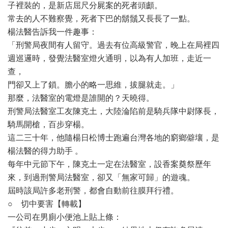
子裡裝的，是新店屈尺分屍案的死者頭顱。
常去的人不難察覺，死者下巴的鬍鬚又長長了一點。
楊法醫告訴我一件趣事：
「刑警局夜間有人留守。過去有位高級警官，晚上在局裡四
週巡邏時，發覺法醫室燈火通明，以為有人加班，走近一
查，
門卻又上了鎖。膽小的略一思維，拔腿就走。」
那麼，法醫室的電燈是誰開的？天曉得。
刑警局法醫室工友陳克土，大陸淪陷前是騎兵隊中尉隊長，
騎馬開槍，百步穿楊。
這二三十年，他隨楊日松博士跑遍台灣各地的窮鄉僻壤，是
楊法醫的得力助手 。
每年中元節下午，陳克土一定在法醫室，設香案奠祭歷年
來，到過刑警局法醫室，卻又「無家可歸」的遊魂。
屆時該局許多老刑警，都會自動前往膜拜行禮。
○ 切中要害【轉載】
一公司在男廁小便池上貼上條：