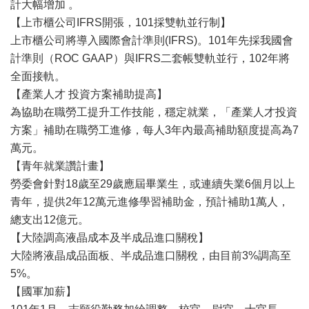
計大幅增加 。
【上市櫃公司IFRS開張，101採雙軌並行制】
上市櫃公司將導入國際會計準則(IFRS)。101年先採我國會
計準則（ROC GAAP）與IFRS二套帳雙軌並行，102年將
全面接軌。
【產業人才 投資方案補助提高】
為協助在職勞工提升工作技能，穩定就業，「產業人才投資
方案」補助在職勞工進修，每人3年內最高補助額度提高為7
萬元。
【青年就業讚計畫】
勞委會針對18歲至29歲應屆畢業生，或連續失業6個月以上
青年，提供2年12萬元進修學習補助金，預計補助1萬人，
總支出12億元。
【大陸調高液晶成本及半成品進口關稅】
大陸將液晶成品面板、半成品進口關稅，由目前3%調高至
5%。
【國軍加薪】