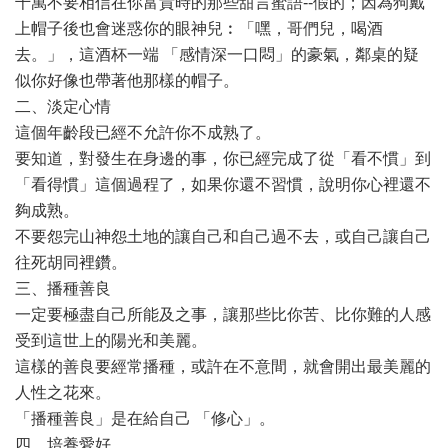
千萬不要相信在你富貴時的那些甜言蜜語--假的；因為狗戴
上帽子後也會迷惑你的眼神兒︰「嘿，哥們兒，喝酒
去。」，這酒杯一端 「感情深一口悶」的豪氣，鄰桌的疑
似你好像也帶著他那樣的帽子。
二、淡定心情
這個年齡段已經不允許你不成熟了。
要知道，對發生在身邊的事，你已經完成了從「看不慣」到
「看得慣」這個過程了，如果你還不習慣，說明你心裡還不
夠成熟。
不要怨完山神怨土地的讓自己和自己過不去，或自己讓自己
往死胡同裡鑽。
三、播種善良
一定要極盡自己所能及之事，讓那些比你苦、比你難的人感
受到這世上的陽光和美麗。
這樣的善良要經常播種，或許在不意間，就會開出最美麗的
人性之花來。
「播種善良」是在給自己 「修心」。
四、培養愛好