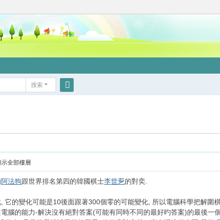
搜索
搜
索
顯示全部樓層
的
阿法狗
跟世界排名第四的韓國棋士
李世乭
的對奕.
 它的變化可能是10後面跟著300個零的可能變化, 所以電腦科學把解圍
電腦的能力-解決沒有絕對答案(可能有同時不同的最好旳答案)的最後一個