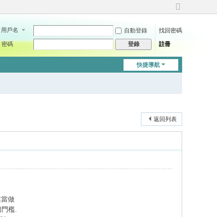
切
換
用戶名
自動登錄
找回密碼
到
寬
密碼
註冊
登錄
版
快捷導航
返回列表
棋當做
門檻.