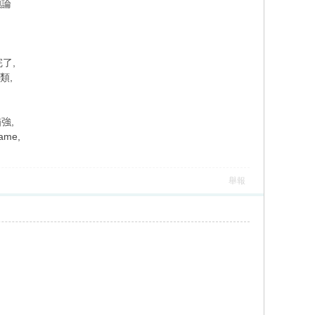
碩論
了,
類,
強,
me,
舉報