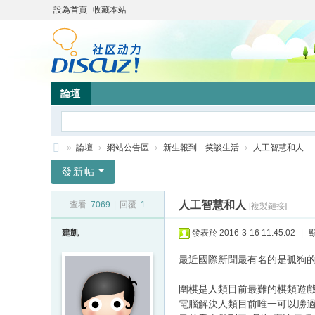
設為首頁
收藏本站
論壇
»
論壇
›
網站公告區
›
新生報到 笑談生活
›
人工智慧和人
靜
發新帖
竹
人工智慧和人
查看:
7069
|
回覆:
1
[複製鏈接]
林
心
建凱
發表於 2016-3-16 11:45:02
|
靈
最近國際新聞最有名的是孤狗
網
圍棋是人類目前最難的棋類遊戲,
站
電腦解決人類目前唯一可以勝過