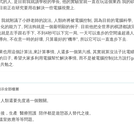
式的人, 是目前我就讀學校的學長, 他的實驗室就一直在玩這個東西.我的
半目前正在研究要用在解決一些電腦視覺上.
, 我就附議了小靜老師的說法, 人類終將被電腦控制, 因為目前的電腦科學,
化的能力了, 阿法狗就是一個最明顯的例子. 目前他把全世界的棋譜都讀完
 也就是左手跟右手下, 不到4秒可以下完一局, 一天可以進步的空間遠超過人
向, 不在意一時的好壞, 只算最好的"機率", 所以它可以一直進步下去.
果也用這個計算法,來計算事情, 人還多一個第六感, 其實就算沒法子比電瞄
的日子, 希望大家多利用電腦幫忙解決事情, 而不是被電腦控制(比方說打ga
共勉之.
顯示全部樓層
，人類還要先度過一個難關。
後，生產 醫療照護 陪伴都是遊憩器人替代之後。
溫室效應等等問題。