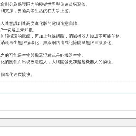
能會劃分為保護區內的極樂世界與偏遠貧窮聚落。
福利支撐，要過高等生活的在力爭上游。
入人造意識創造高度進化版的電腦造意識體。
?一切還是未知數。
生無限循環的狀態，再加上無線網路，消滅機器人幾成不可能任務。
源消耗再生無限循環化，無線網路造成記憶能量無限量擴張化。
代之的可能是生物與機器混種或是純機器生物。
進化的關係而出現改造超人，大腦開發更加超越機器人的物種。
一個進化速度較快。