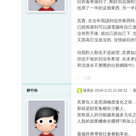
目前看來做到了, 剛好寫這個程
也用了一半的這個東西, 另一
其實, 在去年我讀到這些東西時
已經推展到可以讓電腦有自己進
沒有對手後, 就自己跟自己下,
又因為它沒血沒肉, 沒情緒目的導
但我對人類也不是絕望, 其實如
但也不致於到沒有希望. 在未來
和沈迷在不實際的社群網路中). 
回覆
靜竹林
發表於 2016-3-21 21:09:31
|
其實在人造意識極度進化之前
那就是財富集權於少數人。
當祭器人的功能越來越多元化之
人類的就業機會在哪裡?再加上
最後終將導致社會暴動革命。