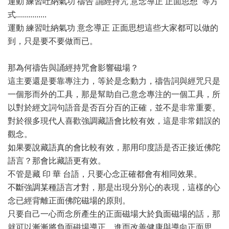
運動 練習吐納氣功 禱告 誦經持咒 意念導正 正面思想 等方
式...............
運動 練習吐納氣功 意念導正 正面思想這些大家都可以做的
到，只是要不要做而已。
那為何禱告與誦經持咒會影響磁場？
這主要還是要靠專注力，等於是念動力，禱告詞與經咒只是
一個形而外的工具，那是幫助自己意念專注的一個工具，所
以對於經文詞句語音是否百分百的正確，並不是非常重要。
對於很多現代人喜歡強調藏語會比較有效，這是非常錯誤的
觀念。
如果要說藏語真的會比較有效，那用印度語是否正接近佛陀
語言？那會比藏語更有效。
不管是藏 印 華 台語，只要心念正確都會有相同效果。
不斷強調某種語言才對，那是出現分別心的表現，這樣的心
念已經背離正面佛陀磁場的原則。
只要自己一心而念所產生的正面磁場大於負面磁場的話，那
就可以漸漸將負面磁場導正，進而改善健康與導向正面思