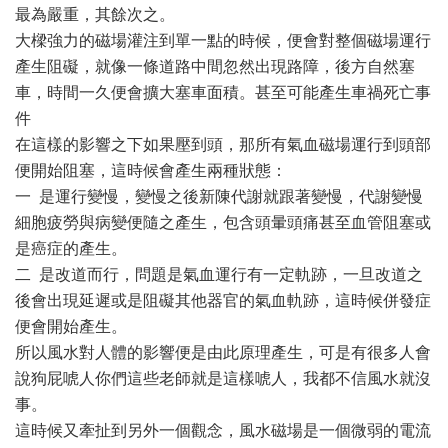
最為嚴重，其餘次之。
大樑強力的磁場灌注到單一點的時候，便會對整個磁場運行
產生阻礙，就像一條道路中間忽然出現路障，後方自然塞
車，時間一久便會擴大塞車面積。甚至可能產生車禍死亡事
件
在這樣的影響之下如果壓到頭，那所有氣血磁場運行到頭部
便開始阻塞，這時候會產生兩種狀態：
一 是運行變慢，變慢之後新陳代謝就跟著變慢，代謝變慢
細胞疲勞與病變便隨之產生，包含頭暈頭痛甚至血管阻塞或
是癌症的產生。
二 是改道而行，問題是氣血運行有一定軌跡，一旦改道之
後會出現延遲或是阻礙其他器官的氣血軌跡，這時候併發症
便會開始產生。
所以風水對人體的影響便是由此原理產生，可是有很多人會
說狗屁唬人你們這些老師就是這樣唬人，我都不信風水就沒
事。
這時候又牽扯到另外一個觀念，風水磁場是一個微弱的電流