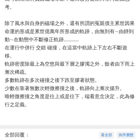
考。
除了風水與自身的磁場之外，還有所謂的冤親債主累世因果
命運的形成是累世億萬年所形成的軌跡，由無到有∼由靜到
動∼在動態中不斷修正軌跡............
在運行中併行 交錯 碰撞，在這當中軌跡上下左右不斷遊
移。
軌跡密度除最上為空悠與最下層之膠濁之外，餘者由下而上
漸次稀疏。
多數軌跡在多次碰撞之後下跌至膠著狀態。
少數在靠著無數次輕微擦撞之後，軌跡向上漸次揚升。
唯輕微擦撞之角度是往上或是往下，端看意念決定，此為修
行之定義。
全部回覆
看全部
倒序瀏覽
1