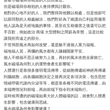
會吸引磁場與你相應的人自然靠近。
但是磁場與你相剋的人會排擠與討厭你。
相對的心地不好的人，我們覺得與他難以相處，但是他卻可
以跟同類的人相處融洽，他們對於為了維護自己利益而傷害
他人認為是天經地義的事情，甚至在互相傷害之後還可以把
手言歡，例如政治 商場 大型體制之間蔚為常態，這是比較
讓我拒而遠之的部分。
不管局部風水再如何改變，還是敵不過個人業力福報。
福地福人居，再爛的風水都有人賺錢闔家平安。
個人不積福不思正確努力上進，再好的風水依然全家敗亡。
風水磁場為何對人的運勢會產生影響呢？
人體運行是靠很多微弱電流傳導，從細胞傳遞給神經再傳遞
到腦細胞，由各腦細胞決定之後再決定各項決策，包含思想
情緒呼吸代謝內分泌等等，都是靠各種不同的電流傳遞，由
末端將情況到前端，再由前端下指令到末端執行。
這時候周遭的的磁場如果大於人體磁場的話，就會對人體產
生影響，包含健康與思緒。
風水磁場為何會影響健康？