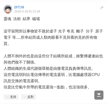
靜竹林
#
2
2016-3-16 01:21:34
靈魂 法術 結界 磁場
這宇宙間所以事物皆不脫於虛子 光子 夸克 離子 分子 原子
電子 等.....所串結而成人類肉眼看不見與看的見的所有物
質。
人體不例外的也是由這些分子結構所組成，維繫傳遞連結也
與他們脫不了關係。
人體組織的生成代謝循環都是由微電流負責傳導訊息。
這些電流弱到比電信傳導的電流還弱，比電腦處理器CPU
訊息交換的電流還弱。
但是比空氣中所帶的電流還強一點點，也沒強很多。
支持
反對