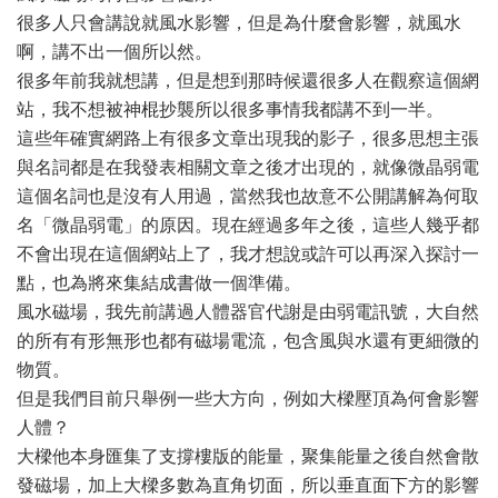
很多人只會講說就風水影響，但是為什麼會影響，就風水
啊，講不出一個所以然。
很多年前我就想講，但是想到那時候還很多人在觀察這個網
站，我不想被神棍抄襲所以很多事情我都講不到一半。
這些年確實網路上有很多文章出現我的影子，很多思想主張
與名詞都是在我發表相關文章之後才出現的，就像微晶弱電
這個名詞也是沒有人用過，當然我也故意不公開講解為何取
名「微晶弱電」的原因。現在經過多年之後，這些人幾乎都
不會出現在這個網站上了，我才想說或許可以再深入探討一
點，也為將來集結成書做一個準備。
風水磁場，我先前講過人體器官代謝是由弱電訊號，大自然
的所有有形無形也都有磁場電流，包含風與水還有更細微的
物質。
但是我們目前只舉例一些大方向，例如大樑壓頂為何會影響
人體？
大樑他本身匯集了支撐樓版的能量，聚集能量之後自然會散
發磁場，加上大樑多數為直角切面，所以垂直面下方的影響