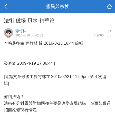
靈異與宗教
法術 磁場 風水 精華篇
靜竹林
#
1
2016-3-16 00:42:32
2060
1
本帖最後由 靜竹林 於 2016-3-15 16:44 編輯
發表於 2009-4-19 17:36:44 |
[這篇文章最後由靜竹林在 2010/02/21 11:59pm 第 4 次編
輯]
何謂法術？
法術有分對靈與對物兩種主要是改變磁場結構，進而影響週
招而改變現有情況。