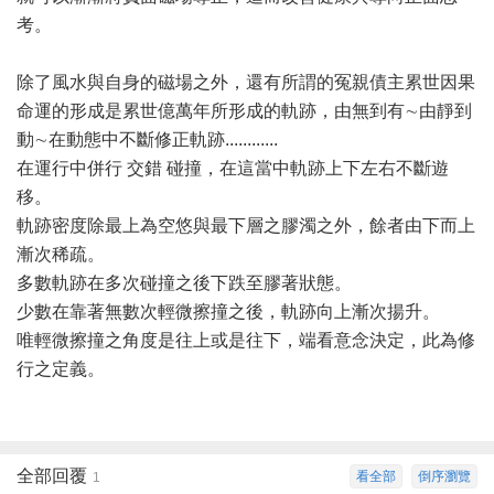
考。
除了風水與自身的磁場之外，還有所謂的冤親債主累世因果
命運的形成是累世億萬年所形成的軌跡，由無到有∼由靜到
動∼在動態中不斷修正軌跡............
在運行中併行 交錯 碰撞，在這當中軌跡上下左右不斷遊
移。
軌跡密度除最上為空悠與最下層之膠濁之外，餘者由下而上
漸次稀疏。
多數軌跡在多次碰撞之後下跌至膠著狀態。
少數在靠著無數次輕微擦撞之後，軌跡向上漸次揚升。
唯輕微擦撞之角度是往上或是往下，端看意念決定，此為修
行之定義。
全部回覆
看全部
倒序瀏覽
1