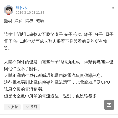
靜竹林
#
2
2016-3-16 01:21:34
靈魂 法術 結界 磁場
這宇宙間所以事物皆不脫於虛子 光子 夸克 離子 分子 原子
電子 等.....所串結而成人類肉眼看不見與看的見的所有物
質。
人體不例外的也是由這些分子結構所組成，維繫傳遞連結也
與他們脫不了關係。
人體組織的生成代謝循環都是由微電流負責傳導訊息。
這些電流弱到比電信傳導的電流還弱，比電腦處理器CPU
訊息交換的電流還弱。
但是比空氣中所帶的電流還強一點點，也沒強很多。
支持
反對