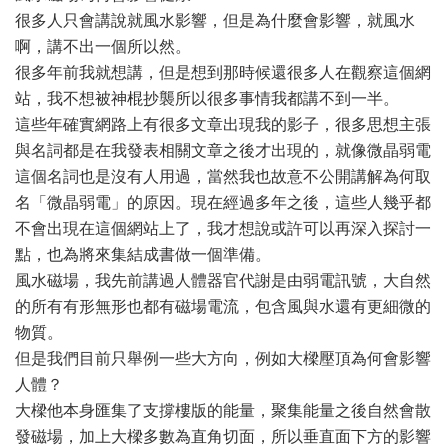
很多人只會講說就風水影響，但是為什麼會影響，就風水
啊，講不出一個所以然。
很多年前我就想講，但是想到那時候還很多人在觀察這個網
站，我不想被神棍抄襲所以很多事情我都講不到一半。
這些年確實網路上有很多文章出現我的影子，很多思想主張
與名詞都是在我發表相關文章之後才出現的，就像微晶弱電
這個名詞也是沒有人用過，當然我也故意不公開講解為何取
名「微晶弱電」的原因。現在經過多年之後，這些人幾乎都
不會出現在這個網站上了，我才想說或許可以再深入探討一
點，也為將來集結成書做一個準備。
風水磁場，我先前講過人體器官代謝是由弱電訊號，大自然
的所有有形無形也都有磁場電流，包含風與水還有更細微的
物質。
但是我們目前只舉例一些大方向，例如大樑壓頂為何會影響
人體？
大樑他本身匯集了支撐樓版的能量，聚集能量之後自然會散
發磁場，加上大樑多數為直角切面，所以垂直面下方的影響