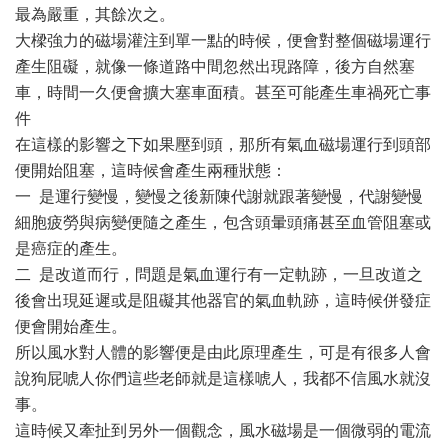
最為嚴重，其餘次之。
大樑強力的磁場灌注到單一點的時候，便會對整個磁場運行
產生阻礙，就像一條道路中間忽然出現路障，後方自然塞
車，時間一久便會擴大塞車面積。甚至可能產生車禍死亡事
件
在這樣的影響之下如果壓到頭，那所有氣血磁場運行到頭部
便開始阻塞，這時候會產生兩種狀態：
一 是運行變慢，變慢之後新陳代謝就跟著變慢，代謝變慢
細胞疲勞與病變便隨之產生，包含頭暈頭痛甚至血管阻塞或
是癌症的產生。
二 是改道而行，問題是氣血運行有一定軌跡，一旦改道之
後會出現延遲或是阻礙其他器官的氣血軌跡，這時候併發症
便會開始產生。
所以風水對人體的影響便是由此原理產生，可是有很多人會
說狗屁唬人你們這些老師就是這樣唬人，我都不信風水就沒
事。
這時候又牽扯到另外一個觀念，風水磁場是一個微弱的電流