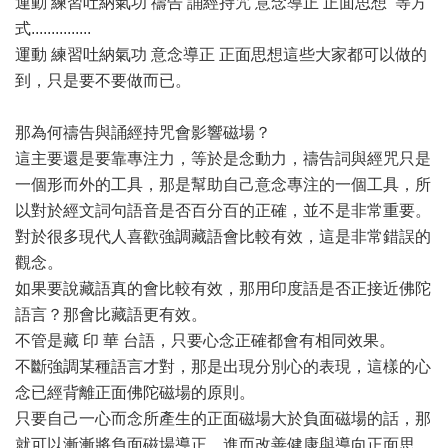
運動 練習吐納氣功 禱告 誦經持咒 意念導正 正面思想 等方
式...............
運動 練習吐納氣功 意念導正 正面思想這些大家都可以做的
到，只是要不要做而已。
那為何禱告與誦經持咒會影響磁場？
這主要還是要靠專注力，等於是念動力，禱告詞與經咒只是
一個形而外的工具，那是幫助自己意念專注的一個工具，所
以對於經文詞句語音是否百分百的正確，並不是非常重要。
對於很多現代人喜歡強調藏語會比較有效，這是非常錯誤的
觀念。
如果要說藏語真的會比較有效，那用印度語是否正接近佛陀
語言？那會比藏語更有效。
不管是藏 印 華 台語，只要心念正確都會有相同效果。
不斷強調某種語言才對，那是出現分別心的表現，這樣的心
念已經背離正面佛陀磁場的原則。
只要自己一心而念所產生的正面磁場大於負面磁場的話，那
就可以漸漸將負面磁場導正，進而改善健康與導向正面思