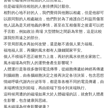
會吸引磁場與你相應的人自然靠近。
但是磁場與你相剋的人會排擠與討厭你。
相對的心地不好的人，我們覺得與他難以相處，但是他卻可
以跟同類的人相處融洽，他們對於為了維護自己利益而傷害
他人認為是天經地義的事情，甚至在互相傷害之後還可以把
手言歡，例如政治 商場 大型體制之間蔚為常態，這是比較
讓我拒而遠之的部分。
不管局部風水再如何改變，還是敵不過個人業力福報。
福地福人居，再爛的風水都有人賺錢闔家平安。
個人不積福不思正確努力上進，再好的風水依然全家敗亡。
風水磁場為何對人的運勢會產生影響呢？
人體運行是靠很多微弱電流傳導，從細胞傳遞給神經再傳遞
到腦細胞，由各腦細胞決定之後再決定各項決策，包含思想
情緒呼吸代謝內分泌等等，都是靠各種不同的電流傳遞，由
末端將情況到前端，再由前端下指令到末端執行。
這時候周遭的的磁場如果大於人體磁場的話，就會對人體產
生影響，包含健康與思緒。
風水磁場為何會影響健康？