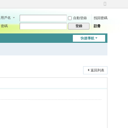
切
換
用戶名
自動登錄
找回密碼
到
寬
密碼
註冊
登錄
版
快捷導航
返回列表