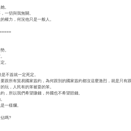
鳥她。
事，一切與我無關。
默的權力，何況他只是一般人。
=====
趨勢。
置。
不定。
但是不簽就一定死定。
是要跟所有貿易國家簽約，為何跟別的國家簽約都沒這麼激烈，就是只有跟
有的玩，人民有的笨被耍的笨。
條約，所以我們希望賺錢，外國也不希望賠錢。
約。
就是一樣爛。
佔嗎?
。