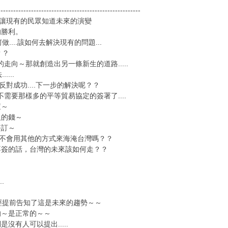
--------------------------------------------------------
..讓現有的民眾知道未來的演變
的勝利。
做....該如何去解決現有的問題...
？？
勢的走向～那就創造出另一條新生的道路.....
...
算反對成功....下一步的解決呢？？
就不需要那樣多的平等貿易協定的簽署了....
查～
人的錢～
簽訂～
，他們不會用其他的方式來海淹台灣嗎？？
不簽的話，台灣的未來該如何走？？
.
已經提前告知了這是未來的趨勢～～
的～是正常的～～
沒有人可以提出.....