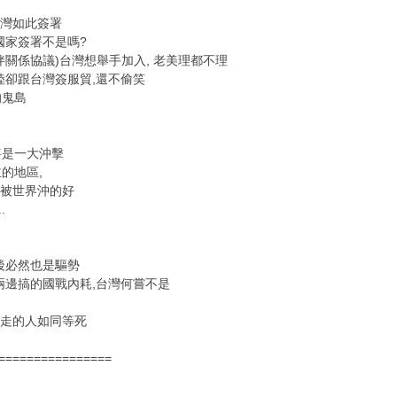
台灣如此簽署
國家簽署不是嗎?
伴關係協議)台灣想舉手加入, 老美理都不理
陸卻跟台灣簽服貿,還不偷笑
的鬼島
將是一大沖擊
的地區,
比被世界沖的好
.
後必然也是驅勢
兩邊搞的國戰內耗,台灣何嘗不是
路走的人如同等死
================