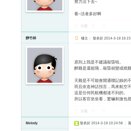
努力活下去~
看~活者多好啊
回覆
靜竹林
樓主
|
發表於 2014-3-18 16:15
原則上我是不建議敲昏啦。
醉雞是還能飛，敲昏就變成燒
天雞是不可能會開通聯記錄的
而且依造神話預言，馬來航空
這是任何民航機都達不到的。
所以客官坐坐看，驚嚇刺激包
回覆
Melody
發表於 2014-3-19 10:24:58
|