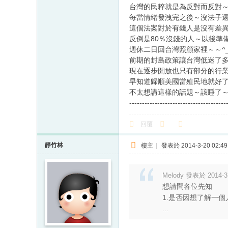
台灣的民粹就是為反對而反對～要
每當情緒發洩完之後～沒法子還是
這個法案對於有錢人是沒有差
反倒是80％沒錢的人～以後準
週休二日回台灣照顧家裡～～^_
前期的封島政策讓台灣低迷了
現在逐步開放也只有部分的行業受
早知道歸順美國當殖民地就好了...
不太想講這樣的話題～該睡了
--------------------------------------
回覆
靜竹林
樓主
|
發表於 2014-3-20 02:49
Melody 發表於 2014-3-
想請問各位先知
1.是否因想了解一個
...