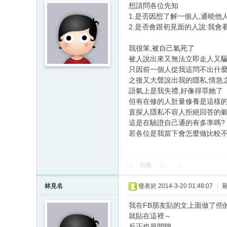
想請問各位先知
1.是否因想了解一個人,通曉他
2.是否會跟初見面的人說:我會看風水,
我很笨,被自己氣死了
被人說出來又無法立即走人又騙
只因前一個人從我這問不出什麼
之後又大聲說出我的隱私,情急
語氣上是我失禮,好像得罪她了
但有在修的人肚量修養是這樣的
直探人隱私不容人拒絕回答的氣
這是在驗證自己通的有多準嗎?
若各位是我當下會怎麼做比較不
回覆
林見名
發表於 2014-3-20 01:48:07
|
我在FB朋友貼的文上面做了些
就貼在這裡～
反正也是閒聊