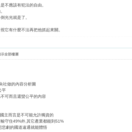
但是不應該有犯法的自由。
的。
舉倒光光就是了。
檢視它有什麼不法再把他抓起來關。
顯示全部樓層
央社做的內容分析圖
公平
為不可而且還蠻公平的內容
產國主而言是不可能允許獨資的
守住49%外,其它產業都能到51%
想悲劇的國道遠通就能體悟