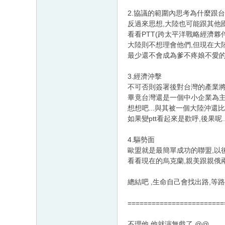
2.協議的範圍內思考為什麼跟
反過來思想,大陸也可能跟其他
看看PTT(跨太平洋戰略經濟夥
大陸則不想理會他們,但現在大
最少還不會成為爹不疼娘不愛
3.經濟沖擊
不可否則簽署後對台灣的產業
畢竟台灣還是一個中小企業為主
想想吧...與其被一個大陸沖還
如果變ptt看起來是歡呼,後果呢..
4.驅勢面
歐盟就是最簡單成功的聯盟,以
看看現在的烏克蘭,親美跟親俄
總結吧 ,生命自己會找出路,等
========================
不理他,他就演無戲了 @@