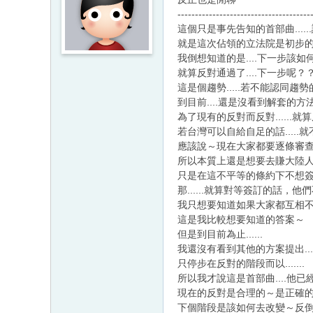
--------------------------------------
這個只是事先告知的首部曲....
就是這次佔領的立法院是初步
我倒想知道的是....下一步該如何
就算反對通過了....下一步呢？
這是個趨勢.....若不能認同趨
到目前....還是沒看到解套的方法...
為了現有的反對而反對......就
若台灣可以自給自足的話.....
應該說～現在大家都要逐條審
所以本質上還是想要去賺大陸
只是在這不平等的條約下不想
那......就算對等簽訂的話
我只想要知道如果大家都互相
這是我比較想要知道的答案～
但是到目前為止......
我還沒有看到其他的方案提出....
只停步在反對的階段而以.......
所以我才說這是首部曲....他
現在的反對是合理的～是正確
下個階段是該如何去改變～反倒是