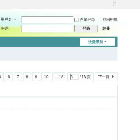
切
換
用戶名
自動登錄
找回密碼
到
寬
密碼
註冊
登錄
版
快捷導航
5
6
7
8
9
10
... 18
/ 18 頁
下一頁