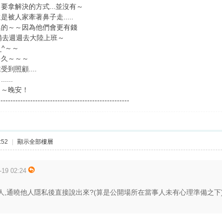
拿解決的方式...並沒有～
被人家牽著鼻子走.....
異的～～因為他們會更有錢
備去週週去大陸上班～
^～～
多久～～～
到照顧....
...
～～晚安！
-----------------------------------------------------
:52
|
顯示全部樓層
19 02:24
人,通曉他人隱私後直接說出來?(算是公開場所在當事人未有心理準備之下