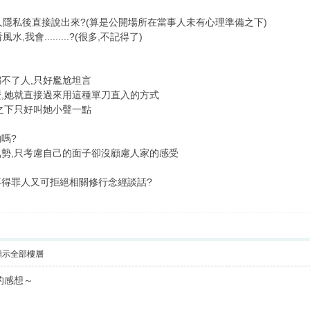
人隱私後直接說出來?(算是公開場所在當事人未有心理準備之下)
我會.........?(很多,不記得了)
不了人,只好尷尬坦言
,她就直接過來用這種單刀直入的方式
之下只好叫她小聲一點
嗎?
勢,只考慮自己的面子卻沒顧慮人家的感受
得罪人又可拒絕相關修行念經談話?
顯示全部樓層
的感想～