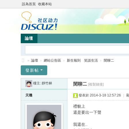
設為首頁
收藏本站
論壇
»
論壇
›
網站公告區
›
新生報到 笑談生活
›
閒聊二
靜
發新帖
竹
樓主:
靜竹林
閒聊二
[複製鏈接]
林
心
天璣
發表於 2014-3-18 12:57:26
|
靈
禮貌上
網
還是要出一下聲
站
我還在..