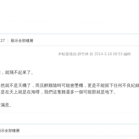
:27
|
顯示全部樓層
本帖最後由 靜竹林 於 2014-3-18 08:53 編輯
雞，就飛不起來了。
不然就不是天機了，而且醉雞隨時可能會墜機，更是不能留下任何不良紀
不是在天上就是在海哩，我們這隻雞還多一個可能那就是地下。
君滿意。
顯示全部樓層