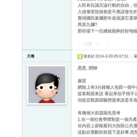
人民有抗議言論行動的自由，
入侵傷害毀損都是不應該發生
覺得國民黨爛那年底就讓它選
馬英九爛?
那祈禱下一任總統能夠好好地
回覆
天璣
發表於 2014-3-20 05:47:51
|
恩恩..閒聊
服貿
網路上有3分鐘懶人包跟一個中
從客觀面來說 看起來似乎很不
但從宏觀面跟驅勢面來說是非
有幾個大前題能先思考
1.在一個社會學體制是一個共
但內容上卻能看到大陸除公共運輸
這點在壟斷的前題下是好事,想