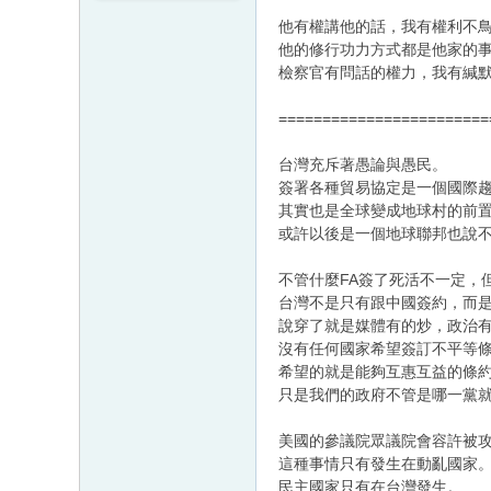
他有權講他的話，我有權利不
他的修行功力方式都是他家的
檢察官有問話的權力，我有緘
========================
台灣充斥著愚論與愚民。
簽署各種貿易協定是一個國際
其實也是全球變成地球村的前
或許以後是一個地球聯邦也說
不管什麼FA簽了死活不一定，
台灣不是只有跟中國簽約，而
說穿了就是媒體有的炒，政治
沒有任何國家希望簽訂不平等
希望的就是能夠互惠互益的條
只是我們的政府不管是哪一黨
美國的參議院眾議院會容許被攻
這種事情只有發生在動亂國家
民主國家只有在台灣發生。