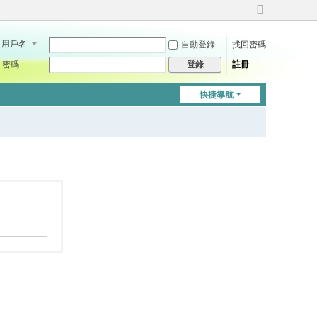
切
換
用戶名
自動登錄
找回密碼
到
寬
密碼
註冊
登錄
版
快捷導航