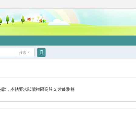
搜索
搜
索
抱歉，本帖要求閲讀權限高於 2 才能瀏覽