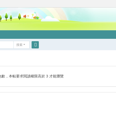
搜索
搜
索
抱歉，本帖要求閲讀權限高於 3 才能瀏覽