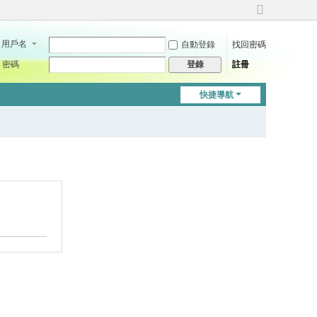
切
換
用戶名
自動登錄
找回密碼
到
寬
密碼
註冊
登錄
版
快捷導航