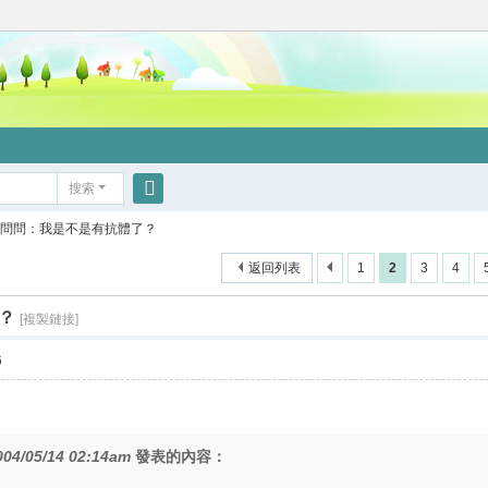
搜索
搜
問問：我是不是有抗體了？
索
返回列表
1
2
3
4
？
[複製鏈接]
6
004/05/14 02:14am
發表的內容：