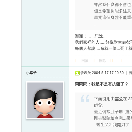
雖然我什麼都不會也
但是希望你能多注意
畢竟這個身體不能重
...
謝謝ㄋㄟ...思逸...
我們家裡的人.....好像對生命都不
每個人都說....命就一條...死了就算
回覆
刪除
小幸子
發表於 2004-5-17 17:20:30
|
問問問：我是不是有抗體了？
下面引用由
雲朵
在
2
師父:
最近偶常肚子痛..痛
剛去醫院檢查完...果
醫生又叫我開刀了..
...