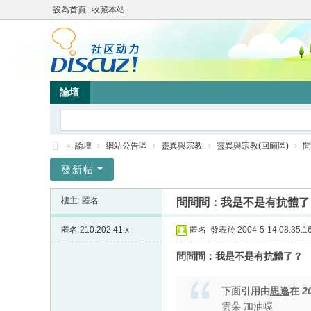
設為首頁
收藏本站
論壇
»
論壇
›
網站公告區
›
靈異與宗教
›
靈異與宗教(回顧區)
›
問
靜
發新帖
竹
樓主: 匿名
問問問：我是不是有抗體了
林
心
匿名
210.202.41.x
匿名
發表於 2004-5-14 08:35:1
靈
問問問：我是不是有抗體了？
網
站
下面引用由
思逸
在
2
雲朵 加油喔