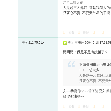
ㄏㄏ...想太多
人是越平凡越好..這是我個人的
只要心不變..不要受外界的干擾..相
回覆
刪除
匿名
211.75.91.x
匿名
發表於 2004-5-18 17:11:5
問問問：我是不是有抗體了？
下面引用由
ann
在
20
ㄏㄏ...想太多
人是越平凡越好..這
只要心不變..不要受外界
安~~恭喜你ㄝ~~苦了這麼久,
給你加油歐~~
回覆
刪除