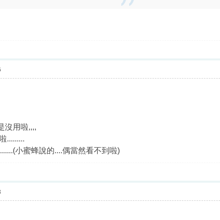
6
沒用啦,,,,
.....
...(小蜜蜂說的....偶當然看不到啦)
3