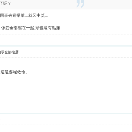
了嗎？
事去逛樂華...就又中獎...
.像筋全部縮在一起,頭也還有點痛..
顯示全部樓層
，這還要喊救命。
5