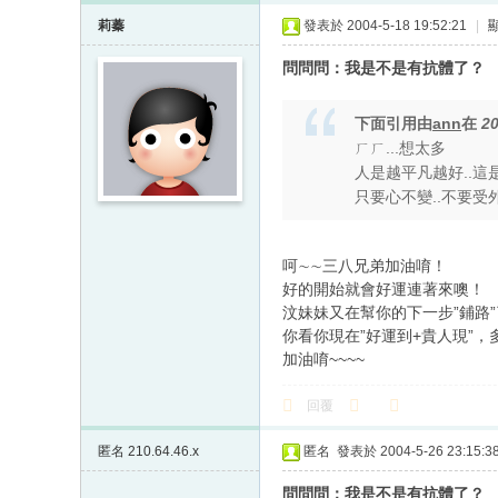
莉蓁
發表於 2004-5-18 19:52:21
|
問問問：我是不是有抗體了？
下面引用由
ann
在
20
ㄏㄏ...想太多
人是越平凡越好..這
只要心不變..不要受外界
呵∼∼三八兄弟加油唷！
好的開始就會好運連著來噢！
汶妹妹又在幫你的下一步”鋪路”
你看你現在”好運到+貴人現”
加油唷~~~~
回覆
匿名
210.64.46.x
匿名
發表於 2004-5-26 23:15:3
問問問：我是不是有抗體了？