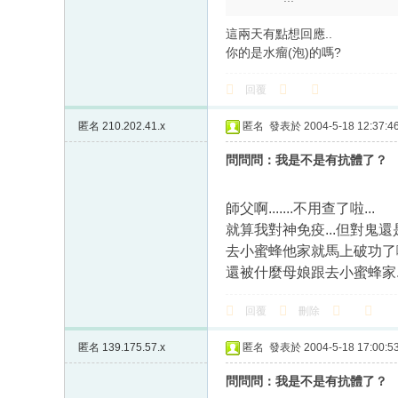
這兩天有點想回應..
你的是水瘤(泡)的嗎?
回覆
匿名
210.202.41.x
匿名
發表於 2004-5-18 12:37:4
問問問：我是不是有抗體了？
師父啊.......不用查了啦...
就算我對神免疫...但對鬼還是
去小蜜蜂他家就馬上破功了啦....
還被什麼母娘跟去小蜜蜂家....
回覆
刪除
匿名
139.175.57.x
匿名
發表於 2004-5-18 17:00:5
問問問：我是不是有抗體了？