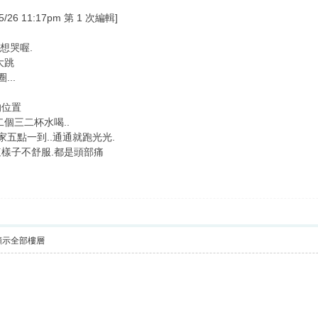
6 11:17pm 第 1 次編輯]
想哭喔.
大跳
..
的位置
個三二杯水喝..
家五點一到..通通就跑光光.
樣子不舒服.都是頭部痛
顯示全部樓層