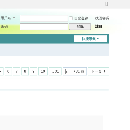
切
換
用戶名
自動登錄
找回密碼
到
寬
密碼
註冊
登錄
版
快捷導航
5
6
7
8
9
10
... 31
/ 31 頁
下一頁