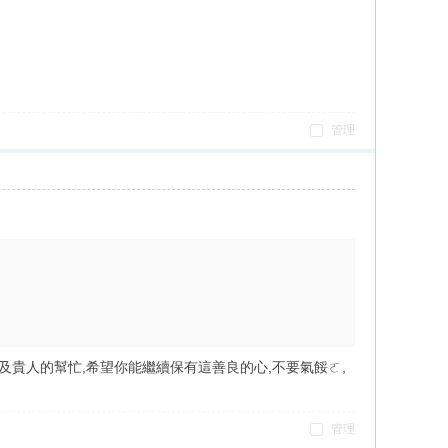
管理
薩及貴人的幫忙,希望你能繼續保有這善良的心,不要氣餒ㄛ,
管理