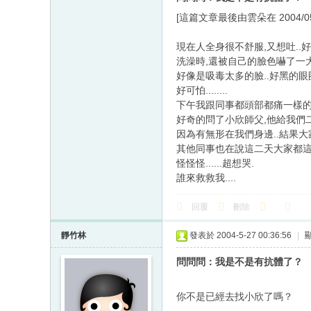
[這篇文章最後由雲朵在 2004/05/2
現在人全身很不舒服,又想吐..好
洗澡時,還被自己的臉色嚇了一
好像是吸毒太多的臉..好黑的眼圈.
好可怕........
下午我跟同事都頭部都痛一樣
好奇的問了小欣師父,他給我們二
因為有無形在我們身邊..結果大
其他同事也在說這二天大家都這
怪怪怪......超想哭.
誰來救救我....
回覆
刪除
靜竹林
發表於 2004-5-27 00:36:56
|
問問問：我是不是有抗體了？
你不是已經去找小欣了嗎？