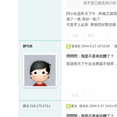
你不是已經去找小欣
問小欣是昨天下午...昨晚又跟我同
過了一夜,有好一點了..
可是早上起床..整個背好緊也痛.
回覆
刪除
靜竹林
發表於 2004-5-27 18:33:08
|
問問問：我是不是有抗體了？
那就明天下午在去啊還不簡單
回覆
匿名
218.175.173.x
匿名
發表於 2004-5-27 19:51:4
問問問：我是不是有抗體了？