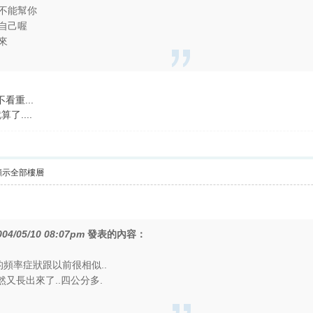
不能幫你
自己喔
來
看重...
了....
顯示全部樓層
004/05/10 08:07pm
發表的內容：
的頻率症狀跟以前很相似..
然又長出來了..四公分多.