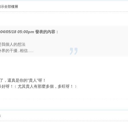
顯示全部樓層
04/05/18 05:00pm
發表的內容：
是我個人的想法
的干擾..相信.....
了，還真是你的”貴人”呀！
，多好呀！﹝尤其貴人有那麼多個，多旺呀！﹞
8