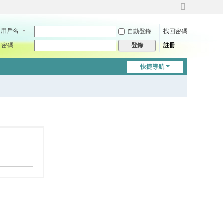
切
換
用戶名
自動登錄
找回密碼
到
寬
密碼
註冊
登錄
版
快捷導航