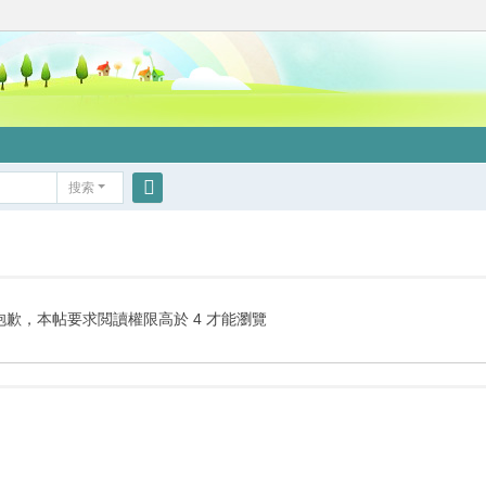
搜索
搜
索
抱歉，本帖要求閲讀權限高於 4 才能瀏覽