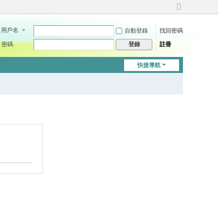
切
換
用戶名
自動登錄
找回密碼
到
寬
密碼
註冊
登錄
版
快捷導航