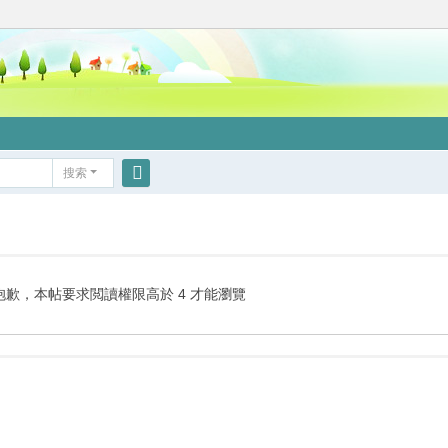
搜索
搜
索
抱歉，本帖要求閲讀權限高於 4 才能瀏覽