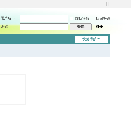
切
換
用戶名
自動登錄
找回密碼
到
寬
密碼
註冊
登錄
版
快捷導航