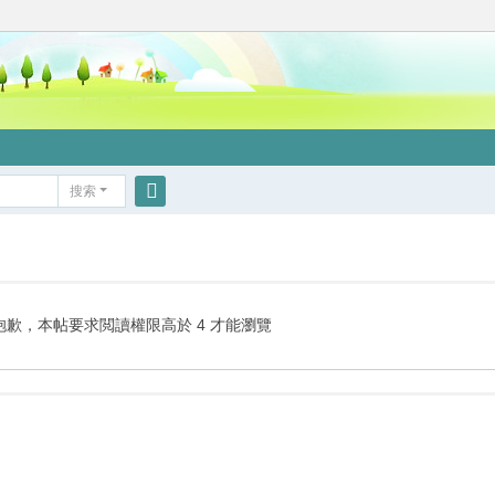
搜索
搜
索
抱歉，本帖要求閲讀權限高於 4 才能瀏覽