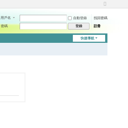
切
換
用戶名
自動登錄
找回密碼
到
寬
密碼
註冊
登錄
版
快捷導航