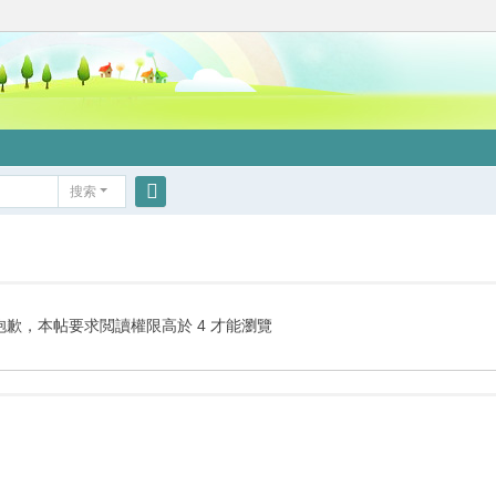
搜索
搜
索
抱歉，本帖要求閲讀權限高於 4 才能瀏覽