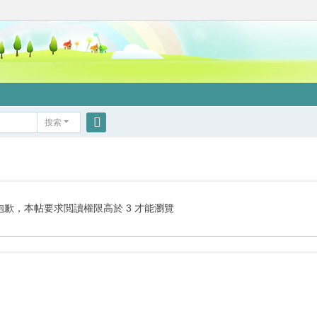
搜索
搜
索
抱歉，本帖要求閲讀權限高於 3 才能瀏覽