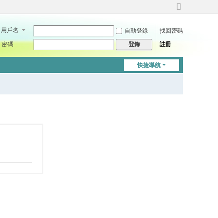
切
換
用戶名
自動登錄
找回密碼
到
寬
密碼
註冊
登錄
版
快捷導航