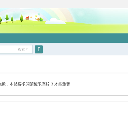
搜索
搜
索
抱歉，本帖要求閲讀權限高於 3 才能瀏覽