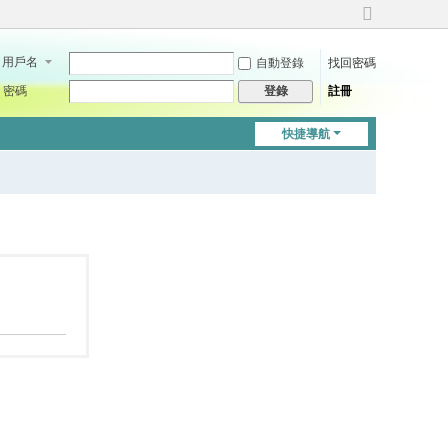
切
換
用戶名
自動登錄
找回密碼
到
寬
密碼
註冊
登錄
版
快捷導航