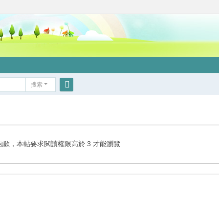
搜索
搜
索
抱歉，本帖要求閲讀權限高於 3 才能瀏覽