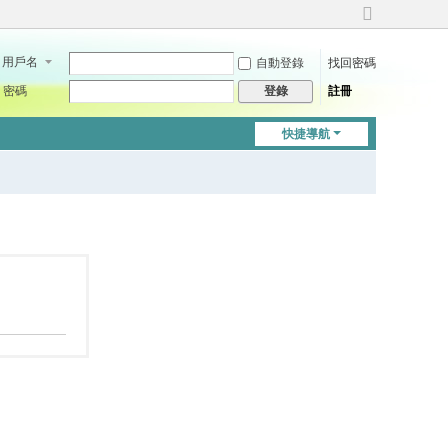
切
換
用戶名
自動登錄
找回密碼
到
寬
密碼
註冊
登錄
版
快捷導航