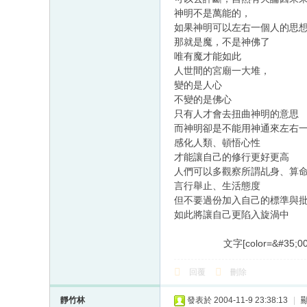
神明不是萬能的，
如果神明可以左右一個人的思
那就是魔，不是神佛了
唯有魔才能如此
人世間的宮廟一大堆，
變的是人心
不變的是佛心
只有人才會去扭曲神明的意思
而神明卻是不能用神通來左右
感化人類、頓悟心性
才能讓自己的修行更好更高
人們可以多觀察所謂乩身、算
言行舉止、生活態度
但不要過份加入自己的標準與
如此將讓自己更陷入旋渦中
[color=&#35
文字
回覆
刪除
靜竹林
發表於 2004-11-9 23:38:13
|