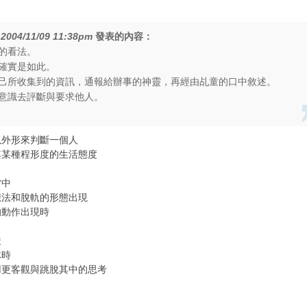
在
2004/11/09 11:38pm
發表的內容：
的看法。
確實是如此。
己所收集到的資訊，通報給辦事的神靈，再經由乩童的口中敘述。
意識去評斷與要求他人。
以外形來判斷一個人
其某種程形度的生活態度
當中
想法和脫軌的形態出現
的動作出現時
嚴
体時
用更客觀與跳脫其中的思考