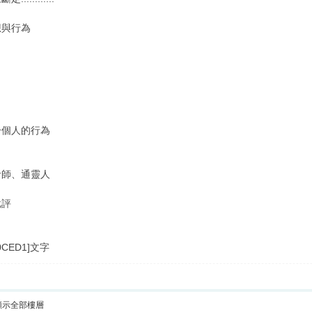
想與行為
一個人的行為
命師、通靈人
批評
;00CED1]文字
顯示全部樓層