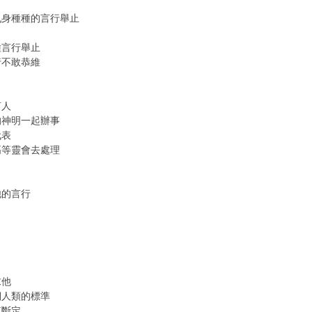
乩身種種的言行舉止
種言行舉止
行不敢恭維
言人
的神明一起辦事
代表
高等靈會去處理
他的言行
，
求他
們人類的標準
.........