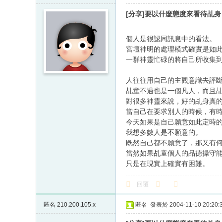
[分享]要以什麼態度來看待乩身
個人是很認同訊息中的看法。
宮壇神明的處理模式確實是如
一群神靈忙碌的將自己所收集
人往往用自己的主觀意識去評
乩童不過也是一個凡人，而且
對很多神靈來說，好的乩身真
當自己在要求別人的時候，有
今天如果是自己願意如此定時
我想多數人是不願意的。
既然自己都不願意了，那又有
當然如果乩童個人的品德操守
只是在現實上確實有困難。
回覆
匿名
210.200.105.x
匿名
發表於 2004-11-10 20:20: