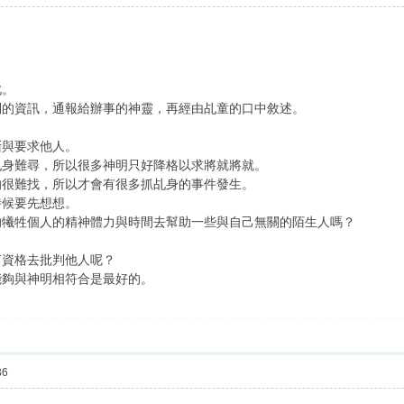
此。
到的資訊，通報給辦事的神靈，再經由乩童的口中敘述。
斷與要求他人。
乩身難尋，所以很多神明只好降格以求將就將就。
的很難找，所以才會有很多抓乩身的事件發生。
時候要先想想。
的犧牲個人的精神體力與時間去幫助一些與自己無關的陌生人嗎？
何資格去批判他人呢？
能夠與神明相符合是最好的。
36