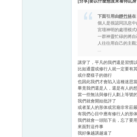
[分享]要以什麼態度來看待乩身
下面引用由
靜竹林
個人是很認同訊息中
宮壇神明的處理模式
一群神靈忙碌的將自
人往往用自己的主觀
...
講穿了，平凡的我們還是習慣
比如通靈或修行人就一定要有
或什麼樣子的德行
也因此我們才會陷入這種迷思
畢竟我們還是人，還是有人的
當一些無法與修行人劃上等號
我們就會開始批評了
或者某人的形体或宮廟非常莊
有我們心目中應有修行人的形
我們就會一頭陷下去，忘了要
來面對這件事
我好像越講越遠了