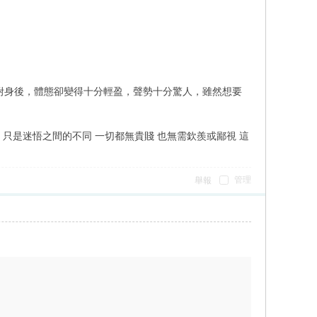
身後，體態卻變得十分輕盈，聲勢十分驚人，雖然想要
 只是迷悟之間的不同 一切都無貴賤 也無需欽羨或鄙視 這
管理
舉報