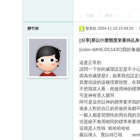
回覆
刪除
靜竹林
發表於 2004-11-10 23:49:26
|
[分享]要以什麼態度來看待乩身
[color=&#35;DC143C]我
這是正常的
請問一下你的威望設定是不小
因為你威望是0，如果我也設定
其實你說的這種現實狀態，在
不把我當人看，然後用神的標
可是神有受人膜拜
阿可是這些以神的標準要求我
很多人對於自己的所做所為都
一般人都是習慣性的用自我的
但是絕不會用相同的標準來要
這就是人性啦 哈哈哈哈哈
嚴以律人 寬以待己啦
:em0