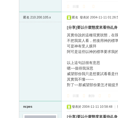
回覆
匿名
210.200.105.x
匿名
發表於 2004-11-11 01:26:
[分享]要以什麼態度來看待乩身
其實你說的這種現實狀態，在
不把我當人看，然後用神的標
可是神有受人膜拜
阿可是這些以神的標準要求我
以上這句話很有意思
嗯~~值得我深思
威望部份我只是想要試看看是
其實我不懂~~~~
對了~~那威望部份要怎才能提
回覆
刪除
ncpes
發表於 2004-11-11 10:58:48
|
[分享]要以什麼態度來看待乩身