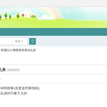
搜索
搜
分享]要以什麼態度來看待乩身
索
乩身
[複製鏈接]
6
神明辦事(其實是問事情啦)
那乩身的印象不太好