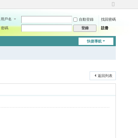
切
換
用戶名
自動登錄
找回密碼
到
寬
密碼
註冊
登錄
版
快捷導航
返回列表