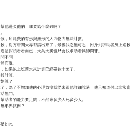
神幫他是欠他的，哪要給什麼錢啊？
眼。
時候，所耗費的有形與無形的人力物力無法計數。
殺殺，對方暗闇天界都請出來了，最後我忍無可忍，附身到求助者身上追
不過是探頭看看而已，天兵天將也只會找求助者興師問罪。
不聞不問
悻然而退。
力，如果以上班薪水來計算已經要數十萬了。
果報計算。
才划算？
憐了，為了不增加他的心理負擔我從未跟他詳細說過，他只知道付出非常
求助無門。
要幫助者的能力要足夠，不然來多少人死多少人。
的無形界抗衡？
都是如此