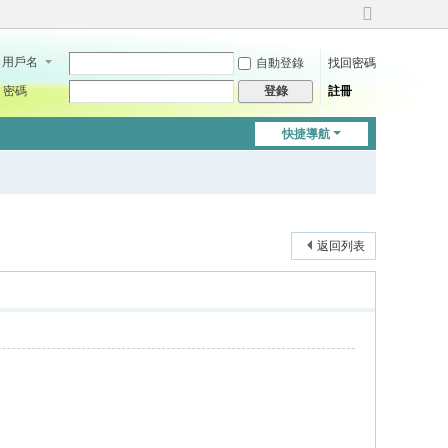
切
換
用戶名
自動登錄
找回密碼
到
寬
密碼
註冊
登錄
版
快捷導航
返回列表