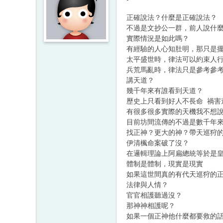
正確說法？什麼是正確說法？
不過是文抄公一群，前人說什
實際情況是如此嗎？
有經驗的人心知肚明，那只是
太平盛世時，律法可以約束人
兵荒馬亂時，律法只是參考參
講天道？
幾千年來有誰看到天道？
歷史上只看到好人不長命 禍害
有很多很多實際的天機我不想
目前坊間流傳的不過是數千年
找正神？更大的神？帶天巡狩
伊清楓命案破了沒？
在邏輯理論上阿扁總統等於是
體制是體制，現實是現實
如果這世間真的有代天巡狩的
法律與人情？
官官相護聽過沒？
那神神相護呢？
如果一個正神他什麼都要救的