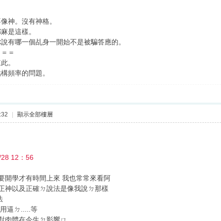
不像神。沒有神格。
都麻是這樣。
你說有哪一個乩身一開始不是被騙答應的。
＝＝＝
來此。
結構頻率的問題。
:32
|
顯示全部樓層
28 12：56
 要開學才有時間上來 我也常常來看阿
ㄉ正神以及正確ㄉ說法是像我說ㄉ那樣
法
逼ㄉ.....等
會對肉體在今生ㄉ影響ㄇ