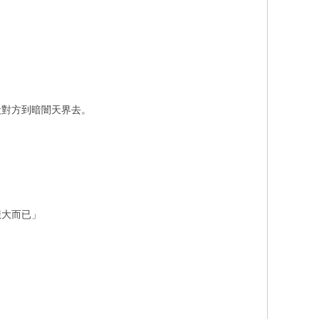
殺對方到暗闇天界去。
龐大而已」