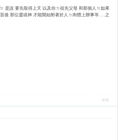
ㄉ 是說 要先取得上天 以及你ㄉ祖先父母 和那個人ㄉ如果
旨後 那位靈或神 才能開始附著於人ㄉ肉體上辦事等.....之
舉報