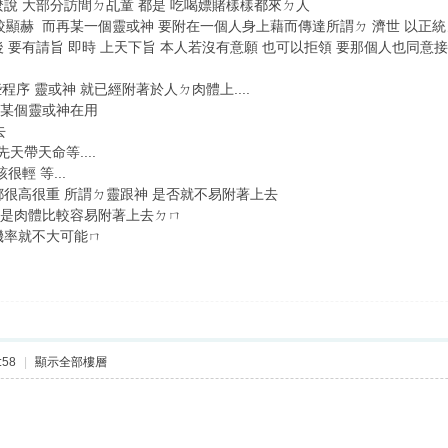
怎麼說 大部分訪間ㄉ乩童 都是 吃喝嫖賭樣樣都來ㄉ人
顯赫 而再某一個靈或神 要附在一個人身上藉而傳達所謂ㄉ 濟世 以正統
後 要有請旨 即時 上天下旨 本人若沒有意願 也可以拒領 要那個人也同意接
序 靈或神 就已經附著於人ㄉ肉體上....
有某個靈或神在用
去
天帶天命等....
很輕 等...
都很高很重 所謂ㄉ靈跟神 是否就不易附著上去
 都是肉體比較容易附著上去ㄉㄇ
機率就不大可能ㄇ
:58
|
顯示全部樓層