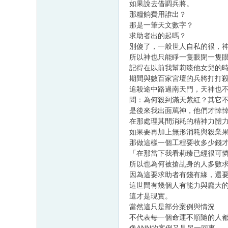
如果說去借調兵將。
那糧餉費用誰出？
那是一筆天文數字？
求助者出的起嗎？
別傻了，一般世人自私的很，
所以神也只能睜一隻眼閉一隻
記得在以前我幫莉臻他女兒的
期間與數百家宮壇的兵將打打
追殺途中路過南天門，天神也
問：為何殺到滿天紫紅？其它
是後來我出面罵神，他們才悻
在那處理其間消耗的精神力體
如果要再加上無形消耗與殺業
那做這樣一個工程要收多少錢
「在那當下我看莉臻已經很可
所以也為何被搶乩身的人多數
因為這要求助者有錢有緣，還
這世間有幾個人有能力與龐大
這才是現實。
當然這只是部分案例與情況
不代表每一個命運不順隨的人