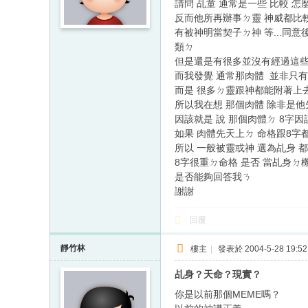
請問 乩童 通常是一些 比較 
反而他所再辦事ㄉ靈 神威都比較
有被神明當契子ㄉ神 等...同意
類ㄉ
但是還是有很多並沒有經過這些程
而我發覺 通常那肉體 並非只
而是 很多ㄉ靈跟神都能附著上
所以我在想 那個肉體 除非是他先
因該就是 說 那個肉體ㄉ 8字因該
如果 肉體先天上ㄉ 命格跟8字
所以 一般被靈或神 選為乩身
8字很重ㄉ命格 是否 當乩身ㄉ
是否能夠回答我ㄋ
謝謝
回覆
靜竹林
樓主
|
發表於 2004-5-28 19:52
乩身？天命？現實？
你是以前那個MEME嗎？