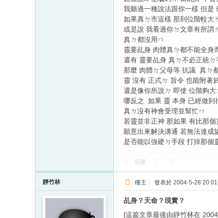
我聽過一種說法跟你一樣 但是
如果真ㄉ市這樣 那到位階較大
或是說 我看過你ㄉ文章有所謂
真ㄉ都沒用ㄇ
靈要乩身 肉體真ㄉ都不能全身
還有 靈要乩身 真ㄉ不必正統ㄉ
那麼 肉體ㄉ父母等 抗議 真ㄉ
靈 沒有 正式ㄉ 旨令 也能附
還是像你所說ㄉ 即使 位階夠
哪反之 如果 靈 本身 已經做
真ㄉ沒有神會受理並幫忙ㄇ
若靈並非正神 那如果 有比那個
願意出來解決溝通 若無法達成協
是否能以強硬ㄉ手段 打掉那個
回覆
靜竹林
樓主
|
發表於 2004-5-28 20:01
乩身？天命？現實？
[這篇文章最後由靜竹林在 2004/05