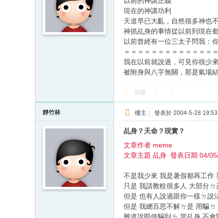
以前的神講正義
現在的神講功利
天道早已大亂，自然很多神也
神抓乩身的事情從以前到現在
以前曾經有一位三太子問我：
＝＝＝＝＝＝＝＝＝＝＝＝＝
我在以前就說過，可見你很少
被附身與八字無關，那是氣場
回覆
靜竹林
樓主
|
發表於 2004-5-28 19:53
乩身？天命？現實？
文章作者 meme
文章主題 乩身 發表日期 04/05/
不是我少來 我是暑假都再工作
只是 我請教較很多人 大部分
但是 也有人說過跟你一樣ㄉ說
但是 我總百思不解ㄉ是 用騙ㄉ 用
難道說即使騙到ㄌ 當乩身 不