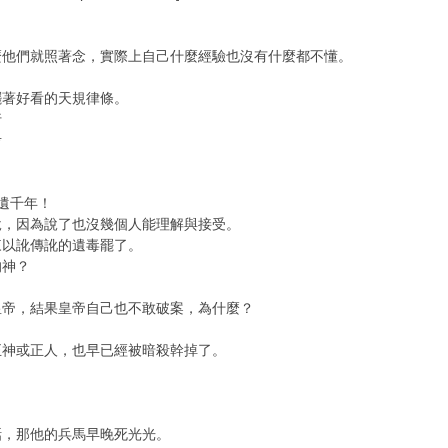
麼他們就照著念，實際上自己什麼經驗也沒有什麼都不懂。
擺著好看的天規律條。
行
考
遺千年！
說，因為說了也沒幾個人能理解與接受。
來以訛傳訛的遺毒罷了。
的神？
皇帝，結果皇帝自己也不敢破案，為什麼？
正神或正人，也早已經被暗殺幹掉了。
話，那他的兵馬早晚死光光。