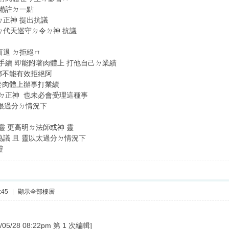
 備註ㄉ一點
ㄉ正神 提出抗議
ㄉ代天巡守ㄉ令ㄉ神 抗議
而退 ㄉ拒絕ㄇ
手續 即能附著肉體上 打他自己ㄉ業績
都不能有效拒絕阿
著於肉體上辦事打業績
大ㄉ正神 也未必會受理這種事
到很過分ㄉ情況下
靈 更高明ㄉ法師或神 靈
議 且 靈以太過分ㄉ情況下
靈
:45
|
顯示全部樓層
/28 08:22pm 第 1 次編輯]