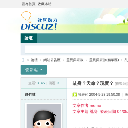
設為首頁
收藏本站
論壇
»
論壇
›
網站公告區
›
靈異與宗教
›
靈異與宗教(精華區)
›
乩
靜
發新帖
竹
乩身？天命？現實？
查看:
3145
|
回覆:
3
[複製鏈接
林
心
靜竹林
發表於 2004-5-28 19:50:38
|
靈
文章作者 meme
網
文章主題 乩身 發表日期 04/05/
站