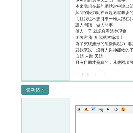
像ANN的案例又是另一回事。
本來我想在新的網站當中說出
其間的怪力亂神遠超過盧勝彥
而且我也不想引來一堆人跟在
說人間話，做人間事
做人一天 就認真看清楚現實
困境逆我 那我就逆緣增上
為了突破無形的阻擾與壓力 那
對我來說，沒有人與神能救的
自助 人助 天助
只有自助才是真的，其他兩項
回覆
發新帖