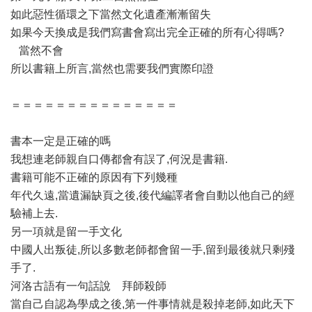
如此惡性循環之下當然文化遺產漸漸留失
如果今天換成是我們寫書會寫出完全正確的所有心得嗎?
當然不會
所以書籍上所言,當然也需要我們實際印證
＝＝＝＝＝＝＝＝＝＝＝＝＝＝＝
書本一定是正確的嗎
我想連老師親自口傳都會有誤了,何況是書籍.
書籍可能不正確的原因有下列幾種
年代久遠,當遺漏缺頁之後,後代編譯者會自動以他自己的經
驗補上去.
另一項就是留一手文化
中國人出叛徒,所以多數老師都會留一手,留到最後就只剩殘
手了.
河洛古語有一句話說 拜師殺師
當自己自認為學成之後,第一件事情就是殺掉老師,如此天下