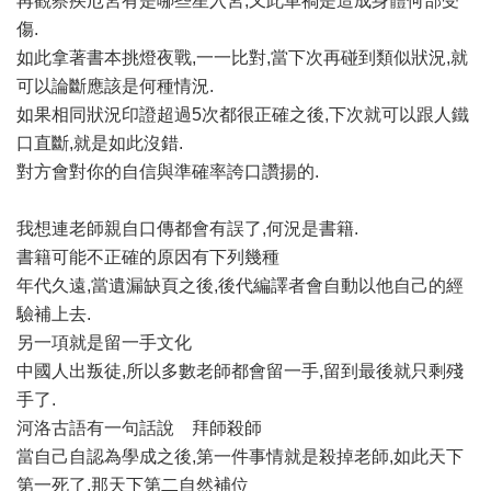
再觀察疾厄宮有是哪些星入宮,又此車禍是造成身體何部受
傷.
如此拿著書本挑燈夜戰,一一比對,當下次再碰到類似狀況,就
可以論斷應該是何種情況.
如果相同狀況印證超過5次都很正確之後,下次就可以跟人鐵
口直斷,就是如此沒錯.
對方會對你的自信與準確率誇口讚揚的.
我想連老師親自口傳都會有誤了,何況是書籍.
書籍可能不正確的原因有下列幾種
年代久遠,當遺漏缺頁之後,後代編譯者會自動以他自己的經
驗補上去.
另一項就是留一手文化
中國人出叛徒,所以多數老師都會留一手,留到最後就只剩殘
手了.
河洛古語有一句話說 拜師殺師
當自己自認為學成之後,第一件事情就是殺掉老師,如此天下
第一死了,那天下第二自然補位