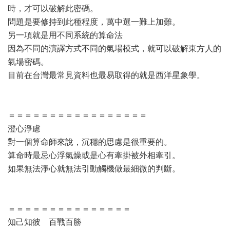
時，才可以破解此密碼。
問題是要修持到此種程度，萬中選一難上加難。
另一項就是用不同系統的算命法
因為不同的演譯方式不同的氣場模式，就可以破解東方人的
氣場密碼。
目前在台灣最常見資料也最易取得的就是西洋星象學。
＝＝＝＝＝＝＝＝＝＝＝＝＝＝＝＝＝
澄心淨慮
對一個算命師來說，沉穩的思慮是很重要的。
算命時最忌心浮氣燥或是心有牽掛被外相牽引。
如果無法淨心就無法引動觸機做最細微的判斷。
＝＝＝＝＝＝＝＝＝＝＝＝＝＝＝
知己知彼 百戰百勝