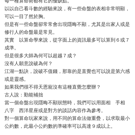
每一種算命術都有它的優缺點。
以以自己看斗數的經驗來說，有一些命盤的表相非常明顯，
可以一目了然於胸。
但是有一些命盤卻常常會出現隱晦不顯，尤其是出家人或是
修行人的命盤最是常見。
其實 以算命學來說，從字面上的資訊最多可以算到６或７
成準。
但是很多大師為何可以超越７成？
沒有人願意說破為何？
江湖一點訣，說破不值錢，那靠的是直覺也可以說是第六感
或是靈感。
如果我們很不得天恩寵沒有這種直覺怎麼辦？
古人說：勤能補拙
當一個命盤出現隱晦不顯狀態時，我們可以用面相 手相
八字 西洋星座或是對方的談話內容作為參考。
對一個算命玩家來說，用不同的算命法做重疊，以求取最小
公約數，此最小公約數的準確率可以高達９成以上。