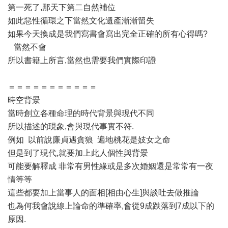
第一死了,那天下第二自然補位
如此惡性循環之下當然文化遺產漸漸留失
如果今天換成是我們寫書會寫出完全正確的所有心得嗎?
當然不會
所以書籍上所言,當然也需要我們實際印證
＝＝＝＝＝＝＝＝＝＝＝
時空背景
當時創立各種命理的時代背景與現代不同
所以描述的現象,會與現代事實不符.
例如 以前說廉貞遇貪狼 遍地桃花是妓女之命
但是到了現代,就要加上此人個性與背景
可能要解釋成 非常有男性緣或是多次婚姻還是常常有一夜
情等等
這些都要加上當事人的面相[相由心生]與談吐去做推論
也為何我會說線上論命的準確率,會從9成跌落到7成以下的
原因.