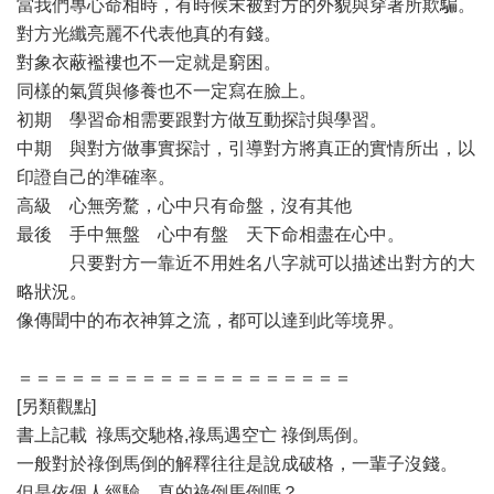
當我們專心命相時，有時候末被對方的外貌與穿著所欺騙。
對方光纖亮麗不代表他真的有錢。
對象衣蔽襤褸也不一定就是窮困。
同樣的氣質與修養也不一定寫在臉上。
初期 學習命相需要跟對方做互動探討與學習。
中期 與對方做事實探討，引導對方將真正的實情所出，以
印證自己的準確率。
高級 心無旁騖，心中只有命盤，沒有其他
最後 手中無盤 心中有盤 天下命相盡在心中。
只要對方一靠近不用姓名八字就可以描述出對方的大
略狀況。
像傳聞中的布衣神算之流，都可以達到此等境界。
＝＝＝＝＝＝＝＝＝＝＝＝＝＝＝＝＝＝＝
[另類觀點]
書上記載 祿馬交馳格,祿馬遇空亡 祿倒馬倒。
一般對於祿倒馬倒的解釋往往是說成破格，一輩子沒錢。
但是依個人經驗，真的祿倒馬倒嗎？