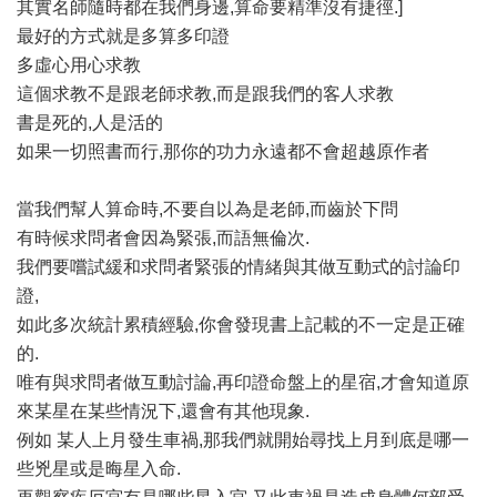
其實名師隨時都在我們身邊,算命要精準沒有捷徑.]
最好的方式就是多算多印證
多虛心用心求教
這個求教不是跟老師求教,而是跟我們的客人求教
書是死的,人是活的
如果一切照書而行,那你的功力永遠都不會超越原作者
當我們幫人算命時,不要自以為是老師,而齒於下問
有時候求問者會因為緊張,而語無倫次.
我們要嚐試緩和求問者緊張的情緒與其做互動式的討論印
證,
如此多次統計累積經驗,你會發現書上記載的不一定是正確
的.
唯有與求問者做互動討論,再印證命盤上的星宿,才會知道原
來某星在某些情況下,還會有其他現象.
例如 某人上月發生車禍,那我們就開始尋找上月到底是哪一
些兇星或是晦星入命.