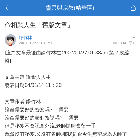
靈異與宗教(精華區)
命相與人生「舊版文章」
靜竹林
#
1
2007-9-26 00:31:57
2304
0
[這篇文章最後由靜竹林在 2007/09/27 01:33am 第 2 次編
輯]
文章主題 論命與人生
發表日期04/01/14 11：20
文章作者 靜竹林
論命需要好的密笈嗎? 需要
論命需要好的老師指導嗎? 需要
但是秘笈不會認意外流,老師隨時會留一手
既然沒有秘笈,又沒有名師,那我是否今生無望成為大師了