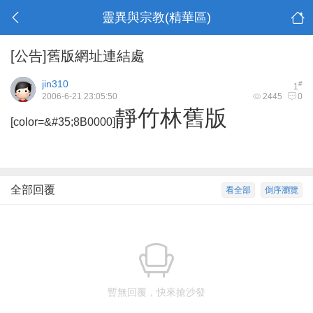
靈異與宗教(精華區)
[公告]舊版網址連結處
jin310
#
1
2006-6-21 23:05:50
2445
0
靜竹林舊版
[color=&#35;8B0000]
全部回覆
看全部
倒序瀏覽
暫無回覆，快來搶沙發