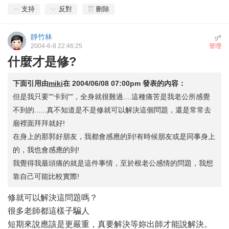
支持
反對
刪除
靜竹林
#
9
2004-6-8 22:46:25
管理
什麼才是修?
下面引用由
miki
在
2004/06/08 07:00pm
發表的內容：
但是我只要""卡到""，全身就很難過....這種痛苦是我老公所感覺
不到的......真不知道是不是修就可以解決這個問題，還是常常去
廟裡面拜拜就好!
在身上的那郭好朋友，我都會感應的到!有時候朋友或是同事身上
的，我也會感應的到!
我覺得我最頭痛的就是這件事情，至於根老公感情的問題，我想
靠自己可能比較實際!
修就可以解決這問題嗎？
很多老師都這樣子騙人
短期來說應該是更嚴重，真要解決等妳出師才能說解決。