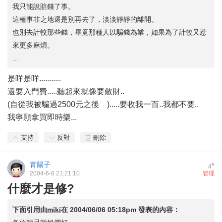
我只能說賠錢了事。
這種事非之地還是別再去了，淡淡靜靜的離開。
也別去計較那些錢，畢竟那種人以騙錢為業，如果為了計較又惹
來更多麻煩。
...
是咩是咩...........
還要入門費.....聽起來就像要斂財..
(自從我被騙過2500元之後
).....要收我一百..我都不要..
我寧願拿買即時樂...
支持
反對
刪除
青陽子
#
4
2004-6-6 21:21:10
管理
什麼才是修?
下面引用由
miki
在
2004/06/06 05:18pm
發表的內容：