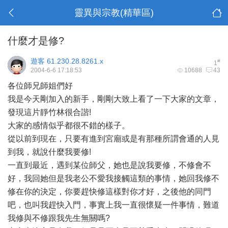
靈異與宗教(精華區)
什麼才是修?
遊客
61.230.28.8261.x
#
1
2004-6-6 17:18:53
10688
43
各位師兄師姐們好
我是今天剛加入的新手，剛剛大致上看了一下大家的文章，
發現這片靜竹林很合諧!
大家的感情似乎都很不錯的樣子。
從以前到現在，只要有進到宮廟或是有那種所謂會通的人見
到我，就說什麼我要修!
一直到最近，遇到某位師父，她也是說我要修，不修會不
好，我回她但是我老公不愛我接觸這類的事情，她回我修不
修在你的決定，你要趕快修這樣對你才好，之後他的同門
吧，也叫我趕快入門，事實上我一直很懷疑一件事情，難道
我修與不修跟我先生無關嗎?