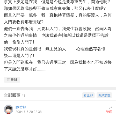
事實上決定是在我，但是是否也是要尊重先生，問過他呢?
那如果因為我修與不修造成家庭失和，那又代表什麼呢?
而且入門要一萬多，我一直抱持著懷疑，真的要渡人，為何
入門要收費那麼貴呢?
他們一直告訴我，只要我入門，我先生就會改變，然而因為
之前他外遇的事情，也讓我很害怕!所以我還是選擇不告訴
他，偷偷入門了!
我發現我真的是個很....無主見的人..........心理雖然存著懷
疑....還是入門了!
但是入門到現在，我只去過兩三次，因為我根本也不知道接
下來該怎麼辦才好.........
刪除
全部回覆
看全部
倒序瀏覽
43
靜竹林
#
2
2004-6-6 20:22:38
管理