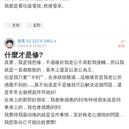
我都是看垃圾電視..然後發呆..
支持
反對
遊客
61.222.6.3461.x
#
8
2004-6-8 19:00:57
管理
什麼才是修?
其實，我是很想修，不過礙於我老公不喜歡我接觸，所以我
就是一直都散散的，基本上還是以老公為主。
但是我只要""卡到""，全身就很難過....這種痛苦是我老公所
感覺不到的......真不知道是不是修就可以解決這個問題，還
是常常去廟裡面拜拜就好!
在身上的那郭好朋友，我都會感應的到!有時候朋友或是同
事身上的，我也會感應的到!
我覺得我最頭痛的就是這件事情，至於根老公感情的問題，
我想靠自己可能比較實際!