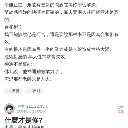
學無止盡，永遠有更新的問題在等妳學習解決。
至於感情妳的抉擇是正確的，靠夫妻兩人共同經營才是真
的。
合和術？
我不知該說他是巧合，還是要說那根本不是因為合和術有
效。
有的根本是因為另一半的業力或是卡陰造成性格大變。
法術對感情 與人性常常會失效。
神通不是萬能
佛都說：他神通難敵業力了 。
何況那些老師只是凡人。
支持
反對
遊客
211.22.33.x
#
10
2004-6-8 23:00:44
管理
什麼才是修?
也是....學無止境嘛!!!