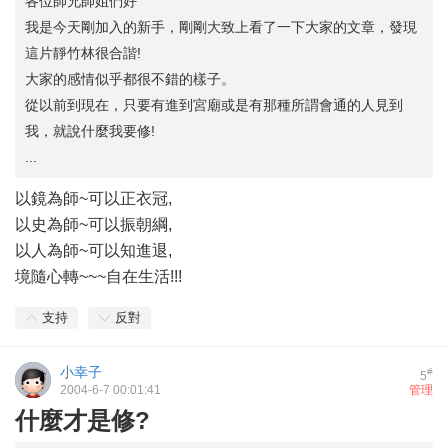
各位師兄師姐們好
我是今天剛加入的新手，剛剛大致上看了一下大家的文章，發現
這片靜竹林很合諧!
大家的感情似乎都很不錯的樣子。
從以前到現在，只要有進到宮廟或是有那種所謂會通的人見到
我，就說什麼我要修!
...
以鏡為師~可以正衣冠,
以史為師~可以振朝綱,
以人為師~可以知進退,
境隨心轉~~~自在生活!!!
支持
反對
小幸子
#
5
2004-6-7 00:01:41
管理
什麼才是修?