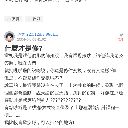
支持
反對
遊客
220.128.3.8561.x
#
6
2004-6-8 08:45:02
管理
什麼才是修?
當初我是跟他們那的師姐說，我有跟母娘求，請他讓我老公
答應，我在入門!
就批哩啪啦的被唸說，你這是條件交換，沒有人這樣的!!!!!
但是，不都是條件交換嗎???
說真的，最近我是沒有在去了，上次共修的時候，發現他們
個個都會靈動，說天語的說天語，跳舞的跳舞，好像在那邊
靈動才是感應強烈的人????????????
有點吵就是了!共修方式簡直像及了上那種潛能訓練課程一
樣...........
我比較喜歡安靜，可以打坐的地方!