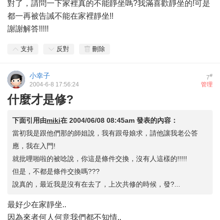
對了，請問一下家裡真的不能靜坐嗎?我滿喜歡靜坐的!可是
都一再被告誡不能在家裡靜坐!!
謝謝解答!!!!!
支持
反對
刪除
小幸子
#
7
2004-6-8 17:56:24
管理
什麼才是修?
下面引用由
miki
在
2004/06/08 08:45am
發表的內容：
當初我是跟他們那的師姐說，我有跟母娘求，請他讓我老公答
應，我在入門!
就批哩啪啦的被唸說，你這是條件交換，沒有人這樣的!!!!!
但是，不都是條件交換嗎???
說真的，最近我是沒有在去了，上次共修的時候，發?...
最好少在家靜坐..
因為來者何人何意我們都不知情..