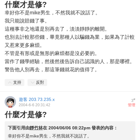
什麼才是修?
幸好你不是mike男生，不然我就不說話了。
我只能說賠錢了事。
這種事非之地還是別再去了，淡淡靜靜的離開。
也別去計較那些錢，畢竟那種人以騙錢為業，如果為了計較
又惹來更多麻煩。
不管是有形或是無形的麻煩都是沒必要的。
當作了錢學經驗，然後然後告訴自己認識的人，那是哪裡。
警告他人別再去，那這筆錢就花的值得了。
支持
反對
遊客
203.73.235.x
#
3
2004-6-6 20:31:42
管理
什麼才是修?
下面引用由
靜竹林
在
2004/06/06 08:22pm
發表的內容：
幸好你不是mike男生，不然我就不說話了。