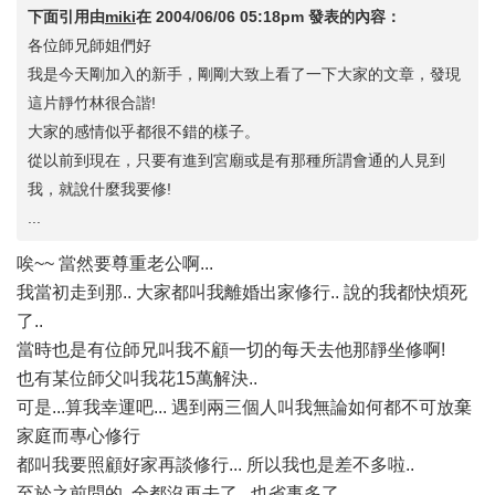
下面引用由
miki
在
2004/06/06 05:18pm
發表的內容：
各位師兄師姐們好
我是今天剛加入的新手，剛剛大致上看了一下大家的文章，發現
這片靜竹林很合諧!
大家的感情似乎都很不錯的樣子。
從以前到現在，只要有進到宮廟或是有那種所謂會通的人見到
我，就說什麼我要修!
...
唉~~ 當然要尊重老公啊...
我當初走到那.. 大家都叫我離婚出家修行.. 說的我都快煩死
了..
當時也是有位師兄叫我不顧一切的每天去他那靜坐修啊!
也有某位師父叫我花15萬解決..
可是...算我幸運吧... 遇到兩三個人叫我無論如何都不可放棄
家庭而專心修行
都叫我要照顧好家再談修行... 所以我也是差不多啦..
至於之前問的..全都沒再去了...也省事多了...