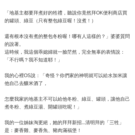
「地基主都要拜煮好的牲禮，聽說你竟然拜OK便利商店買
的罐頭、綠豆（只有整包綠豆喔！沒煮！）
還有根本沒有煮的整包冬粉喔！哪有人這樣的？」婆婆質問
的說著。
這時候，我這個乖媳婦就一臉茫然，完全無辜的表情說：
「不行嗎？我不知道耶！」
我的心裡OS說：「奇怪？你們家的神明就可以給水加米讓
他自己去釀米酒了，
怎麼我家的地基主不可以給他冬粉、綠豆、罐頭，讓他自己
煮冬粉、煮綠豆湯、開罐頭吃呢！」
我的一位姊妹淘更絕，她的拜拜新招...清明拜的「三牲」
是：麥香雞、麥香魚、豬肉滿福堡！