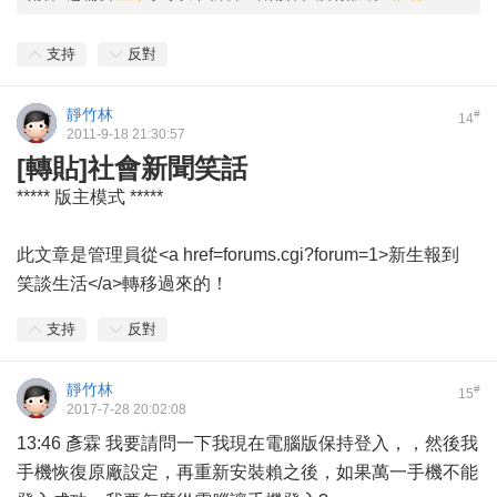
支持
反對
靜竹林
#
14
2011-9-18 21:30:57
[轉貼]社會新聞笑話
***** 版主模式 *****
此文章是管理員從<a href=forums.cgi?forum=1>新生報到
笑談生活</a>轉移過來的！
支持
反對
靜竹林
#
15
2017-7-28 20:02:08
13:46 彥霖 我要請問一下我現在電腦版保持登入，，然後我
手機恢復原廠設定，再重新安裝賴之後，如果萬一手機不能