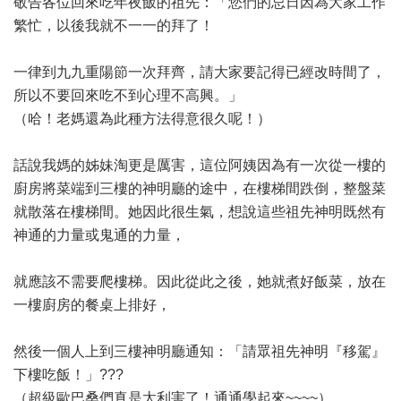
敬告各位回來吃年夜飯的祖先：「您們的忌日因為大家工作
繁忙，以後我就不一一的拜了！
一律到九九重陽節一次拜齊，請大家要記得已經改時間了，
所以不要回來吃不到心理不高興。」
（哈！老媽還為此種方法得意很久呢！）
話說我媽的姊妹淘更是厲害，這位阿姨因為有一次從一樓的
廚房將菜端到三樓的神明廳的途中，在樓梯間跌倒，整盤菜
就散落在樓梯間。她因此很生氣，想說這些祖先神明既然有
神通的力量或鬼通的力量，
就應該不需要爬樓梯。因此從此之後，她就煮好飯菜，放在
一樓廚房的餐桌上排好，
然後一個人上到三樓神明廳通知：「請眾祖先神明『移駕』
下樓吃飯！」???
（超級歐巴桑們真是太利害了！通通學起來~~~~）