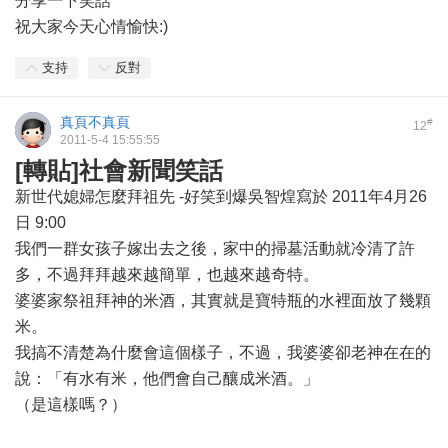
分享一下笑話
祝大家今天心情愉快:)
支持
反對
真頁不真頁
#
12
2011-5-4 15:55:55
[轉貼]社會新聞笑話
新世代媳婦怎麼拜祖先 -好笑到爆吳智煌寫於 2011年4月26
日 9:00
我們一群女孩子嫁出去之後，家中的掃墓活動就冷清了許
多，不過拜拜越來越簡單，也越來越奇特。
婆婆家祭祖拜神的米酒，其實就是寶特瓶的水裡面放了幾顆
米。
我搞不清楚為什麼會這個樣子，不過，我婆婆卻老神在在的
說：「有水有米，他們會自己釀成米酒。」
（是這樣嗎？）