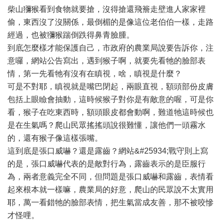
柴山獼猴看到食物就要搶，沒得搶還飛簷走壁進人家家裡
偷，東西沒了沒關係，最倒楣的是像這位老伯伯一樣，走路
經過，也被獼猴踹倒跌得鼻青臉腫。
到底怎麼樣才能保護自己，市政府的農業局說要告訴你，注
意囉，網站公告寫出，遇到猴子啊，就要先看牠的臉部表
情，第一先看牠有沒有在瞋視，啥，瞋視是什麼？
可是不對耶，瞋視就是嘴巴閉起，兩眼直視，額頭部份皮膚
包括上眼瞼會抽動，這時候猴子對你是有敵意的喔，可是你
看，猴子在吃東西時，額頭眼皮都會動啊，難道牠這時候也
是在生氣嗎？爬山民眾搖搖頭說很難懂，讓他們一頭霧水
的，還有猴子像這樣張嘴。
這到底是張口威嚇？還是露齒？網站&#25934;戰守則上寫
的是，張口威嚇代表的是敵對行為，露齒表示的是臣服行
為，兩者意義完全不同，但問題是張口威嚇和露齒，表情看
起來根本就一樣嘛，農業局的好意，爬山的民眾說不太實用
耶，萬一看錯牠的臉部表情，把生氣當成友善，那不被咬慘
才怪哩。