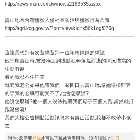
http://news.msn.com.tw/news2183535.aspx
壽山地區台灣獼猴入侵社區防治與獼猴行為常識
http://agri.kcg.gov.tw/?pn=view&id=k56k1ogf076q
-----------------------------------------------------------------------------------
-----------------------
這讓我想到有次逛網逛到一位年輕媽媽的網誌
她把爬壽山時,被潑猴追到拔腿狂奔落荒而逃的情況描寫的
生動有趣
看的我忍不住狂笑
就問我老公如果他帶我們一家四口去壽山玩,像她這樣狂奔
的話我的心臟可能受不了,他會怎麼辦?
他說怎麼辦?他一個人沒法拖著我們母子三個人跑,當然就打
跑潑猴囉!
我們大樓公告欄貼活動訊息常有壽山活動,我都不敢帶小孩
去
附件:
您需要
登錄
才可以下載或查看附件。沒有賬號？
註冊