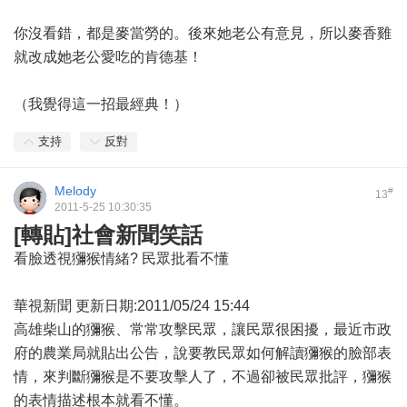
你沒看錯，都是麥當勞的。後來她老公有意見，所以麥香雞
就改成她老公愛吃的肯德基！
（我覺得這一招最經典！）
支持
反對
Melody
#
13
2011-5-25 10:30:35
[轉貼]社會新聞笑話
看臉透視獼猴情緒? 民眾批看不懂
華視新聞 更新日期:2011/05/24 15:44
高雄柴山的獼猴、常常攻擊民眾，讓民眾很困擾，最近市政
府的農業局就貼出公告，說要教民眾如何解讀獼猴的臉部表
情，來判斷獼猴是不要攻擊人了，不過卻被民眾批評，獼猴
的表情描述根本就看不懂。