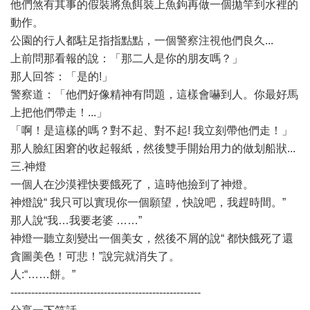
他們煞有其事的假裝將魚餌裝上魚鉤 再做一個拋竿到水裡的
動作。
公園的行人都駐足指指點點， 一個警察注視他們良久...
上前問那看報的說：「那二人是你的朋友嗎？」
那人回答：「是的!」
警察道：「他們好像精神有問題，這樣會嚇到人。 你最好馬
上把他們帶走！...」
「啊！是這樣的嗎？對不起、對不起! 我立刻帶他們走！」
那人臉紅困窘的收起報紙， 然後雙手開始用力的做划船狀...
三.神燈
一個人在沙漠裡快要餓死了，這時他撿到了神燈。
神燈說“ 我只可以實現你一個願望，快說吧，我趕時間。”
那人說“我…我要老婆 ……”
神燈一聽立刻變出一個美女，然後不屑的說“ 都快餓死了還
貪圖美色！可悲！”說完就消失了。
人:“……餅。”
-------------------------------------------------------