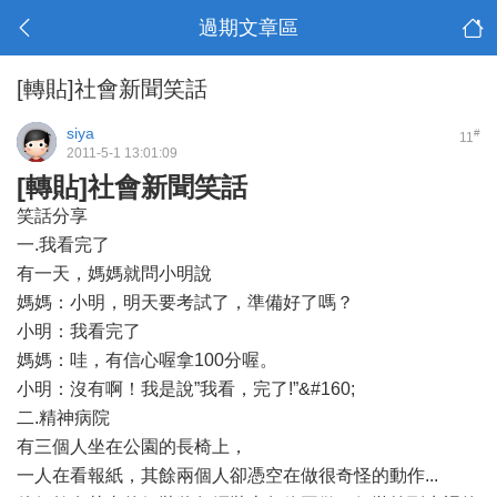
過期文章區
[轉貼]社會新聞笑話
siya
#
11
2011-5-1 13:01:09
[轉貼]社會新聞笑話
笑話分享
一.我看完了
有一天，媽媽就問小明說
媽媽：小明，明天要考試了，準備好了嗎？
小明：我看完了
媽媽：哇，有信心喔拿100分喔。
小明：沒有啊！我是說”我看，完了!”&#160;
二.精神病院
有三個人坐在公園的長椅上，
一人在看報紙，其餘兩個人卻憑空在做很奇怪的動作...