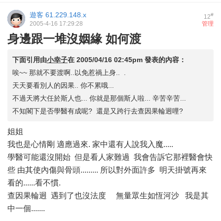
遊客
61.229.148.x
#
12
2005-4-16 17:29:28
管理
身邊跟一堆沒姻緣 如何渡
下面引用由
小幸子
在
2005/04/16 02:45pm
發表的內容：
唉~~ 那就不要渡啊..以免惹禍上身.. .
天天要看別人的因果.. 你不累哦...
不過天將大任於斯人也... 你就是那個斯人啦... 辛苦辛苦...
不知閣下是否學醫有成呢? 還是又跨行去查因果輪迥哩?
姐姐
我也是心情剛 適應過來. 家中還有人說我入魔.....
學醫可能還沒開始 但是看人家難過 我會告訴它那裡醫會快
些 由其使內傷與骨頭......... 所以對外面許多 明天掛號再來
看的......看不慣.
查因果輪迥 遇到了也沒法度 無量眾生如恆河沙 我是其
中一個.......