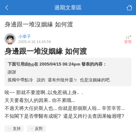
過期文章區
身邊跟一堆沒姻緣 如何渡
小幸子
#
11
2005-4-16 14:45:59
管理
身邊跟一堆沒姻緣 如何渡
下面引用由
hc
在
2005/04/15 06:24pm
發表的內容：
謝謝
孤獨中帶點冷 說的 還有外陰外靈ㄉ 也是沒姻緣的吧.
唉~~ 那就不要渡啊..以免惹禍上身..
.
天天要看別人的因果.. 你不累哦...
不過天將大任於斯人也... 你就是那個斯人啦... 辛苦辛苦...
不知閣下是否學醫有成呢? 還是又跨行去查因果輪迥哩?
支持
反對