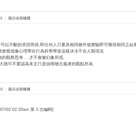
01
|
顯示全部樓層
可以不斷的求證而得,即任何人只要具相同條件做實驗即可獲得相同之結
就會變成像心理學在行為科學學派這樣冰冷不合人類現況
觀察思考.....才不會被幻象所惑,
.希望大德可不要認為本文只是由唯物主義者的觀點所為
03
|
顯示全部樓層
/02 02:20am 第 3 次編輯]