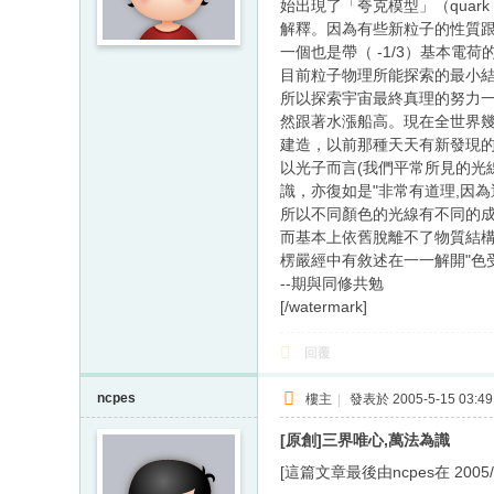
始出現了「夸克模型」（quark
解釋。因為有些新粒子的性質跟
一個也是帶（ -1/3）基本電
目前粒子物理所能探索的最小
所以探索宇宙最終真理的努力
然跟著水漲船高。現在全世界幾
建造，以前那種天天有新發現
以光子而言(我們平常所見的光
識，亦復如是"非常有道理,因
所以不同顏色的光線有不同的成
而基本上依舊脫離不了物質結構
楞嚴經中有敘述在一一解開"色受
--期與同修共勉
[/watermark]
回覆
ncpes
樓主
|
發表於 2005-5-15 03:49
[原創]三界唯心,萬法為識
[這篇文章最後由ncpes在 2005/05