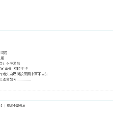
關問題
差距
妙自行不停運轉
有的重疊 有時平行
許迷失自己所設圈圈中而不自知
.............
55
|
顯示全部樓層