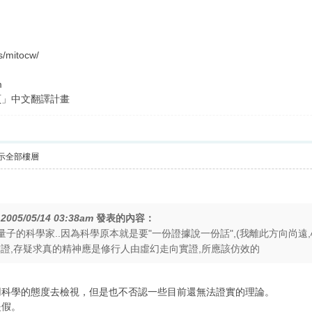
s/mitocw/
m
頁」中文翻譯計畫
示全部樓層
在
2005/05/14 03:38am
發表的內容：
量子的科學家..因為科學原本就是要"一份證據說一份話",(我離此方向尚遠
求證,存疑求真的精神應是修行人由虛幻走向實證,所應該仿效的
用科學的態度去檢視，但是也不否認一些目前還無法證實的理論。
是假。