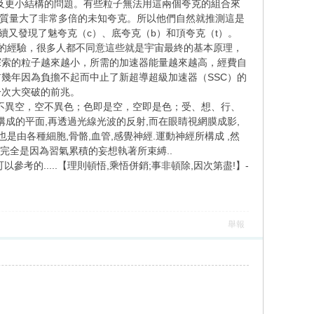
其他粒子及更小結構的問題。有些粒子無法用這兩個夸克的組合來
個質量大了非常多倍的未知夸克。所以他們自然就推測這是
陸續續又發現了魅夸克（c）、底夸克（b）和頂夸克（t）。
的經驗，很多人都不同意這些就是宇宙最終的基本原理，
探索的粒子越來越小，所需的加速器能量越來越高，經費自
幾年因為負擔不起而中止了新超導超級加速器（SSC）的
一次大突破的前兆。
"色不異空，空不異色；色即是空，空即是色；受、想、行、
構成的平面,再透過光線光波的反射,而在眼睛視網膜成影,
由各種細胞,骨骼,血管,感覺神經.運動神經所構成 ,然
完全是因為習氣累積的妄想執著所束縛..
的.....【理則頓悟,乘悟併銷;事非頓除,因次第盡!】-
舉報