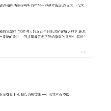
),雖然物理的基礎有對時空的一些基本假設,然而其小心求
和自我繁殖,(其時將人類近百年對地球的破壞之歷史,縮為
比較攏統的說法....但是我肯定您所說的微觀的世界中,其所引
舉報
脈而引起中風.所以西醫怎麼一中風都不會痊癒!