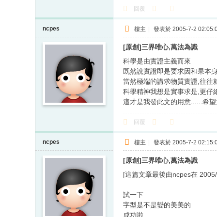
回覆
ncpes
樓主
|
發表於 2005-7-2 02:05:
[原創]三界唯心,萬法為識
科學是由實證主義而來
既然說實證即是要求因和果本身
當然極端的講求物質實證,往往
科學精神我想是實事求是,更仔細的
這才是我發此文的用意.....
回覆
ncpes
樓主
|
發表於 2005-7-2 02:15:
[原創]三界唯心,萬法為識
[這篇文章最後由ncpes在 2005/07
試一下
字型是不是變的美美的
成功啦