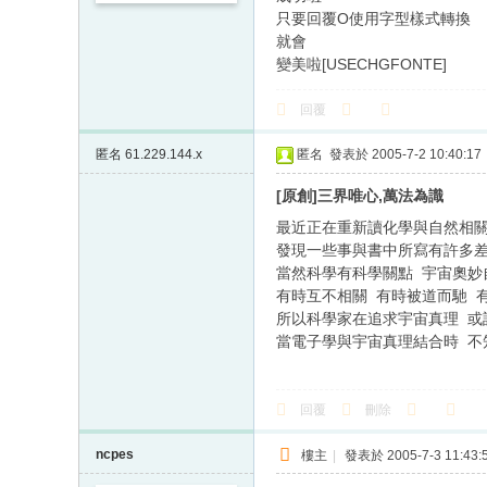
只要回覆O使用字型樣式轉換
就會
變美啦[USECHGFONTE]
回覆
匿名
61.229.144.x
匿名
發表於 2005-7-2 10:40:17
[原創]三界唯心,萬法為識
最近正在重新讀化學與自然相
發現一些事與書中所寫有許多
當然科學有科學關點 宇宙奧
有時互不相關 有時被道而馳 
所以科學家在追求宇宙真理 或
當電子學與宇宙真理結合時 不知道會如何.
回覆
刪除
ncpes
樓主
|
發表於 2005-7-3 11:43: