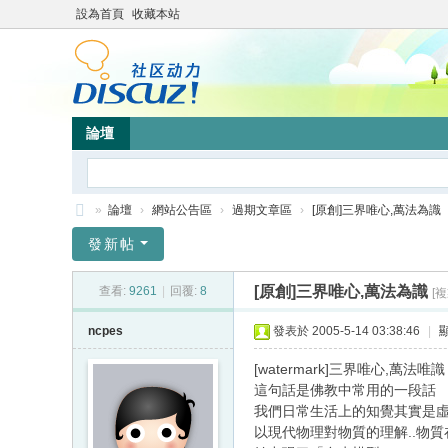
設為首頁
收藏本站
論壇
»
論壇
›
網站公告區
›
過期文章區
›
[原創]三界唯心,萬法為識
靜
發新帖
竹
[原創]三界唯心,萬法為識
查看:
9261
|
回覆:
8
[
林
心
ncpes
發表於 2005-5-14 03:38:46
|
靈
[watermark]三界唯心,萬法唯識
網
這句話是佛教中常用的一段話
我們日常生活上的知覺其實是虛妄接觸虛妄....
站
以現代物理對物質的理解..物質