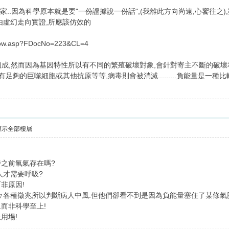
家..因為科學原本就是要"一份證據說一份話",(我離此方向尚遠,心饗往之
由虛幻走向實證,所應該仿效的
dshow.asp?FDocNo=223&CL=4
組成,然而因為基因特性所以有不同的繁殖破壞對象,會針對寄主不斷的破壞
足夠的巨噬細胞或其他抗原等等,病毒則會被消滅.........負能量是一種
顯示全部樓層
之前氧氣存在嗎?
人才需要呼吸?
非原因!
ㄉ各種徵兆所以判斷病人中風.但他們卻看不到是因為負能量塞住了某條氣
而非科學至上!
用場!