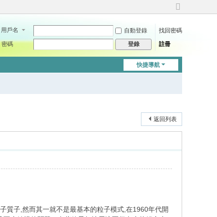
切
換
用戶名
自動登錄
找回密碼
到
寬
密碼
註冊
登錄
版
快捷導航
返回列表
子質子,然而其一就不是最基本的粒子模式,在1960年代開