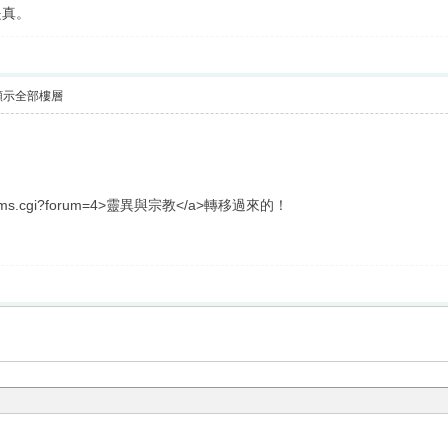
是真。
顯示全部樓層
ms.cgi?forum=4>靈異與宗教</a>轉移過來的！