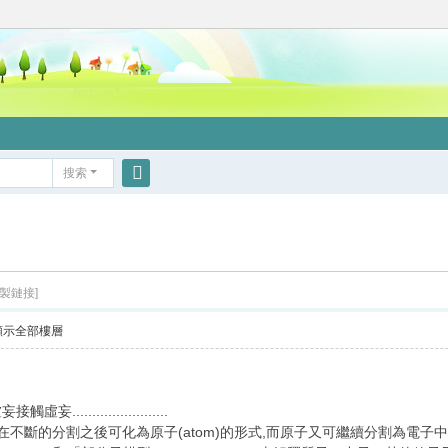
搜索
搜
索
複製鏈接]
顯示全部樓層
....................
在不斷的分割之後可化為原子(atom)的形式,而原子又可繼續分割為電子中