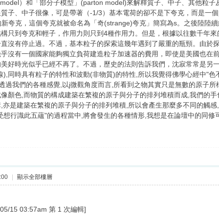
 model）和「部分子模型」(parton model)來解釋質子、中子、
質子、中子很像，可是帶著（-1/3）基本電荷的卻不是下夸克，而是一
荷的新夸克，這個夸克就被命名為「奇(strange)夸克」簡寫為s。之後陸
結構只到夸克和輕子，作用力則只到4種作用力。但是，根據以往數千年來
一直沒有停止過。不過，基本粒子的探索這幾年遇到了嚴重的瓶頸。由於
乎沒有一個國家能夠獨立負荷建造粒子加速器的費用，即使是美國也在前
的美好時光似乎已經不再了。不過，歷史的法則告訴我們，沈寂常常是另
線),同時具有粒子的特性和波動(非物質)的特性,所以我覺得佛學心經中
為透過我們的各種感覺,以j微觀角度而言,所看到之物其實只是無數的原子所
像顏色,而物質的構成建築在繁複的原子與分子的排列堆積而成,我們的手也是
,亦是建築在繁複的原子與分子的排列堆積,所以會產生那麼多不同的觸感,
想行識此五蘊"的過程當中,將會發生的各種情形,我想是在論壇中的同修可以參考
:00
|
顯示全部樓層
/15 03:57am 第 1 次編輯]