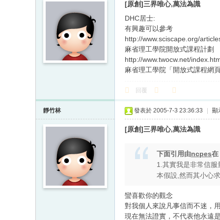
[原創]三界唯心,萬法為識
DHC居士:
有興趣可以參考
http://www.sciscape.org/article
麻省理工學院開放式課程計劃
http://www.twocw.net/index.ht
麻省理工學院「開放式課程網
回覆
靜竹林
發表於 2005-7-3 23:36:33
|
顯
[原創]三界唯心,萬法為識
下面引用由
ncpes
1.其實我是非常信服
本假設,然而其小心
蠻喜歡你的觀念
對我個人來說凡事信而不迷，
現在無法證實，不代表他永遠