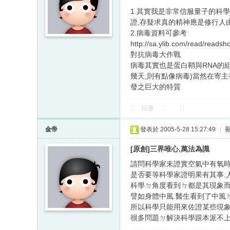
1.其實我是非常信服量子的科學
證,存疑求真的精神應是修行人
2.病毒資料可參考
http://sa.ylib.com/read/rea
對抗病毒大作戰
病毒其實也是蛋白鞘與RNA的
幾天,則有點像病毒)當然在寄主有
發之巨大的特質
回覆
金帝
發表於 2005-5-28 15:27:49
|
[原創]三界唯心,萬法為識
請問科學家未證實空氣中有氧時
是否要等科學家證明果有其事.
科學ㄉ角度看到ㄉ都是其現象而
譬如身體中風.醫生看到了中風
所以科學只能用來佐證某些現象
很多問題ㄉ解決科學跟本派不上