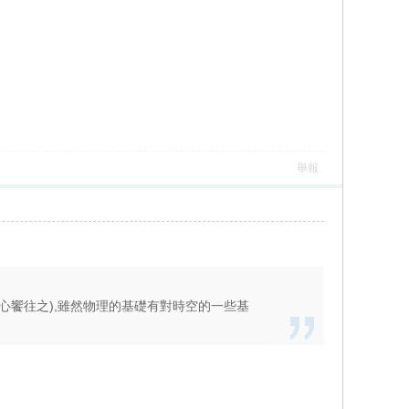
舉報
,心饗往之),雖然物理的基礎有對時空的一些基