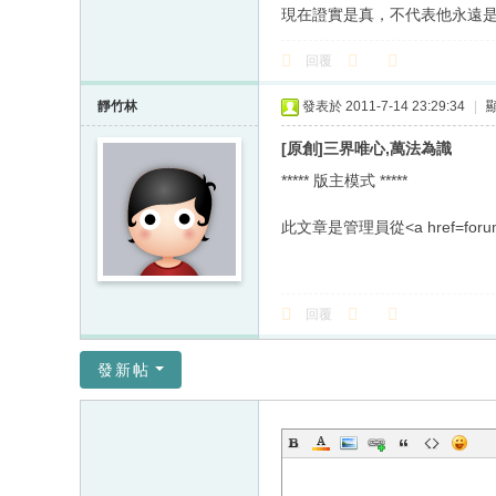
現在證實是真，不代表他永遠
回覆
靜竹林
發表於 2011-7-14 23:29:34
|
[原創]三界唯心,萬法為識
***** 版主模式 *****
此文章是管理員從<a href=foru
回覆
發新帖