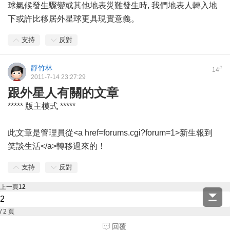
球氣候發生驟變或其他地表災難發生時, 我們地表人轉入地
下或許比移居外星球更具現實意義。
支持
反對
靜竹林
#
14
2011-7-14 23:27:29
跟外星人有關的文章
***** 版主模式 *****
此文章是管理員從<a href=forums.cgi?forum=1>新生報到
笑談生活</a>轉移過來的！
支持
反對
上一頁
1
2
/ 2 頁
回覆