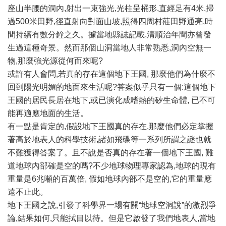
座山半腰的洞內,射出一束強光,光柱呈桶形,直經足有4米,掃
過500米田野,徑直射向對面山坡,照得四周村莊田野通亮,時
間持續有數分鐘之久。據當地縣誌記載,清順治年間亦曾發
生過這種奇景。然而那個山洞當地人非常熟悉,洞內空無一
物,那麼強光源從何而來呢?
或許有人會問,若真的存在這個地下王國, 那麼他們為什麼不
回到陽光明媚的地面來生活呢?答案似乎只有一個:這個地下
王國的居民長居在地下,或已演化成嗜熱的矽生命體, 已不可
能再適應地面的生活。
有一點是肯定的,假設地下王國真的存在,那麼他們必定掌握
著高於地表人的科學技術,諸如飛碟等一系列所謂之謎也就
不難獲得答案了。且不說是否真的存在著一個地下王國, 難
道地球內部確是空的嗎?不少地球物理專家認為,地球的現有
重量是6兆噸的百萬倍, 假如地球內部不是空的,它的重量應
遠不止此。
地下王國之說,引發了科學界一場有關“地球空洞說”的激烈爭
論,結果如何,只能拭目以待。但是它啟發了我們地表人,當地