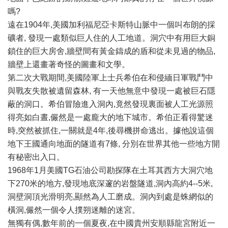
嗎?
遠在1904年,美國加利福尼亞卡斯特山脈中一個叫布朗的採
礦者, 發現一處類似巨人住的人工地道。洞穴中有用巨大銅
鎖住的巨大房舍,牆壁間有黃金鑄成的盾和從未見過的物品,
牆壁上還畫著奇怪的圖畫和文學。
第二次大戰期間,美國陸軍上士兵希伯在和侵緬日軍戰鬥中
與戰友失散被遺留森林, 有一天他無意中發現一處被巨石隱
蔽的洞口。希伯冒險進入洞內,竟然發現裏面被人工光源照
得亮如白晝,儼然是一處龐大的地下城市。希伯正看得驚迷
時,突然被抓住,一關就是4年,後尋機拼命逃出。據他說這個
地下王國通向地面的隧道有7條, 分別在世界其他一些地方開
有秘密出入口。
1968年1月美國TG石油公司勘探隊在土耳其西方大洞穴地
下270米的地方,發現地底深邃的岩盤隧道,洞內高約4--5米,
洞壁洞頂光滑明亮,顯然為人工磨成。洞內到處是蛛網似的
橫洞,儼然一個令人撲朔迷離的迷宮。
無獨有偶,數年前的一個夏夜,在中國貴州安順縣龍宮附近一