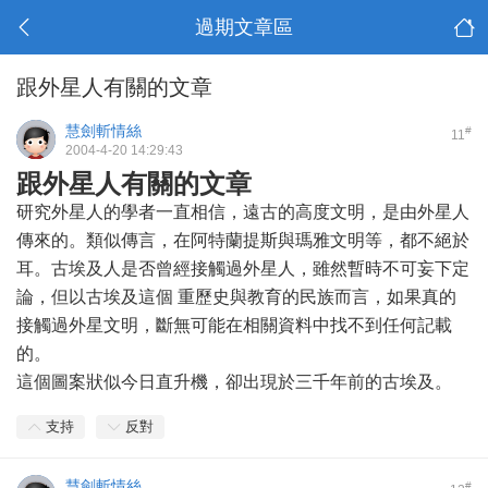
過期文章區
跟外星人有關的文章
慧劍斬情絲
#
11
2004-4-20 14:29:43
跟外星人有關的文章
研究外星人的學者一直相信，遠古的高度文明，是由外星人
傳來的。類似傳言，在阿特蘭提斯與瑪雅文明等，都不絕於
耳。古埃及人是否曾經接觸過外星人，雖然暫時不可妄下定
論，但以古埃及這個 重歷史與教育的民族而言，如果真的
接觸過外星文明，斷無可能在相關資料中找不到任何記載
的。
這個圖案狀似今日直升機，卻出現於三千年前的古埃及。
支持
反對
慧劍斬情絲
#