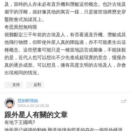
及，當時的人亦未必有直升機和潛艇這些概念。也許古埃及
廟宇的浮雕，就好像其他的寓言一樣，只是後世強將歷史穿
鑿附會式加諸其上。
奇思異想無時限
很難斷定三千年前的古埃及人，有否看過直升機、潛艇或其
他飛行物體，但即使外星人真的降臨過，亦不可能產生出這
種概念。這些壁畫可能只是一種當地語言或圖像，不能抹殺
的是，近代人也可以想出不少先進或超現實的意念，慢慢亦
真的逐步成形。可以想見，擁有高度文明的古埃及人，亦會
出現相同的情況。
支持
反對
慧劍斬情絲
#
13
2004-4-20 14:35:26
跟外星人有關的文章
有地下王國嗎?
地面早已絕跡的動物,難道地球內部真的存在一個世外桃源