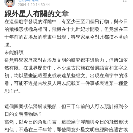
12
2004-4-20 14:30:44
跟外星人有關的文章
在這個廟宇發現的浮雕中，有至少三至四個飛行物，與今日
的飛機形狀極為相同，飛機在十九世紀才開發，但竟然在三
千年前的古埃及的壁畫中出現，科學家至今對此都摸不著頭
腦。
未能解讀
雖然科學家歷來對古埃及文明的研究都不遺餘力，但所知依
然有限。在世界歷史中，不少遠古民族在發展語言和文字之
初，均以壁畫記載歷史或表達某些經文。出現在廟宇中的浮
雕，可能不過是古埃及人用以記載某一件事或表達某一種意
思而已。
這個圖案狀似潛艇或飛船，但三千年前的人可以預計得到今
日的文明產物嗎？
當然，以今日的角度而言，這些廟宇浮雕與今日的飛機形狀
相似，不過在三千年前，即使同意外星文明曾經降臨過古埃