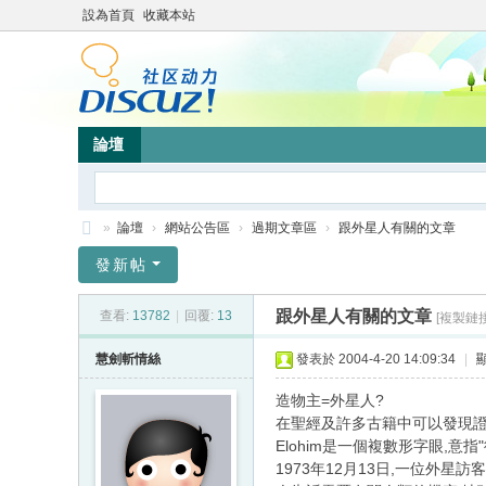
設為首頁
收藏本站
論壇
»
論壇
›
網站公告區
›
過期文章區
›
跟外星人有關的文章
靜
發新帖
竹
跟外星人有關的文章
查看:
13782
|
回覆:
13
[複製鏈接
林
心
慧劍斬情絲
發表於 2004-4-20 14:09:34
|
靈
造物主=外星人?
網
在聖經及許多古籍中可以發現證據,
Elohim是一個複數形字眼,意指"
站
1973年12月13日,一位外星