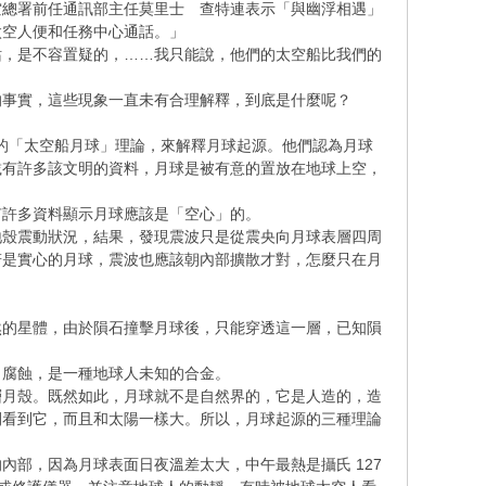
空總署前任通訊部主任莫里士 查特連表示「與幽浮相遇」
太空人便和任務中心通話。」
站，是不容置疑的，……我只能說，他們的太空船比我們的
的事實，這些現象一直未有合理解釋，到底是什麼呢？
出一個令人震驚的「太空船月球」理論，來解釋月球起源。他們認為月球
載有許多該文明的資料，月球是被有意的置放在地球上空，
有許多資料顯示月球應該是「空心」的。
地殼震動狀況，結果，發現震波只是從震央向月球表層四周
若是實心的月球，震波也應該朝內部擴散才對，怎麼只在月
然的星體，由於隕石撞擊月球後，只能穿透這一層，已知隕
、腐蝕，是一種地球人未知的合金。
層月殼。既然如此，月球就不是自然界的，它是人造的，造
間看到它，而且和太陽一樣大。所以，月球起源的三種理論
部，因為月球表面日夜溫差太大，中午最熱是攝氏 127