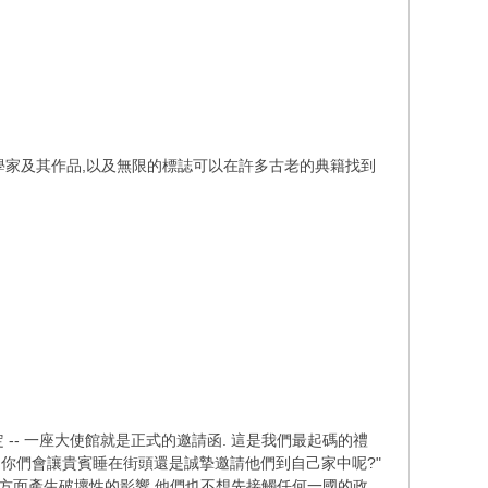
這些科學家及其作品,以及無限的標誌可以在許多古老的典籍找到
-- 一座大使館就是正式的邀請函. 這是我們最起碼的禮
, 你們會讓貴賓睡在街頭還是誠摯邀請他們到自己家中呢?"
各方面產生破壞性的影響,他們也不想先接觸任何一國的政