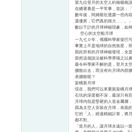
第九位登月的太空人約翰楊格
在總署裏是一平常事，並說：
數年後，阿姆斯壯透露一些內
還優異，它們真的很大……。
數以千計的月球神秘現象，如
空心的太空船月球
一九七０年，俄國科學家柴巴可夫(A
事實上不是地球的自然衛星，
因此所有的月球神秘發現，全
當然這個說法被科學界嗤之以
最令科學家不解的是，登月太
擴散出去，而沒有向月球內部
表擴散呢？
架構新月球
現在，我們可以來重新架構月
石坑的深度都不深，最深只有
月球內殼是堅硬的人造金屬層
因為太空人安裝在月球，表面
它的「人」經過精細計算，將
都不對。
「造月的人」讓月球永遠以一面