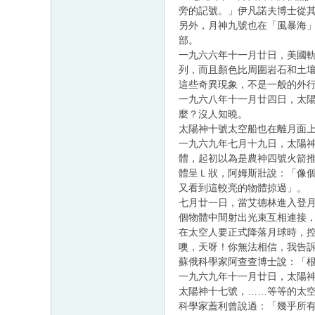
旁的記號。」伊凡諾夫博士從其
另外，月神九號也在「風暴海
部。
一九六六年十一月廿日，美國軌
列，而且顏色比周圍岩石和土
這些奇異現象，不是一般的外行
一九六八年十一月廿四日，太陽
麼？沒人知曉。
太陽神十號太空船也在離月面
一九六九年七月十九日，太陽
體，起初以為是農神四號火箭
體呈Ｌ狀，阿姆斯壯說：「像
又看到這較亮的物體掠過」。
七月廿一日，當艾德林進入登
個物體中間射出光束互相連接
在太空人要正式降落月球時，
噢，天呀！你無法相信，我告
蘇俄科學家阿查查博士說：「
一九六九年十一月廿日，太陽
太陽神十七號，……等等的太
科學家蓋利曾說過：「幾乎所