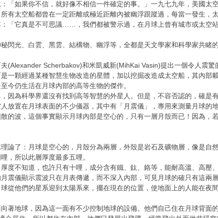
說：「如果你不信，就好像不相信一件確定的事。」一九七九年，美國太
「所有太空船都曾在一定距離或極近距離內被幽浮跟蹤過，每當一發生，
容：「它真是不可思議……，我們都被警示過，在月球上曾有城市或太空
」
神秘閃光、白雲、黑雲、結構物、幽浮等，全都是天文學家和科學家共睹
lexander Scherbakov)和米凱威新(MihKai Vasin)提
而是一顆經過某種智慧生物改造的星體，加以挖掘改造成太空船，其內部
是至今仍生活在月球內部的高等生物的傑作。
鼻，因為科學界還沒有找到高等智慧的外星人。但是，不容否認的，確是
空人放置在月球表面的不少儀器，其中有「月震儀」，專用來測量月球的
擴散的波，這個事實顯示月球內部是空心的，只有一層月殼而已！因為，
球理論了：月球是空心的，月殼分為兩層，外殼是岩石及礦物層，像是自
四哩，所以此層厚度最多五哩。
，厚度不知道，也許只有十哩，成分含有鐵、鈦、鉻等，能耐高溫、高壓
的月震儀顯示震波只在月表傳遞，而不深入內部，可見月球的確只有這兩
月球從他們的星系迎到太陽系來，擺在現在的位置，使地面上的人能在夜
向著地球，因為這一面有不少控制地球的設備。他們自己住在月球背面的內