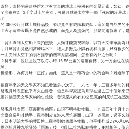
不奇怪，奇怪的是這些熔岩含有大量的地球上極稀有的金屬元素，如鈦、鉻
至少得在2、3千度以上的高溫，可是月球是太空中一顆「死寂的冷星球
呢？
的 380公斤月球土壤樣品後，發現竟含有純鐵和純鈦，這又是自然界的
麼？表示這些金屬不是自然形成的，而是人為提煉的。那麼問題就來了，
它 背面直到太空船上去拍照後，人類才能窺視容顏。以前天文學家認為
同，月球背面竟然相當崎嶇不平，絕大多數是小隕石坑和山脈，只有很少
那一面受到太空中的隕石撞擊的機率應該相同，怎會有內外之分呢？
？科學家 說法是說它以每小時 16.56公里的速度自轉，另一方面也
地球。
這種情形，為何月球「正好」如此，這又是一種巧合中的巧合嗎？難道除
，數百年來的天文學家不知已看過多少次了。一六七一年，三百多年前的
爾發現月球表面似乎有火山爆發，但是科學家認為月球在過去三十億年來
圖的德國天文學家約翰史穀脫，發現原來約有10公里寬的利尼坑正在逐
家發現月球表面「亞裏斯多德區」出現不明移動物體。一九四五年十月十
天文臺台長和其助手，觀察到皮克洛米尼坑裏面，出現一道黑線，過不久
，日本明治大學的豐田博土觀察到數個黑色物體，似乎排列成DYAX和JW
人探測船月神九號登陸「雨海」後，拍到二排塔狀結構物，矩離相等，依