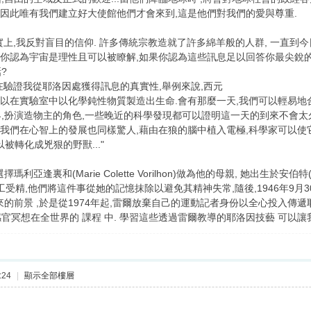
立,因此唯有我們建立好大使館他們才會來到,這是他們對我們的愛與尊重.
事實上,我反對盲目的信仰. 許多傳統宗教造就了許多綿羊般的人群, 一直
如果你認為宇宙是理性且可以被瞭解,如果你認為這些訊息足以回答你最尖銳的
?
都在驗證我從耶洛因處獲得訊息的真實性,舉例來說,西元
次可以在實驗室中以化學鈍性物質製造出生命.會有那麼一天,我們可以輕易
界,扮演造物主的角色,一些晚近的科學發現都可以證明這一天的到來不會太
 我們在心智上的發展也同樣驚人,藉由在狼的腦中植入電極,科學家可以使它
以被轉化成兇狠的野獸..."
瑪利亞逢裏和(Marie Colette Vorilhon)做為他的母親, 她出生於安伯特(
人工受精,他們將這件事從她的記憶抹除以避免其精神失常,隨後,1946年9月30日
的前景 ,於是從1974年起,雷爾放棄自己的運動記者身份以全心投入傳遞
官冥想在全世界的 課程 中. 學習這些透過雷爾教導的耶洛因技藝 可以讓
:24
|
顯示全部樓層