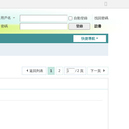
切
換
用戶名
自動登錄
找回密碼
到
寬
密碼
註冊
登錄
版
快捷導航
返回列表
1
2
/ 2 頁
下一頁