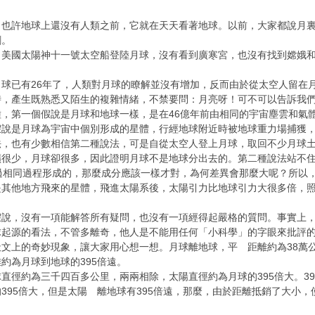
也許地球上還沒有人類之前，它就在天天看著地球。以前，大家都說月裏
剛。
，美國太陽神十一號太空船登陸月球，沒有看到廣寒宮，也沒有找到嫦娥
球已有26年了，人類對月球的瞭解並沒有增加，反而由於從太空人留在
，產生既熟悉又陌生的複雜情緒，不禁要問：月亮呀！可不可以告訴我們
，第一個假說是月球和地球一樣，是在46億年前由相同的宇宙塵雲和氣
假說是月球為宇宙中個別形成的星體，行經地球附近時被地球重力場捕獲
法，也有少數相信第二種說法，可是自從太空人登上月球，取回不少月球
礦很少，月球卻很多，因此證明月球不是地球分出去的。第二種說法站不
過相同過程形成的，那麼成分應該一樣才對，為何差異會那麼大呢？所以
是其他地方飛來的星體，飛進太陽系後，太陽引力比地球引力大很多倍，
假說，沒有一項能解答所有疑問，也沒有一項經得起嚴格的質問。事實上
起源的看法，不管多離奇，他人是不能用任何「小科學」的字眼來批評的。 日
文上的奇妙現象，讓大家用心想一想。月球離地球，平 距離約為38萬
約為月球到地球的395倍遠。
月球直徑約為三千四百多公里，兩兩相除，太陽直徑約為月球的395倍大。3
395倍大，但是太陽 離地球有395倍遠，那麼，由於距離抵銷了大小