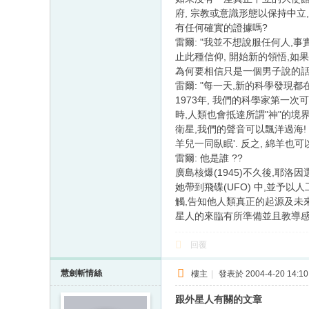
府, 宗教或意識形態以保持中
有任何確實的證據嗎?
雷爾: "我並不想說服任何人,
止此種信仰, 開始新的領悟,
為何要相信只是一個男子說的話
雷爾: "每一天,新的科學發現
1973年, 我們的科學家第一
時,人類也會抵達所謂"神"的境
衛星,我們的聲音可以飄洋過海!
羊兒一同臥眠'. 反之, 綿羊也可
雷爾: 他是誰 ??
廣島核爆(1945)不久後,耶洛因選擇
她帶到飛碟(UFO) 中,並予以
觸,告知他人類真正的起源及未來
星人的來臨有所準備並且教導感
回覆
慧劍斬情絲
樓主
|
發表於 2004-4-20 14:10
跟外星人有關的文章