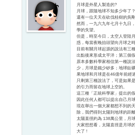
月球是外星人製造的?
月球，跟隨地球不知多少年了？
還有一位天天在砍伐桂樹的吳
然而，一九六九年七月十九日
學的失望。
但是，時至今日，太空人登陸月
惑，每當夜晚抬頭望向月球之時
目前有關月球起源的說法有三種
出點後來形成太平洋；第三個
原本多數科學家相信第一種說
少，月球是鐵少矽多；地球鈦
果地球和月球是在46億年前經
只剩第三種說法了，可是如果
的引力而留在地球上空的。
這三種「正統科學家」提出的
因此任何人都可以提出自己月球
現在舉出一個大家都想不到的天
除，我們得到太陽到地球的距離
太陽直徑約為 138萬公里，
大家想想看，太陽直徑是月球的
大了 !