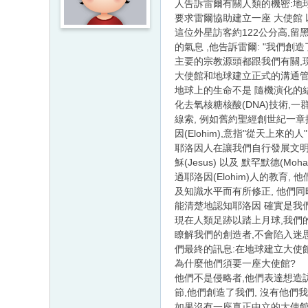
人告訴雷爾有關人類的機密:地
要求雷爾協助建立一座 大使館 
這位外星訪客約122公分高,留
的氣息 ,他告訴雷爾: "我們創
主要的宗教源頭都跟我們有關,
大使館和地球建立正式的溝通管道
地球上的生命不是 隨機演化的
化去氧核糖核酸(DNA)技術,
線索, 例如舊約聖經創世紀一章
因(Elohim),意指"從天上來的
耶洛因人在讓我們自行發展文明的同時
穌(Jesus) 以及 默罕默德(
過耶洛因(Elohim)人的教
及知識水平而有所修正, 他們
能清楚地認知耶洛因 確實是我
現在人類足跡以踏上月球,我們
瞭解我們的創造者,不會陷入迷
們最終的訊息:在地球建立大使館
為什麼他們須要一座大使館?
他們不是侵略者,他們表達想造訪
節,他們創造了我們, 沒有他們
如果沒有一座真正中立的大使館