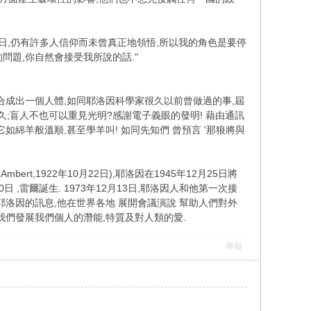
到今日,仍有許多人信仰而未曾真正地領悟,所以我的角色是要停
問題,你自然會接受我所說的話."
地合成出一個人體,如同耶洛因科學家很久以前曾做過的事,屆
久;盲人不也可以重見光明?感謝電子義眼的發明! 藉由通訊
如綿羊般溫順,甚至學羊叫! 如同先知們 曾預言 '那狼將與
Ambert,1922年10月22日),耶洛因在1945年12月25日將
 ,雷爾誕生. 1973年12月13日,耶洛因人和他第一次接
耶洛因的訊息,他在世界各地 展開會議演說 幫助人們對外
我們發展我們個人的潛能,特質及對人類的愛.
舉報