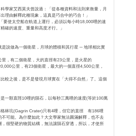
名科學家艾西莫夫曾說過：「從各種資料和法則來衡量，月
不出理由解釋此種現象，這真是巧合中的巧合！」
說：「要使太空船在軌道上運行，必須以每小時18,000哩的速
有精確的速度、重量和高度才行。」
是說做為一個衛星，月球的體積和其行星 ─ 地球相比實
87公里，有二個衛星，大的直徑有23公里，是火星的
20,000公里，有23個衛星，最大的一個直徑4,500公里，
樣比較之後，是不是發現月球實在「大得不自然」了。這個
一顆直陘10哩的隕石，以每秒三萬哩的速度(等於100萬
grin Crater)只有4哩，但它的直徑 有186哩
上的不可能。為什麼如此？大文學家無法圓滿解釋，也不去
層，很堅硬的物質結構，無法讓隕石穿透，所以，才使所