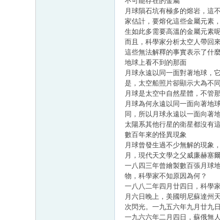
不可能存在的金屬
月球隕石坑有極多的熔岩，這
家估計，要熔化這些金屬元素，
生如此多需要高溫的金屬元素
而且，科學家分析太空人帶回來
這些無法解釋的事實表示了什
地球上看不到的那面
月球永遠以同一面對著地球，
是，太空船照片卻顯示大為不
月球是太空中自然星體，不管
月球為何永遠以同一面向著地球
同，所以月球永遠以一面向著
太陽系其他行星的衛星都沒有
數百年來的怪異現象
月球曾發生過不少無解的現象
月，現代天文學之父威廉赫塞
一八四三年曾繪製數百張月球地
物，科學家不知原因為何？
一八八二年四月廿四日，科學
月六日晚上，美國明尼蘇達州
次閃光。一九五六年九月廿九日
一九六六年二月四日，蘇俄無