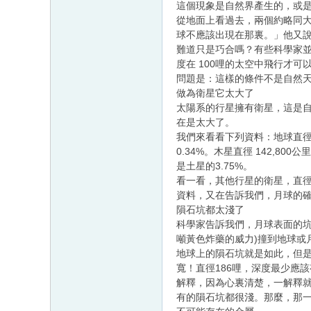
這個現象是自然界產生的，或
從地面上看過去，兩個約略同
球不應該出現在那裏。」他又
難道只是巧合嗎？有些科學家並不這
度在 100哩的太空中飛行才
問題是：這樣的條件不是自然
做為衛星它太大了
太陽系的行星擁有衛星，這是自
在是太大了。
我們來看看下列資料：地球直徑1
0.34%。木星直徑 142,80
是土星的3.75%。
看一看，其他行星的衛星，直
資料，又在告訴我們，月球的
隕石坑都太淺了
科學家告訴我們，月球表面的坑
噸黃色炸藥的威力)撞到地球或
地球上的隕石坑就是如此，但是月
寬！直徑186哩，深度最少應
解釋，因為心裏清楚，一解釋
有的隕石坑都很淺。那麼，那