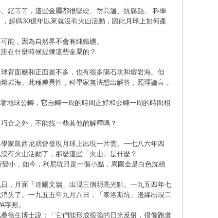
、釔等等，這些金屬都很堅硬、耐高溫、抗腐蝕。 科學
」，起碼30億年以來就沒有火山活動，因此月球上如何產
不可能，因為自然界不會有純鐵礦。
是誰在什麼時候提煉這些金屬的？
月球背面應和正面差不多，也有很多隕石坑和熔岩海。但
的熔岩海。此種差異性，科學家無法想出解答，照理論言，
在繞著地球公轉，它自轉一周的時間正好和公轉一周的時間相
了巧合之外，不能找一些其他的解釋嗎？
科學家凱西尼就曾發現月球上出現一片雲。一七八六年四
已沒有火山活動了，那麼這些「火山」是什麼？
漸變小，如今，利尼坑只是一個小點，周圍全是白色沈積
九日，月面「達爾文牆」出現三個明亮光點。一九五四年七
就消失了。一九五五年九月八日，「泰洛斯坑」邊緣出現二
A字形。
凡桑德生博士說：「它們能形成很強的日光反射，很像跑道