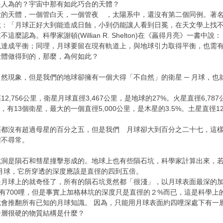
是人為的？宇宙中那有如此巧合的天體？
大的天體，一個管白天，一個管夜 ，太陽系中，還沒有第二個同例。著
說：「月球正好大到能造成日蝕，小到仍能讓人看到日冕，在天文學上找
麼認為。科學家謝頓(Willian R. Shelton)在《羸得月亮》一書中
可以達成平衡；同理，月球要留在現有軌道上，與地球引力取得平衡，也需
天體做得到的，那麼，為何如此？
然現象，但是我們的地球卻擁有一個大得「不自然」的衛星 ─ 月球，也就
2,756公里，衛星月球直徑3,467公里，是地球的27%。火星直徑6,7
0公里，有13個衛星，最大的一個直徑5,000公里，是木星的3.5%。土星直徑1
徑都沒有超過母星的百分之五，但是我們 月球卻大到百分之二十七，這
確不尋常。
洞是隕石和彗星撞擊形成的。地球上也有些隕石坑，科學家計算出來，若是
月球，它所穿透的深度應該是直徑的四到五倍。
球上的就奇怪了，所有的隕石坑竟然都「很淺」，以月球表面最深的加格林坑(Ga
該有700哩，但是事實上加格林坑的深度只是直徑的２%而已，這是科學
就會推翻所有已知的月球知識。 因為，只能用月球表面約四哩深處下有一
一層很硬的物質結構是什麼？