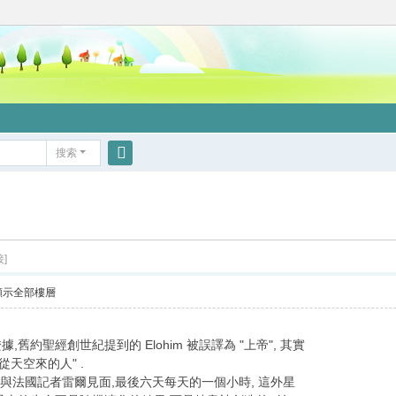
搜索
搜
索
]
顯示全部樓層
舊約聖經創世紀提到的 Elohim 被誤譯為 "上帝", 其實
從天空來的人" .
訪客與法國記者雷爾見面,最後六天每天的一個小時, 這外星