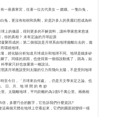
有一座廣寒宮，住著一位古代美女 ─ 嫦娥、一隻白兔，
和白兔，更沒有桂樹和吳剛，於是許多人的美麗幻想成為科
月球上的儀器，得到更多的不解資料，讓科學家愈來愈迷
，你的真相？ 未有定論的月球起源
體凝聚而成的；第二個假說是月球系由地球拋離出去的，拋
，而環繞地球。
土壤，經化驗分析知道月球成分和地球不同。地球是鐵多矽
住腳了。同樣的原因，也使得第一個假說動搖了，因為，如
，科學家只好也放棄第一種說法。
照理講月球應該受到太陽的引力而飛向太陽，不是受到地球
，時至今日，「月球來自何處」，仍是天文學未定之論。也
、月、地 球 間 的 奇 妙
公里。太陽離地球，平均距離約為1億5千萬公里。兩兩相
95倍，多麼巧合的數字，它告訴我們什麼資訊?
，使這兩個天體在地球上空看起來，它們的圓面就變得一樣