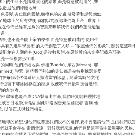
球上的生命不是隨機演化的結果,而是特意被創造的 ;並
以歡迎他們降臨地球.
黑色長髮,杏仁狀的眼睛,橄欖色的皮膚,散發著和諧與幽默
造了地球上的所有聲明,你們以前誤認我們為上帝...世界上
現在你們已經有足夠的智慧來瞭解我們,我們希望能透過
" .
結果,也不是全能上帝的傑作,而是特意被創造的,使用生
一群具有先進科學技術 的人們創造了人類 -- "依照他們的形象" , 關於
提到創造人類的神(God)是複數形態,在原始希伯來文字記載為耶洛
人",是一個複數形字眼.
,他們持續地與 佛祖(Budda), 摩西(Moses), 耶
Mohammed) 聯繫 ,這些我們熟知的先知都是被特別揀選並受
育, 他們在每個時代傳遞給人類適當的訊息，隨著當時的文化
同時也留下耶洛因存在的證據,以便我們日後科技發達時,
們的創造者.
的科學家也能合成DNA製造出生命,我們終於能夠理性地
思或盲目地崇拜情結,因此耶洛因告知法國記者 雷爾 他
, 以便正式與我們相見.
地球的願望,但他們也尊重我們說不的選擇,要不要邀請他們 是由我們決定 
我們就不會存在,雷爾曾說: "對於我們來說,他們算是這宇宙中最重要的民族
,自由的空域及正式的歡迎...當他們降臨地球時 ,將會對地球社會的政經