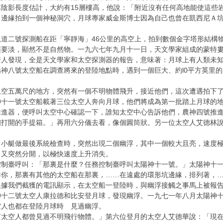
陰影長度估計，大約有15層樓高，他說：「附近沒有任何高地能使這些
」邊緣拍到一個神秘洞穴，月球專家威金斯博士因為自己也曾在凱西尼Ａ
道二號探測船在距「寧靜海」46公里的高空上，拍到數個金字塔形結構物
壤要淡，顯然不是自然物。一九六七年九月十一日，天文學家組成的蒙特
人發現，全是天文學家和太空探測器的報告，意味著：月球上有人類未知
神八號太空船在調查將來的登陸地點時，遇到一個巨大、約l0平方英里
上空五萬尺的地方，突然有一個不明物體飛升，接近他們，這次遭遇拍下
神十一號太空船載著三位太空人奔向月球，他們將成為第一批踏上月球的
推進器，便呼叫太空中心確認一下，誰知太空中心告訴他們，農神四號推
個打開的手提箱。」再用六分儀去看，像個圓筒狀。另一位太空人艾德林
月小艇做最後系統檢查時，突然出現二個幽浮，其中一個較大且亮，速度
，又突然分開，以極快速度上升消失。
控制臺呼叫：「那裏是什麼？任務控制臺呼叫太陽神十一號。」太陽神十
訴你，那裏有其他的太空船在那裏，……在遠處的環形坑邊緣，排列著，
根據我們截獲的電訊顯示，在太空船一登陸時，與幽浮接觸之事馬上被報
神十二號太空人康拉德和比安登月球，發現幽浮。一九七一年八月太陽神
空人也都在登陸月球時 見過幽浮。
有太空人都曾見過不明飛行物體。」第六位登月的太空人艾德華說：「現