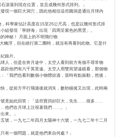
岩石滾落到現在位置，並且成幾何形式排列。」
坑發現一個巨大洞穴，因此他相信這些圓洞是通往月球內
，科學家估計高度在15至25公尺高，也是以幾何形式排
婁小組發現「寧靜海」出現「四周呈紫色的黑雲」。
的神秘！ 月面上的不明飛行物
的大幽浮，但在繞行第二圈時，就沒有再看到此物。它是什
了紀錄片。
地球人，但是在奔月途中，太空人看到前方有個不尋常物
進器距他們有六千英里遠。太空人用雙筒望遠鏡看，那個物
說：「我們也看到數個小物體掠過，當時有點振動，然後，
極快，從前方平行飛過後就消失，數秒鐘後又出現，此時兩
一號竟如此回答：「這些寶貝好巨大，先生……很多……
……他們在月球上注視著我們……。」
告出來。」
十五號，一九七二年四月太陽神十六號，一九七二年十二月
在只有一個問題，就是他們來自何處？」