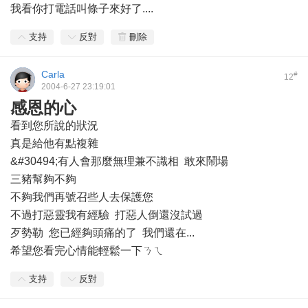
我看你打電話叫條子來好了....
支持
反對
刪除
Carla
#
12
2004-6-27 23:19:01
感恩的心
看到您所說的狀況
真是給他有點複雜
&#30494;有人會那麼無理兼不識相 敢來鬧場
三豬幫夠不夠
不夠我們再號召些人去保護您
不過打惡靈我有經驗 打惡人倒還沒試過
歹勢勒 您已經夠頭痛的了 我們還在...
希望您看完心情能輕鬆一下ㄋㄟ
支持
反對