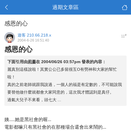
過期文章區
感恩的心
遊客
210.66.218.x
#
11
2004-6-26 16:51:40
感恩的心
下面引用由
莉蓁
在
2004/06/26 03:57pm
發表的內容：
麗真別這樣說啦！其實公公已多留很互O有勞神和大家的幫忙
啦！
真的之前老師就跟我說過，一個人的福是有定數的，不可能說我
要替他做什麼就都會大家同意的，這次我才體認到是真仔。
過氣大兒子不來看，頭七大 ...
姨.....她是黑社會的喔...
電影都嘛只有黑社會的在那種場合還會出來鬧的...