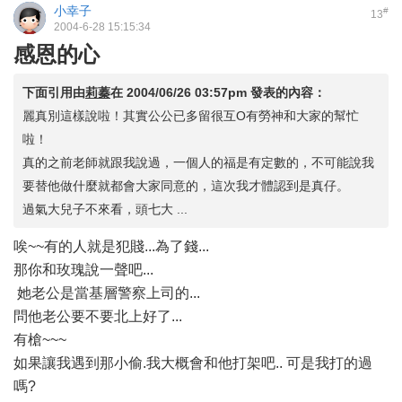
小幸子
#
13
2004-6-28 15:15:34
感恩的心
下面引用由
莉蓁
在
2004/06/26 03:57pm
發表的內容：
麗真別這樣說啦！其實公公已多留很互O有勞神和大家的幫忙
啦！
真的之前老師就跟我說過，一個人的福是有定數的，不可能說我
要替他做什麼就都會大家同意的，這次我才體認到是真仔。
過氣大兒子不來看，頭七大 ...
唉~~有的人就是犯賤...為了錢...
那你和玫瑰說一聲吧...
她老公是當基層警察上司的...
問他老公要不要北上好了...
有槍~~~
如果讓我遇到那小偷.我大概會和他打架吧.. 可是我打的過
嗎?