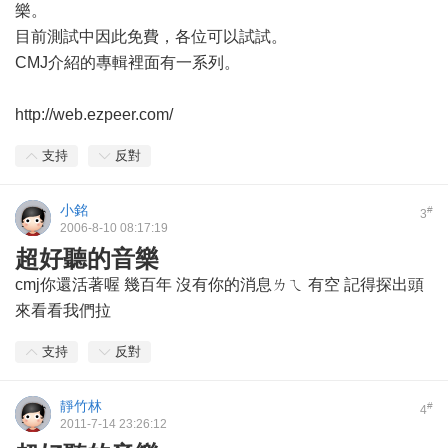
樂。
目前測試中因此免費，各位可以試試。
CMJ介紹的專輯裡面有一系列。
http://web.ezpeer.com/
支持
反對
小銘
#
3
2006-8-10 08:17:19
超好聽的音樂
cmj你還活著喔 幾百年 沒有你的消息ㄌㄟ 有空 記得探出頭
來看看我們拉
支持
反對
靜竹林
#
4
2011-7-14 23:26:12