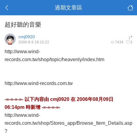
過期文章區
超好聽的音樂
cmj0920
#
1
2006-8-9 18:10:22
7434
3
http://www.wind-
records.com.tw/shop/topic/heavenly/index.htm
http://www.wind-records.com.tw
-=-=-=-=- 以下內容由
cmj0920
在
2006年08月09日
06:14pm
時新增 -=-=-=-=-
http://www.wind-
records.com.tw/shop/Stores_app/Browse_Item_Details.asp
?