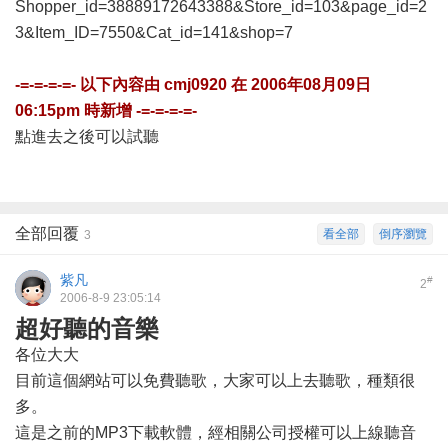
Shopper_id=38889172643388&Store_id=103&page_id=2
3&Item_ID=7550&Cat_id=141&shop=7
-=-=-=-=- 以下內容由
cmj0920
在
2006年08月09日
06:15pm
時新增 -=-=-=-=-
點進去之後可以試聽
全部回覆
看全部
倒序瀏覽
3
紫凡
#
2
2006-8-9 23:05:14
超好聽的音樂
各位大大
目前這個網站可以免費聽歌，大家可以上去聽歌，種類很
多。
這是之前的MP3下載軟體，經相關公司授權可以上線聽音