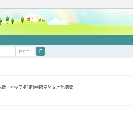
搜索
搜
索
抱歉，本帖要求閲讀權限高於 5 才能瀏覽