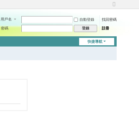
切
換
用戶名
自動登錄
找回密碼
到
寬
密碼
註冊
登錄
版
快捷導航