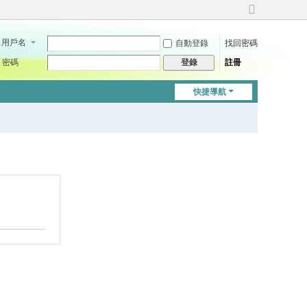
切
換
用戶名
自動登錄
找回密碼
到
寬
密碼
註冊
登錄
版
快捷導航