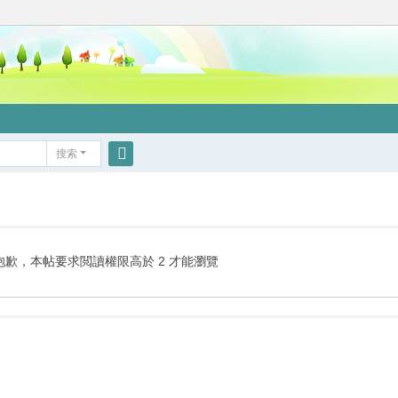
搜索
搜
索
抱歉，本帖要求閲讀權限高於 2 才能瀏覽