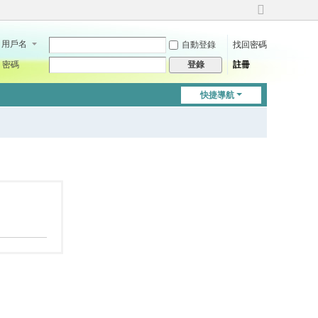
切
換
用戶名
自動登錄
找回密碼
到
寬
密碼
註冊
登錄
版
快捷導航