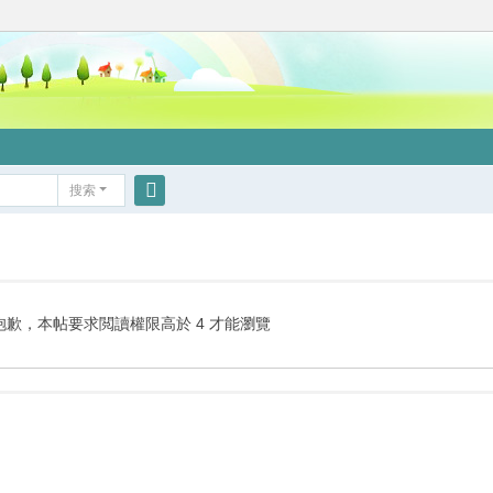
搜索
搜
索
抱歉，本帖要求閲讀權限高於 4 才能瀏覽