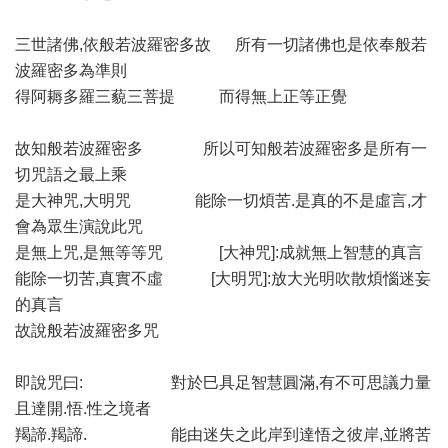
三世諸佛,依般若波羅密多故 所有一切諸佛也是依奉般若
波羅密多為準則
得阿耨多羅三藐三菩提 而得無上正等正覺
故知般若波羅密多 所以可知般若波羅密多是所有一
切咒語之最上乘
是大神咒,大明咒 能除一切煩苦.是真的不是虛言,才
會為眾生演說此咒
是無上咒,是無等等咒 [大神咒]:成就無上智慧的真言
能除一切苦,真實不虛 [大明咒]:放大光明吹散煩惱迷妄
的真言
故說般若波羅密多咒
即說咒曰: 對於巳具足智慧圓滿,有不可思議力量
且達開.悟.性之境者
羯諦.羯諦. 能由迷失之此岸到達悟之彼岸,並將苦