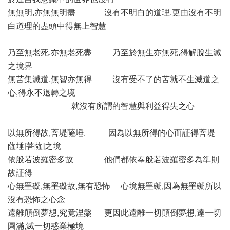
無無明,亦無無明盡 沒有不明白的道理,更由沒有不明
白道理的盡頭中得無上智慧
乃至無老死,亦無老死盡 乃至於無生亦無死,得解脫生滅
之境界
無苦集滅道,無智亦無得 沒有受不了的苦就不生滅道之
心,得永不退轉之境
就沒有所謂的智慧與利益得失之心
以無所得故,菩堤薩埵. 因為以無所得的心而証得菩堤
薩埵[菩薩]之境
依般若波羅密多故 他們都依奉般若波羅密多為準則
故証得
心無罣礙,無罣礙故,無有恐怖 心境無罣礙,因為無罣礙所以
沒有恐怖之心念
遠離顛倒夢想,究竟涅槃 更因此遠離一切顛倒夢想,達一切
圓滿,滅一切惑業極境