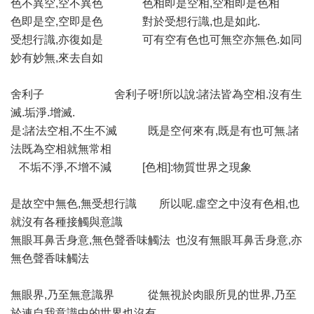
色不異空,空不異色 色相即是空相,空相即是色相
色即是空,空即是色 對於受想行識,也是如此.
受想行識,亦復如是 可有空有色也可無空亦無色.如同
妙有妙無,來去自如
舍利子 舍利子呀!所以說:諸法皆為空相.沒有生
滅.垢淨.增滅.
是:諸法空相,不生不滅 既是空何來有,既是有也可無.諸
法既為空相就無常相
不垢不淨,不增不減 [色相]:物質世界之現象
是故空中無色,無受想行識 所以呢.虛空之中沒有色相,也
就沒有各種接觸與意識
無眼耳鼻舌身意,無色聲香味觸法 也沒有無眼耳鼻舌身意,亦
無色聲香味觸法
無眼界,乃至無意識界 從無視於肉眼所見的世界,乃至
於連自我意識中的世界也沒有