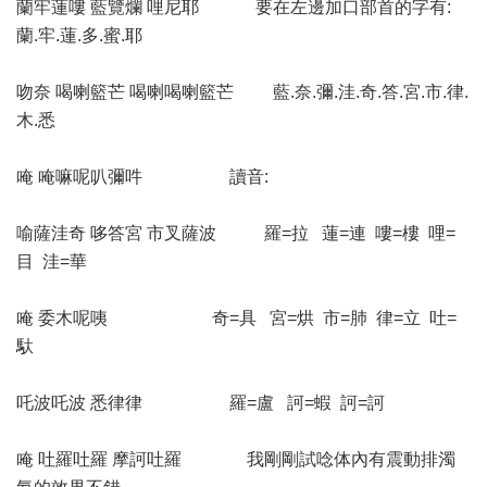
蘭牢蓮嘍 藍覽爛 哩尼耶 要在左邊加口部首的字有:
蘭.牢.蓮.多.蜜.耶
吻奈 喝喇籃芒 喝喇喝喇籃芒 藍.奈.彌.洼.奇.答.宮.市.律.
木.悉
唵 唵嘛呢叭彌吽 讀音:
喻薩洼奇 哆答宮 市叉薩波 羅=拉 蓮=連 嘍=樓 哩=
目 洼=華
唵 委木呢咦 奇=具 宮=烘 市=肺 律=立 吐=
馱
吒波吒波 悉律律 羅=盧 訶=蝦 訶=訶
唵 吐羅吐羅 摩訶吐羅 我剛剛試唸体內有震動排濁