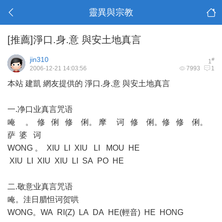
靈異與宗教
[推薦]淨口.身.意 與安土地真言
jin310
#
1
2006-12-21 14:03:56
7993
1
本站 建凱 網友提供的 淨口.身.意 與安土地真言
一.净口业真言咒语
唵 。 修 俐 修 俐。 摩 诃 修 俐。修 修 俐。
萨 婆 诃
WONG 。 XIU LI XIU LI MOU HE
XIU LI XIU XIU LI SA PO HE
二.敬意业真言咒语
唵。洼日腊怛诃贺哄
WONG。WA RI(Z) LA DA HE(輕音) HE HONG