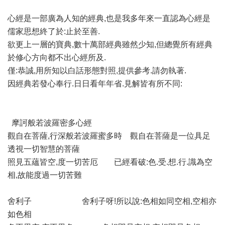
心經是一部廣為人知的經典,也是我多年來一直認為心經是
儒家思想終了於:止於至善.
欲更上一層的寶典,數十萬部經典雖然少知,但總覺所有經典
於修心方向都不出心經所及.
僅:恭誠,用所知以白話形態對照,提供參考.請勿執著.
因經典若發心奉行.日日看年年省.見解皆有所不同:
摩訶般若波羅密多心經
觀自在菩薩,行深般若波羅蜜多時 觀自在菩薩是一位具足
透視一切智慧的菩薩
照見五蘊皆空,度一切苦厄 已經看破:色.受.想.行.識為空
相,故能度過一切苦難
舍利子 舍利子呀!所以說:色相如同空相,空相亦
如色相