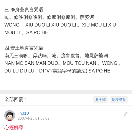
三.净身业真言咒语
唵。修哆俐修哆俐。修摩俐修摩俐。萨婆诃
WONG。 XIU DUO LI XIU DUO LI 。XIU MOU LI XIU
MOU LI 。SA PO HE
四.安土地真言咒语
南无三满哆。毋驮喃。唵。度鲁度鲁。地尾萨婆诃
NAN MO SAN MAN DUO。MOU TOU NAN 。WONG 。
DU LU DU LU。DI “V”(美語字母的讀法) SA PO HE
全部回覆
看全部
倒序瀏覽
1
jin310
#
2
2007-4-25 01:58:09
心經解譯