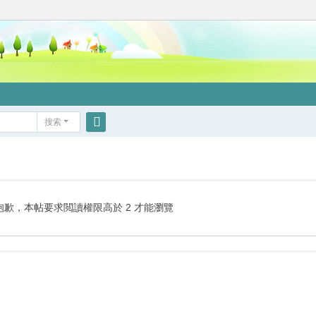
搜索
搜
索
抱歉，本帖要求閲讀權限高於 2 才能瀏覽