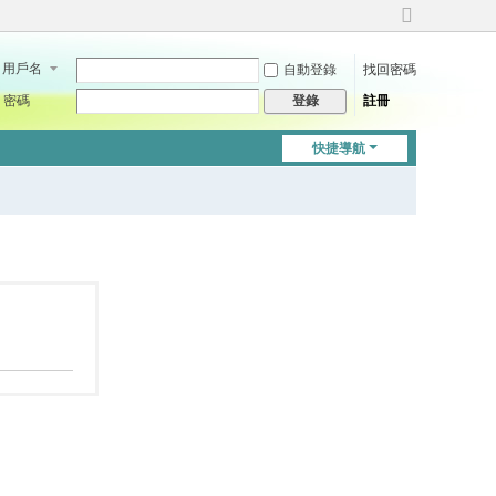
切
換
用戶名
自動登錄
找回密碼
到
寬
密碼
註冊
登錄
版
快捷導航