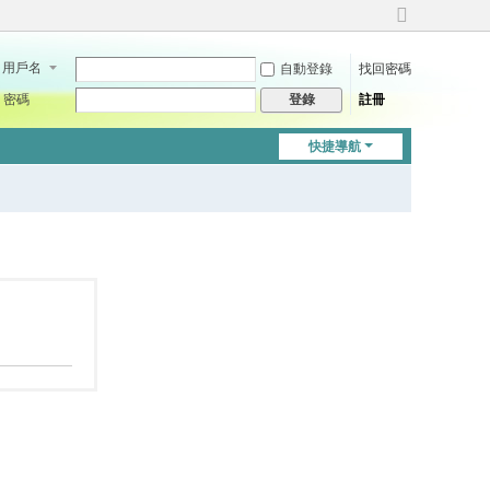
切
換
用戶名
自動登錄
找回密碼
到
寬
密碼
註冊
登錄
版
快捷導航