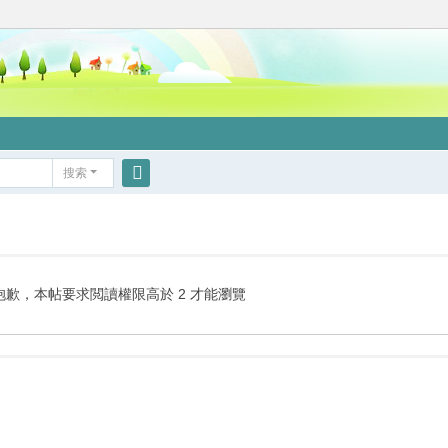
搜索
搜
索
抱歉，本帖要求閲讀權限高於 2 才能瀏覽