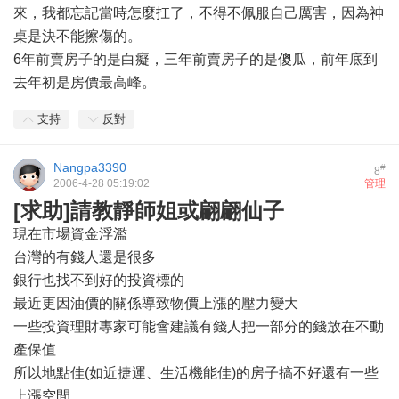
來，我都忘記當時怎麼扛了，不得不佩服自己厲害，因為神
桌是決不能擦傷的。
6年前賣房子的是白癡，三年前賣房子的是傻瓜，前年底到
去年初是房價最高峰。
支持
反對
Nangpa3390
#
8
2006-4-28 05:19:02
管理
[求助]請教靜師姐或翩翩仙子
現在市場資金浮濫
台灣的有錢人還是很多
銀行也找不到好的投資標的
最近更因油價的關係導致物價上漲的壓力變大
一些投資理財專家可能會建議有錢人把一部分的錢放在不動
產保值
所以地點佳(如近捷運、生活機能佳)的房子搞不好還有一些
上漲空間