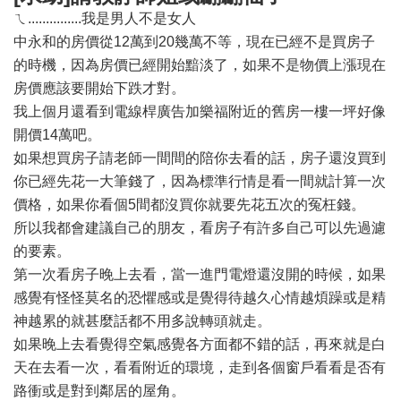
ㄟ...............我是男人不是女人
中永和的房價從12萬到20幾萬不等，現在已經不是買房子
的時機，因為房價已經開始黯淡了，如果不是物價上漲現在
房價應該要開始下跌才對。
我上個月還看到電線桿廣告加樂福附近的舊房一樓一坪好像
開價14萬吧。
如果想買房子請老師一間間的陪你去看的話，房子還沒買到
你已經先花一大筆錢了，因為標準行情是看一間就計算一次
價格，如果你看個5間都沒買你就要先花五次的冤枉錢。
所以我都會建議自己的朋友，看房子有許多自己可以先過濾
的要素。
第一次看房子晚上去看，當一進門電燈還沒開的時候，如果
感覺有怪怪莫名的恐懼感或是覺得待越久心情越煩躁或是精
神越累的就甚麼話都不用多說轉頭就走。
如果晚上去看覺得空氣感覺各方面都不錯的話，再來就是白
天在去看一次，看看附近的環境，走到各個窗戶看看是否有
路衝或是對到鄰居的屋角。