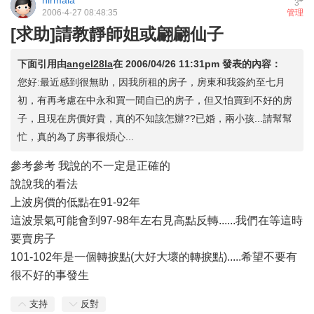
nirmala
3
2006-4-27 08:48:35
管理
[求助]請教靜師姐或翩翩仙子
下面引用由
angel28la
在
2006/04/26 11:31pm
發表的內容：
您好:最近感到很無助，因我所租的房子，房東和我簽約至七月
初，有再考慮在中永和買一間自已的房子，但又怕買到不好的房
子，且現在房價好貴，真的不知該怎辦??已婚，兩小孩...請幫幫
忙，真的為了房事很煩心...
參考參考 我說的不一定是正確的
說說我的看法
上波房價的低點在91-92年
這波景氣可能會到97-98年左右見高點反轉......我們在等這時
要賣房子
101-102年是一個轉捩點(大好大壞的轉捩點).....希望不要有
很不好的事發生
支持
反對