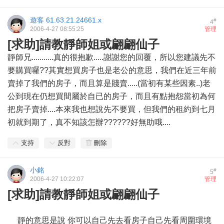
遊客
61.63.21.24661.x
#
4
2006-4-27 08:55:25
管理
[求助]請教靜師姐或翩翩仙子
靜師兄...........真的很抱歉.....謝謝您的回覆，所以您建議先不
要購買囉??其實想買房子也是老公的意思，我們在近三年前
賣掉了我們的房子，而且算是賤賣.....(當初有某些因素..)老
公到現在仍想買間屬於自已的房子，而且有點抱怨當初為何
把房子賣掉....本來我也想說先不要買，但我們的租約到七月
初就到期了，真不知該怎辦??????好無助哦....
支持
反對
刪除
小銘
#
5
2006-4-27 10:22:07
管理
[求助]請教靜師姐或翩翩仙子
靜的意思是說 你可以自己先去看房子自己先看周圍環境