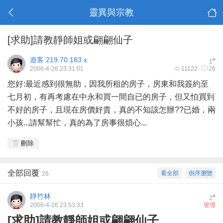
靈異與宗教
[求助]請教靜師姐或翩翩仙子
遊客
219.70.183.x
#
1
2006-4-26 23:31:01
11122
26
您好:最近感到很無助，因我所租的房子，房東和我簽約至
七月初，有再考慮在中永和買一間自已的房子，但又怕買到
不好的房子，且現在房價好貴，真的不知該怎辦??已婚，兩
小孩...請幫幫忙，真的為了房事很煩心...
刪除
全部回覆
看全部
倒序瀏覽
26
靜竹林
#
2
2006-4-26 23:53:33
管理
[求助]請教靜師姐或翩翩仙子