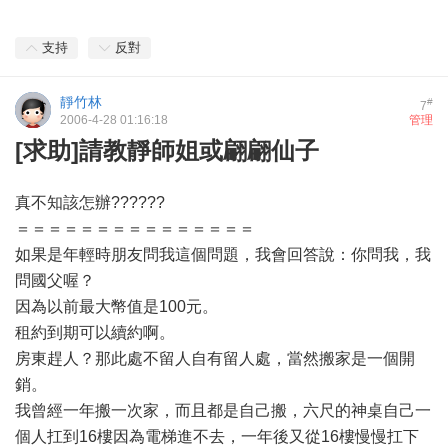
支持
反對
靜竹林
#
7
2006-4-28 01:16:18
管理
[求助]請教靜師姐或翩翩仙子
真不知該怎辦??????
＝＝＝＝＝＝＝＝＝＝＝＝＝＝＝
如果是年輕時朋友問我這個問題，我會回答說：你問我，我
問國父喔？
因為以前最大幣值是100元。
租約到期可以續約啊。
房東趕人？那此處不留人自有留人處，當然搬家是一個開
銷。
我曾經一年搬一次家，而且都是自己搬，六尺的神桌自己一
個人扛到16樓因為電梯進不去，一年後又從16樓慢慢扛下