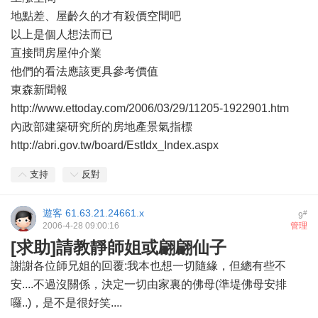
地點差、屋齡久的才有殺價空間吧
以上是個人想法而已
直接問房屋仲介業
他們的看法應該更具參考價值
東森新聞報
http://www.ettoday.com/2006/03/29/11205-1922901.htm
內政部建築研究所的房地產景氣指標
http://abri.gov.tw/board/EstIdx_Index.aspx
支持
反對
遊客
61.63.21.24661.x
#
9
2006-4-28 09:00:16
管理
[求助]請教靜師姐或翩翩仙子
謝謝各位師兄姐的回覆:我本也想一切隨緣，但總有些不
安....不過沒關係，決定一切由家裏的佛母(準堤佛母安排
囉..)，是不是很好笑....