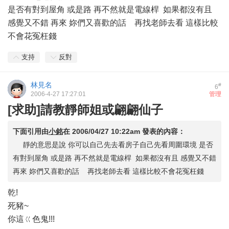
是否有對到屋角 或是路 再不然就是電線桿 如果都沒有且
感覺又不錯 再來 妳們又喜歡的話 再找老師去看 這樣比較
不會花冤枉錢
支持
反對
林見名
#
6
2006-4-27 17:27:01
管理
[求助]請教靜師姐或翩翩仙子
下面引用由
小銘
在
2006/04/27 10:22am
發表的內容：
靜的意思是說 你可以自己先去看房子自己先看周圍環境 是否
有對到屋角 或是路 再不然就是電線桿 如果都沒有且 感覺又不錯
再來 妳們又喜歡的話 再找老師去看 這樣比較不會花冤枉錢
乾!
死豬~
你這ㄍ色鬼!!!