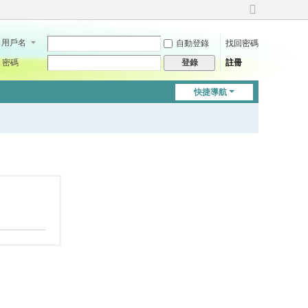
切
換
用戶名
自動登錄
找回密碼
到
寬
密碼
註冊
登錄
版
快捷導航