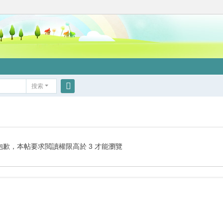
搜索
搜
索
抱歉，本帖要求閲讀權限高於 3 才能瀏覽