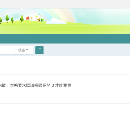
搜索
搜
索
抱歉，本帖要求閲讀權限高於 3 才能瀏覽