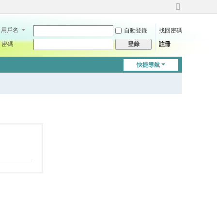
切
換
用戶名
自動登錄
找回密碼
到
寬
密碼
註冊
登錄
版
快捷導航