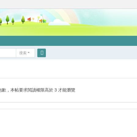
搜索
搜
索
抱歉，本帖要求閲讀權限高於 3 才能瀏覽