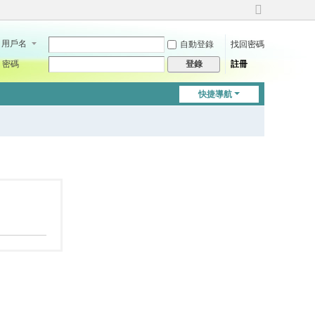
切
換
用戶名
自動登錄
找回密碼
到
寬
密碼
註冊
登錄
版
快捷導航