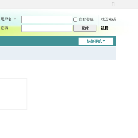
切
換
用戶名
自動登錄
找回密碼
到
寬
密碼
註冊
登錄
版
快捷導航