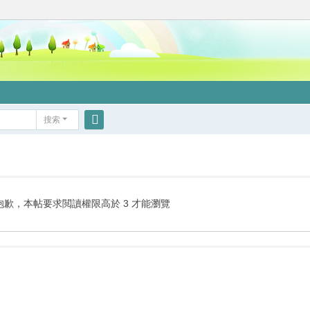
搜索
搜
索
抱歉，本帖要求閲讀權限高於 3 才能瀏覽