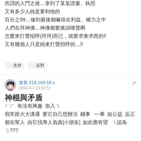
所謂的入門之後…拿到了某某證書、執照
又有多少人純是要利他的
百分之99…修到最後都嘛掛在利益、權力之中
人們在拜神佛…神佛都要搖頭嘆聲啊
怎麼來打聲招呼(拜拜)而已，就要求東求西的!!
又有幾個人只是純來打聲招呼的…!!
支持
反對
遊客
218.169.59.x
#
3
2004-9-7 23:02:51
神棍與矛盾
ㄏㄏ 有沒有興趣 加入ㄋ
我常跟大大溝通 要它自己想辦法 錢事 ~~事 如公益 反正
都在幫人 由它找專人負責[小朋友] 如此應有望 ㄋ認為
ㄋ???