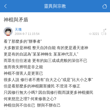
靈異與宗教
神棍與矛盾
天璣
#
1
2004-9-7 11:15:54
3221
3
看了那麼多的"辦事者"
大多數皆是神棍 整天自誇自能 有的更是通天達神
更是有的自認為"某某神轉生 某某神代言人"
而眾生往往迷途 更有的如三成成虎般的深信不已
進而喪失辨明是非之能
神棍不僅害人是更害已
很多人說 修行者不應有"自大之心"或是"比大小之事"
但是看那麼多的神棍圍害擾民 不澄清 不修正
只因修行無大小嗎? 因自我修行觀而讓更多神棍擾民
何來慈悲之理? 何來修善之心?
神棍信與不信在已 辦與不辦在己