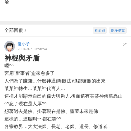
哈
全部回覆
看全部
倒序瀏覽
3
傻小子
#
2
2004-9-7 13:58:54
神棍與矛盾
嗯^^
宮廟"辦事者"愈來愈多了
人們為了賺錢…什麼神通(障眼法)也都嘛搬的出來
某某神轉生…某某神代言人…
這樣才能顯示自己的偉大與夠力.後面還有某某神佛當靠山
^^忘了現在是人厚^^
想著過去是佛、掛著現在是佛、望著未來是佛
這樣的…連魔啊~~都在笑^^
各宗教界…大大法師、長老、老師、道長、修道者..