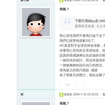
靜竹林
發表於 2004-7-31 00:24:32
|
喪氣？
下面引用由
hc
在
200
是我失言在先 大人不
明心見性我們不要再討論下去了
我們已經害他道歉3次了。
HC真是對不起害你拼命道歉，
你看明心見性的文章就知道，
說真的很感謝兩位在此做的示
一個良性的探討，而沒有激突
一個無掩飾的說出自己的想法
身為版主的我只能說 感謝
為了明後天的體力，我先去睡
回覆
村
發表於 2004-7-31 02:33:55
|
喪氣？