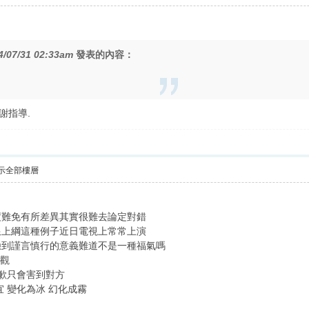
4/07/31 02:33am
發表的內容：
謝指導.
示全部樓層
度難免有所差異其實很難去論定對錯
限上綱這種例子近日電視上常常上演
驗到謹言慎行的意義難道不是一種福氣嗎
是觀
道歉只會害到對方
 變化為冰 幻化成霧