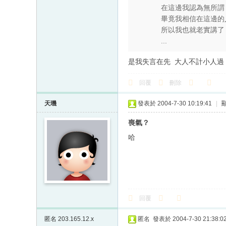
在這邊我認為無所謂
畢竟我相信在這邊的
所以我也就老實講了
...
是我失言在先 大人不計小人過 
回覆
刪除
天璣
發表於 2004-7-30 10:19:41
|
喪氣？
哈
回覆
匿名
203.165.12.x
匿名
發表於 2004-7-30 21:38:0