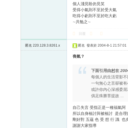
個人淺見盼勿見笑
受得小氣則不至於受大氣
吃得小虧則不至於吃大虧
∼共勉之∼
回覆
匿名
220.128.3.8261.x
匿名
發表於 2004-8-1 21:57:01
喪氣？
下面引用由
村
在
200
每個人的生活背影不
一句無心之言卻被有
或許你內心深感委屈
俱足殊勝菩提故 ...
自己失言 受指正是一種福氣阿
所以自身檢討與被檢討 是合
剛好對 五蘊 色 受 想 行 識
謝謝大家指導