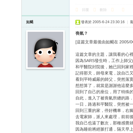
回覆
刪除
如颶
發表於 2005-6-24 23:30:16
|
喪氣？
[這篇文章最後由如颶在 2005/06/2
這篇文章的主題，讓我看的心
因為SARS發生時，工作上師
和平醫院封院後，她已回到家
記得那天，師母來電，說自己
看到平時威嚴的師父，突然落
想想算了，就當是謝謝他這麼
回到了自己的座位，用了特殊
自此，進入了被喪氣所纏的路
一日，路過和平醫院，突然被
回到三重的家，停好機車，右
去電家師，派人來處理，前前
我自己也逼了數次，那種感覺
因為睡前將經脈打通，隔天早