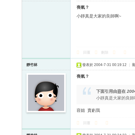
喪氣？
小靜真是大家的良師啊~
回覆
刪除
靜竹林
發表於 2004-7-31 00:19:12
|
喪氣？
下面引用由
容
在
200
小靜真是大家的良師
容姐 賣虧我
回覆