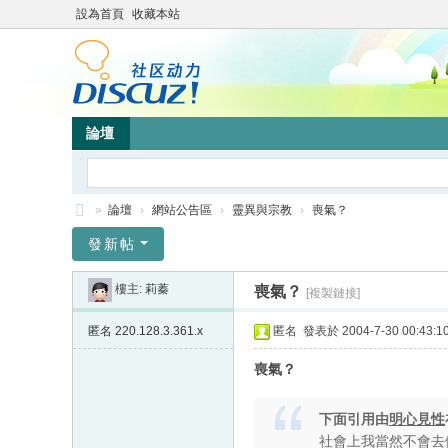
設為首頁
收藏本站
論壇
»
論壇
›
網站公告區
›
靈異與宗教
›
喪氣？
靜
發新帖
竹
樓主:
莉蓁
喪氣？
[複製鏈接]
林
心
匿名
220.128.3.361.x
匿名
發表於 2004-7-30 00:43:1
靈
喪氣？
網
站
下面引用由
明心見性
社會上我當然不會去