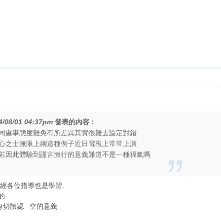
4/08/01 04:37pm
發表的內容：
同處事態度難免有所差異其實很難去論定對錯
心之士無限上綱這種例子近日電視上常常上演
若因此體驗到謹言慎行的意義難道不是一種福氣嗎
 經各位指導也是學習.
理的
 也身切體認 空的意義