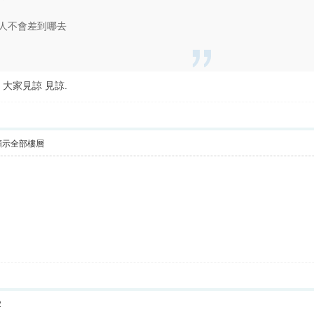
人不會差到哪去
大家見諒 見諒.
顯示全部樓層
2