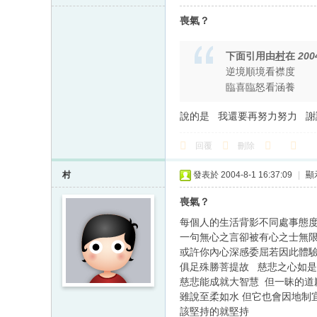
喪氣？
下面引用由
村
在
200
逆境順境看襟度
臨喜臨怒看涵養
說的是 我還要再努力努力 謝
回覆
刪除
村
發表於 2004-8-1 16:37:09
|
顯
喪氣？
每個人的生活背影不同處事態
一句無心之言卻被有心之士無
或許你內心深感委屈若因此體
俱足殊勝菩提故 慈悲之心如
慈悲能成就大智慧 但一昧的
雖說至柔如水 但它也會因地制宜
該堅持的就堅持