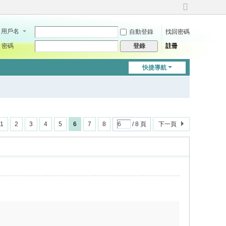
切
換
用戶名
自動登錄
找回密碼
到
寬
密碼
註冊
登錄
版
快捷導航
1
2
3
4
5
6
7
8
/ 8 頁
下一頁