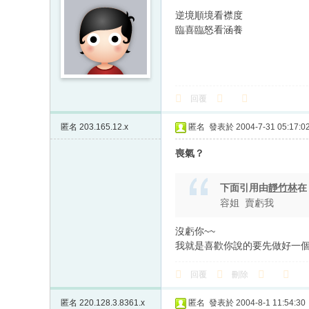
逆境順境看襟度
臨喜臨怒看涵養
回覆
匿名
203.165.12.x
匿名
發表於 2004-7-31 05:17:0
喪氣？
下面引用由
靜竹林
容姐 賣虧我
沒虧你~~
我就是喜歡你說的要先做好一
回覆
刪除
匿名
220.128.3.8361.x
匿名
發表於 2004-8-1 11:54:30