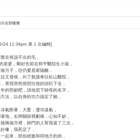
顯示全部樓層
4 11:34pm 第 1 次編輯]
裡實在有說不出的毛，
父的老婆，剛好先前在和平醫院生小孩，
裡做月子，但仍要居家隔離，
又拉又發燒，叫了救護車往松山醫院，
寞，害我突然很想往他的頭扒下去，
多年的照顧吧，請他寫下師母的名字，
的方法，以自身的功力搞定了她，
．
一冰氣附著，大驚，運功逼氣，
腳著地，右胯關節裡劇痛，心知不妙，
後後兩個月裡，師門的人幫我逼了三次，
就好像，我死定了，
上一起來，部份經脈和同地方的肉，