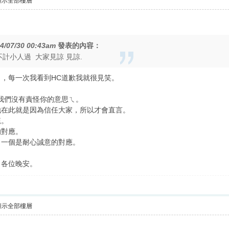
顯示全部樓層
4/07/30 00:43am
發表的內容：
計小人過 大家見諒 見諒.
，每一次我看到HC道歉我就很見笑。
我們沒有責怪你的意思ㄟ。
他在此就是因為信任大家，所以才會直言。
範。
的對應。
，一個是耐心誠意的對應。
了各位晚安。
顯示全部樓層