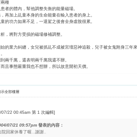
有兩種
入患者的體內，幫他調整失衡的能量磁場。
場，再加上乩童本身的生命能量在輸入患者的身上。
乩童的功力如果不足，一退駕之後會全身虛脫很累。
透析，將對方受損的磁場修補調整。
開始的業力糾纏，女兒被抓乩不成被宮壇惡神追殺，兒子被女鬼附身三年
了。
開到兩千萬，還表明兩千萬我還不辦。
，而且事態嚴重我也不想辦，所以故意開初天價。
顯示全部樓層
/22 00:45am 第 1 次編輯]
004/07/21 09:57pm
發表的內容：
院回家休養了喔...謝謝..