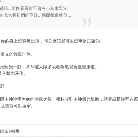
?
耶...頂多看看會不會有小鳥來逗它
澆水看它們好不好...偶爾都會修剪...
說你的身上沒喪氣出現，阿公應該就可以沒事是正確的。
般常見的輕度沖煞。
幾天睡飽一點，常常曬太陽多吸收陽氣就會慢慢康復。
吸入體內淨化。
驅邪
，跟主神說明生病的症狀之後，擲杯收到主神應允幫助，站著或是跪拜在
恩之後就可以返家。
顯示全部樓層