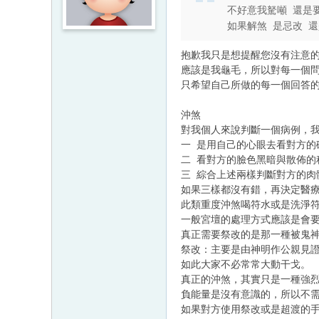
不好意我駑噸 還是要
如果解煞 是忌改 還是劃
抱歉我只是想提醒您沒有注意
應該是我龜毛，所以對每一個
只希望自己所做的每一個回答
沖煞
對我個人來說判斷一個病例，
一 是用自己的心眼去看對方的
二 看對方的臉色黑暗與散佈的
三 綜合上述兩樣判斷對方的肉
如果三樣都沒有錯，再決定醫
此類重度沖煞喝符水或是洗淨
一般宮壇的處理方式應該是會
真正需要祭改的是那一種被鬼
祭改：主要是由神明作公親見
如此大家不必常常大動干戈。
真正的沖煞，其實只是一種強
負能量是沒有意識的，所以不
如果對方使用祭改或是超渡的