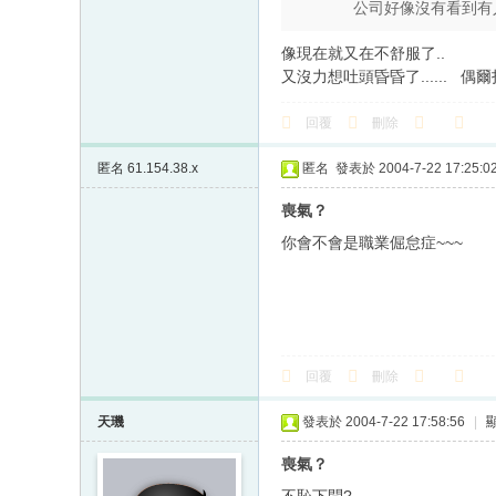
公司好像沒有看到有人
像現在就又在不舒服了..
又沒力想吐頭昏昏了......
偶爾
回覆
刪除
匿名
61.154.38.x
匿名
發表於 2004-7-22 17:25:0
喪氣？
你會不會是職業倔怠症~~~
回覆
刪除
天璣
發表於 2004-7-22 17:58:56
|
喪氣？