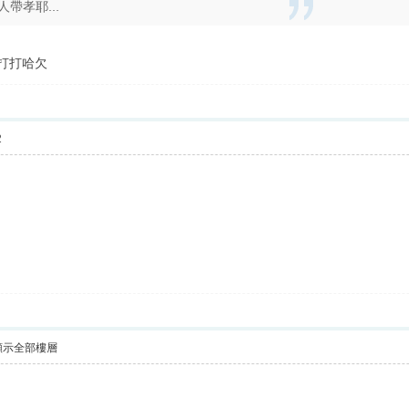
帶孝耶...
打打哈欠
2
顯示全部樓層