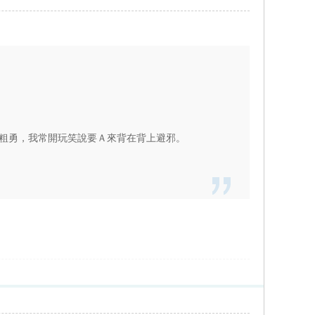
亮和粗勇，我常開玩笑說要Ａ來背在背上避邪。