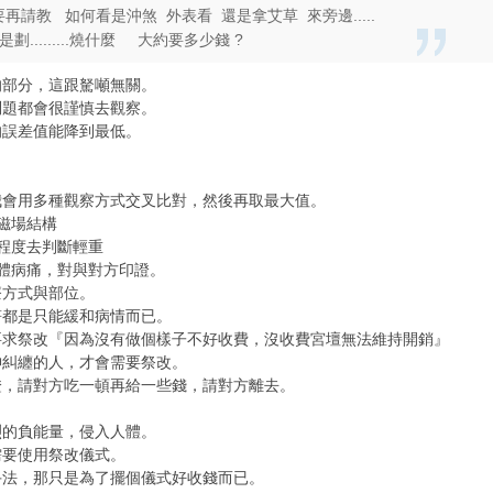
再請教 如何看是沖煞 外表看 還是拿艾草 來旁邊.....
.........燒什麼 大約要多少錢 ?
的部分，這跟駑噸無關。
問題都會很謹慎去觀察。
的誤差值能降到最低。
我會用多種觀察方式交叉比對，然後再取最大值。
磁場結構
程度去判斷輕重
體病痛，對與對方印證。
療方式與部位。
符都是只能緩和病情而已。
要求祭改『因為沒有做個樣子不好收費，沒收費宮壇無法維持開銷』
神糾纏的人，才會需要祭改。
證，請對方吃一頓再給一些錢，請對方離去。
烈的負能量，侵入人體。
需要使用祭改儀式。
手法，那只是為了擺個儀式好收錢而已。