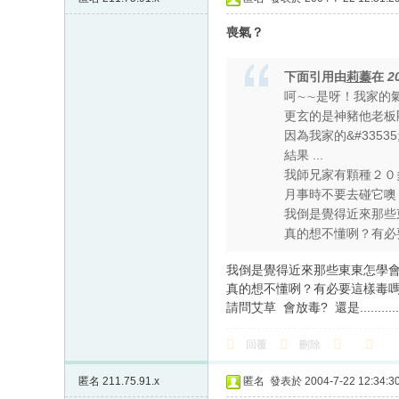
喪氣？
下面引用由
莉蓁
在
2
呵∼∼是呀！我家的氣
更玄的是神豬他老板
因為我家的&#335
結果 ...
我師兄家有顆種２０
月事時不要去碰它噢
我倒是覺得近來那些
真的想不懂咧？有
我倒是覺得近來那些東東怎學會
真的想不懂咧？有必要這樣毒
請問艾草 會放毒? 還是............
回覆
刪除
匿名
211.75.91.x
匿名
發表於 2004-7-22 12:34:3