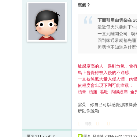
喪氣？
下面引用由
雲朵
在
2
最近每天只要到下午就
一直到離開公司...騎
回到家通常就都先睡了
但我也不知道為什麼會
敏感度高的人一遇到煞氣，會
馬上會覺得被入侵的不適感。
一旦被煞氣大量入侵人體，肉
依程度會出現下列可能症狀：
頭暈 頭痛 嘔吐 內臟絞痛 全
雲朵 你自己可以感覺那跟操
所以你說勒
回覆
匿名
211.75.91.x
匿名
發表於 2004-7-22 12:31:2