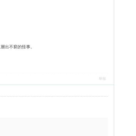
來層出不窮的怪事。
舉報