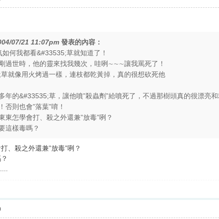
004/07/21 11:07pm
發表的內容：
如何我都看&#33535;草就知道了！
剛過世時，他的靈來找我幾次，哇咧∼∼∼讓我罵死了！
35;草就像用火烤過一樣，連枝都乾黃掉，真的很想砍死他
多年的&#33535;草，讓他噴”殺蟲劑”給噴死了，不過那樹頭真的很漂
！否則也會”落葉”唷！
東東怎學會打、殺之外還兼”放毒”咧？
必要這樣毒嗎？
打、殺之外還兼”放毒”咧？
嗎？
...
0