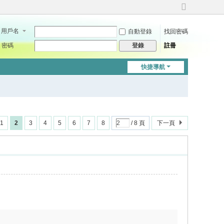
切
換
用戶名
自動登錄
找回密碼
到
寬
密碼
註冊
登錄
版
快捷導航
1
2
3
4
5
6
7
8
/ 8 頁
下一頁