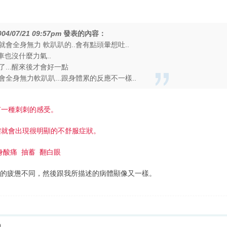
004/07/21 09:57pm
發表的內容：
會全身無力 軟趴趴的..會有點頭暈想吐..
車也沒什麼力氣..
...醒來後才會好一點
全身無力軟趴趴...跟身體累的反應不一樣..
有一種刺刺的感受。
體就會出現很明顯的不舒服症狀。
身酸痛 抽蓄 翻白眼
勞的疲憊不同，然後跟我所描述的病體顯像又一樣。
9