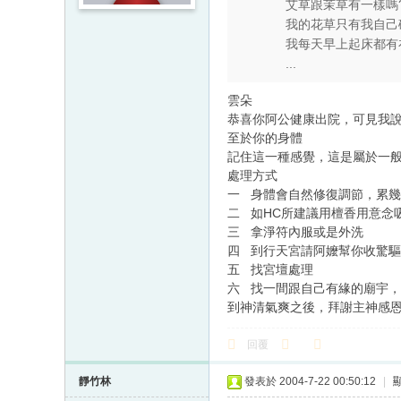
艾草跟茉草有一樣嗎
我的花草只有我自己碰
我每天早上起床都有在
...
雲朵
恭喜你阿公健康出院，可見我
至於你的身體
記住這一種感覺，這是屬於一
處理方式
一 身體會自然修復調節，累
二 如HC所建議用檀香用意念
三 拿淨符內服或是外洗
四 到行天宮請阿嬤幫你收驚
五 找宮壇處理
六 找一間跟自己有緣的廟宇
到神清氣爽之後，拜謝主神感
回覆
靜竹林
發表於 2004-7-22 00:50:12
|