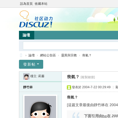
設為首頁
收藏本站
論壇
»
論壇
›
網站公告區
›
靈異與宗教
›
喪氣？
靜
發新帖
竹
樓主:
莉蓁
喪氣？
[複製鏈接]
林
心
靜竹林
發表於 2004-7-22 00:29:49
|
靈
喪氣？
網
[這篇文章最後由靜竹林在 2004/07
站
下面引用由
hc
在
200