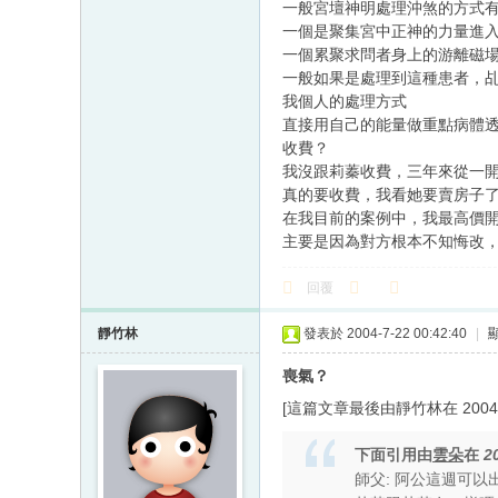
一般宮壇神明處理沖煞的方式
一個是聚集宮中正神的力量進
一個累聚求問者身上的游離磁
一般如果是處理到這種患者，
我個人的處理方式
直接用自己的能量做重點病體
收費？
我沒跟莉蓁收費，三年來從一
真的要收費，我看她要賣房子
在我目前的案例中，我最高價
主要是因為對方根本不知悔改
回覆
靜竹林
發表於 2004-7-22 00:42:40
|
喪氣？
[這篇文章最後由靜竹林在 2004/07
下面引用由
雲朵
在
2
師父: 阿公這週可以出