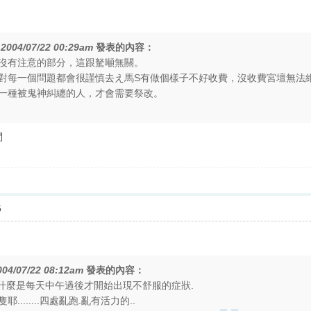
在
2004/07/22 00:29am
發表的內容：
沒有注意的部分，這跟駑噸無關。
對每一個問題都會很謹慎去え馬S有做個樣子不好收費，沒收費宮壇無法
一種被鬼神糾纏的人，才會需要祭改。
問
5
004/07/22 08:12am
發表的內容：
為什麼是每天中午過後才開始出現不舒服的症狀.
.......四處亂跑.亂有活力的..