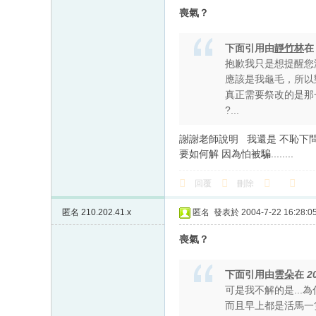
喪氣？
下面引用由
靜竹林
抱歉我只是想提醒您
應該是我龜毛，所以
真正需要祭改的是那
?...
謝謝老師說明 我還是 不恥下
要如何解 因為怕被騙........
回覆
刪除
匿名
210.202.41.x
匿名
發表於 2004-7-22 16:28:0
喪氣？
下面引用由
雲朵
在
2
可是我不解的是...
而且早上都是活馬一隻耶.