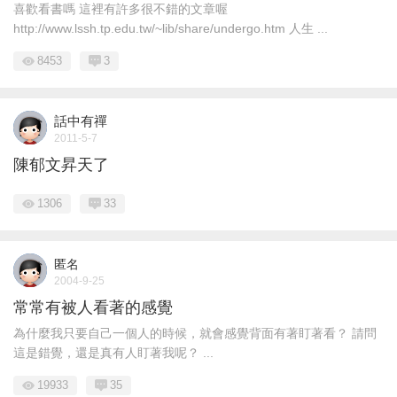
喜歡看書嗎 這裡有許多很不錯的文章喔
http://www.lssh.tp.edu.tw/~lib/share/undergo.htm 人生 ...
8453
3
話中有禪
2011-5-7
陳郁文昇天了
1306
33
匿名
2004-9-25
常常有被人看著的感覺
為什麼我只要自己一個人的時候，就會感覺背面有著盯著看？ 請問
這是錯覺，還是真有人盯著我呢？ ...
19933
35