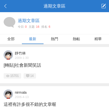
過期文章區
過期文章區
今日:
0
主題:
16
排名:
6
全部
最新
熱門
熱帖
精華
靜竹林
2009-1-30
[轉貼]社會新聞笑話
15701
14
nirmala
2006-4-13
這裡有許多很不錯的文章喔