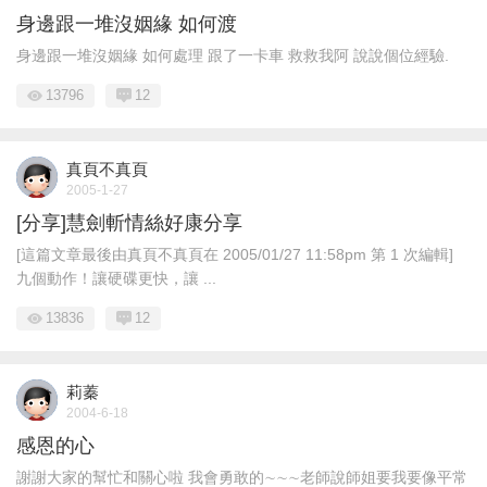
身邊跟一堆沒姻緣 如何渡
身邊跟一堆沒姻緣 如何處理 跟了一卡車 救救我阿 說說個位經驗.
13796
12
真頁不真頁
2005-1-27
[分享]慧劍斬情絲好康分享
[這篇文章最後由真頁不真頁在 2005/01/27 11:58pm 第 1 次編輯]
九個動作！讓硬碟更快，讓 ...
13836
12
莉蓁
2004-6-18
感恩的心
謝謝大家的幫忙和關心啦 我會勇敢的∼∼∼老師說師姐要我要像平常