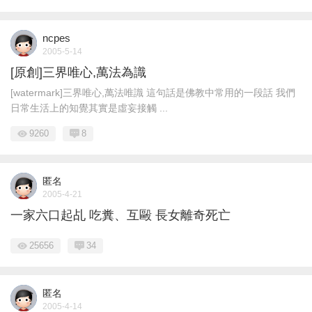
ncpes
2005-5-14
[原創]三界唯心,萬法為識
[watermark]三界唯心,萬法唯識 這句話是佛教中常用的一段話 我們
日常生活上的知覺其實是虛妄接觸 ...
9260
8
匿名
2005-4-21
一家六口起乩 吃糞、互毆 長女離奇死亡
25656
34
匿名
2005-4-14