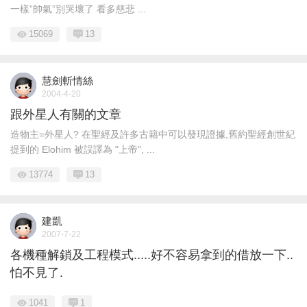
一樣”帥氣”別哭壞了 看多慈悲 ...
15069
13
慧劍斬情絲
2004-4-20
跟外星人有關的文章
造物主=外星人? 在聖經及許多古籍中可以發現證據,舊約聖經創世紀
提到的 Elohim 被誤譯為 "上帝", ...
13774
13
建凱
2007-7-22
各機種解鎖及工程模式.....好不容易拿到的借放一下..
怕不見了.
1041
1