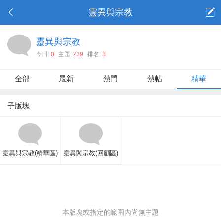
靈異與宗教
靈異與宗教
今日:
0
主題:
239
排名:
3
全部
最新
熱門
熱帖
精華
子版塊
靈異與宗教(精華區)
靈異與宗教(回顧區)
本版塊或指定的範圍內尚無主題