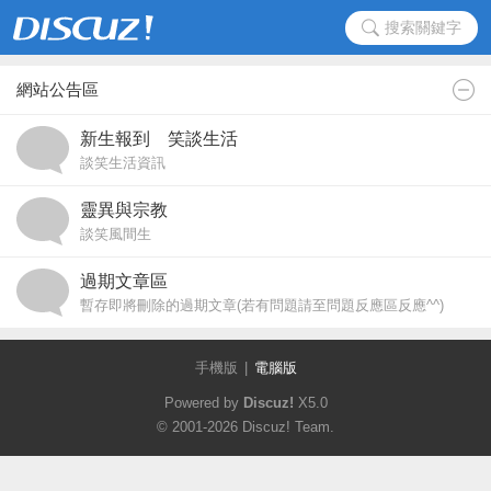
搜索關鍵字
網站公告區
新生報到 笑談生活
談笑生活資訊
靈異與宗教
談笑風間生
過期文章區
暫存即將刪除的過期文章(若有問題請至問題反應區反應^^)
手機版
|
電腦版
Powered by
Discuz!
X5.0
© 2001-2026
Discuz! Team
.