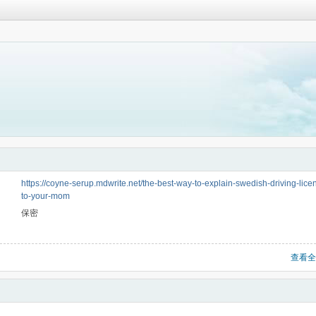
https://coyne-serup.mdwrite.net/the-best-way-to-explain-swedish-driving-lice
to-your-mom
保密
查看全