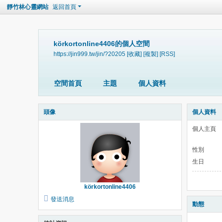
靜竹林心靈網站
返回首頁
körkortonline4406的個人空間
https://jin999.tw/jin/?20205
[收藏]
[複製]
[RSS]
空間首頁
主題
個人資料
頭像
個人資料
個人主頁
性別
生日
körkortonline4406
發送消息
動態