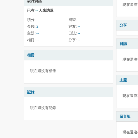
統計資訊
現在還沒
已有
--
人來訪過
積分:
--
威望:
--
分享
金錢:
2
好友:
--
主題:
--
日誌:
--
相冊:
--
分享:
--
日誌
相冊
現在還沒
現在還沒有相冊
主題
記錄
現在還沒
現在還沒有記錄
留言板
現在還沒