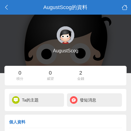
AugustScog的資料
AugustScog
0
0
2
積分
威望
金錢
Ta的主題
發短消息
個人資料