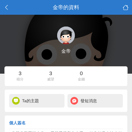
金帝的資料
金帝
3
3
0
積分
威望
金錢
Ta的主題
發短消息
個人簽名