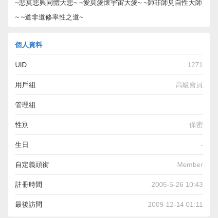
~悲莫悲興同體大悲~ ~愛莫愛懷宇宙大愛~ ~師非師見自性大師
~ ~道非道修率性之道~
個人資料
UID
1271
用戶組
高級會員
管理組
性別
保密
生日
-
自定義頭銜
Member
註冊時間
2005-5-26 10:43
最後訪問
2009-12-14 01:11